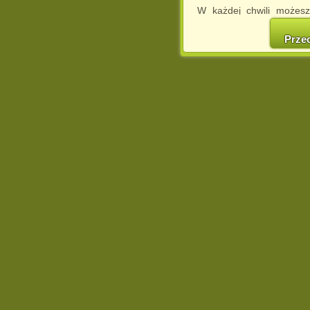
W każdej chwili możesz
cookies w swojej przeglą
w naszej Pol
Prze
http://chomikuj.pl/Polity
Jednocześnie informuje
może spowodować ogr
Chomikuj.pl.
W przypadku braku twojej
prosimy o opuszczenie se
Wykorzystanie plików c
(dostosowanie reklam do
działań marketingowych).
Wyrażenie sprzeciwu spo
będzie dopasowana do Tw
wyświetlona przypadkowo
Istnieje możliwość zmian
sposób uniemożliwiając
urządzeniu końcowym. M
dokonując odpowiednich
internetowej.
Pełną informację na 
http://chomikuj.pl/Polity