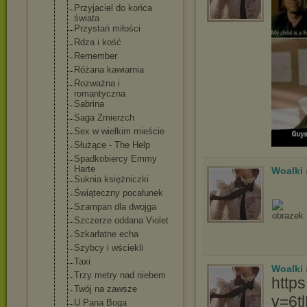
Przyjaciel do końca
świata
Przystań miłości
Rdza i kość
Remember
Różana kawiarnia
Rozważna i
romantyczna
Sabrina
Saga Zmierzch
Sex w wielkim mieście
Służące - The Help
Spadkobiercy Emmy
Harte
Woalki
Suknia księżniczki
Świąteczny pocałunek
Szampan dla dwojga
Szczerze oddana Violet
Szkarłatne echa
Szybcy i wściekli
Taxi
Woalki
Trzy metry nad niebem
http
Twój na zawsze
v=6t
U Pana Boga