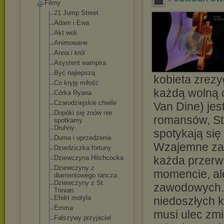
Filmy
21 Jump Street
Adam i Ewa
Akt woli
Animowane
Anna i król
Asystent wampira
Być najlepszą
kobieta zrezy
Co kryję miłość
każdą wolną c
Córka Ryana
Czarodziejskie chwile
Van Dine) je
Dopóki się znów nie
romansów, St
spotkamy
Druhny
spotykają się
Duma i uprzedzenie
Wzajemne zau
Dziedziczka fortuny
Dziewczyna Hitchcocka
każda przerw
Dziewczyny z
momencie, al
diamentowego rancza
Dziewczyny z St.
zawodowych. 
Trinian
Efekt motyla
niedoszłych 
Emma
musi ulec zmi
Fałszywy przyjaciel