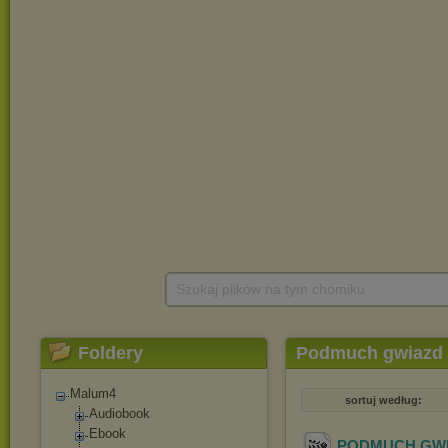
Szukaj plików na tym chomiku
Foldery
Podmuch gwiazd
Malum4
sortuj według:
Audiobook
Ebook
PODMUCH GWIA