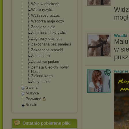
Walc w obłokach
Widz
Warte ryzyka
Wyższość uczuć
mogł
Wzgorza maja oczy
Zabojcze ciało
Zaginiona pozytywka
Woalki
Zaginiony diament
Malu
Zakochana bez pamięci
w si
Zakochane ptaszki
pusz
Zamiana ról
Zdradliwe piękno
Zemsta Cieciów Tower
wagner
Heist
Zielona karta
Żony i córki
Galeria
Muzyka
Prywatne
Seriale
Ostatnio pobierane pliki