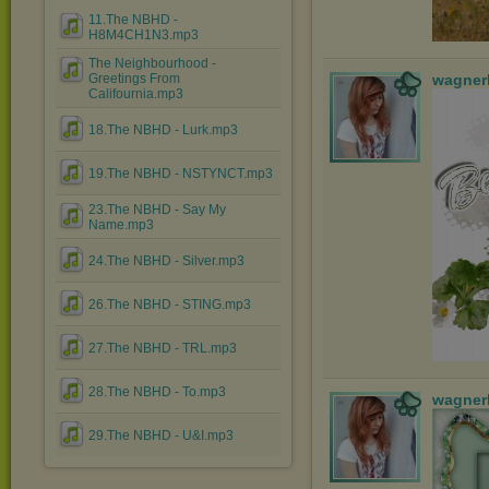
11.The NBHD -
H8M4CH1N3.mp3
The Neighbourhood -
wagner
Greetings From
Califournia.mp3
18.The NBHD - Lurk.mp3
19.The NBHD - NSTYNCT.mp3
23.The NBHD - Say My
Name.mp3
24.The NBHD - Silver.mp3
26.The NBHD - STING.mp3
27.The NBHD - TRL.mp3
28.The NBHD - To.mp3
wagner
29.The NBHD - U&I.mp3