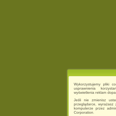
Wykorzystujemy pliki c
usprawnienia korzyst
wyświetlenia reklam dop
Jeśli nie zmienisz ust
przeglądarce, wyrażasz
komputerze przez admin
Corporation.