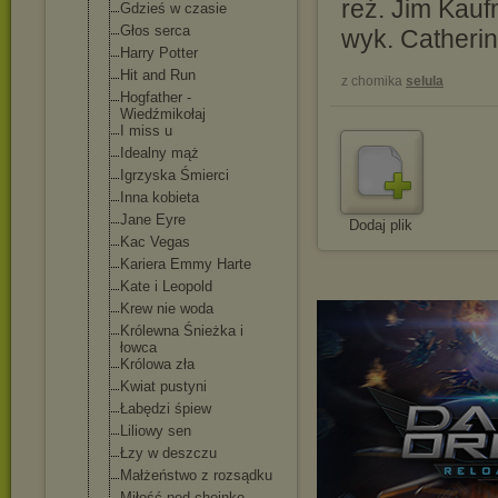
reż. Jim Kau
Gdzieś w czasie
Głos serca
wyk. Catherin
Harry Potter
Hit and Run
z chomika
selula
Hogfather -
Wiedźmikołaj
I miss u
Idealny mąż
Igrzyska Śmierci
Inna kobieta
Jane Eyre
Dodaj plik
Kac Vegas
Kariera Emmy Harte
Kate i Leopold
Krew nie woda
Królewna Śnieżka i
łowca
Królowa zła
Kwiat pustyni
Łabędzi śpiew
Liliowy sen
Łzy w deszczu
Małżeństwo z rozsądku
Miłość pod choinkę