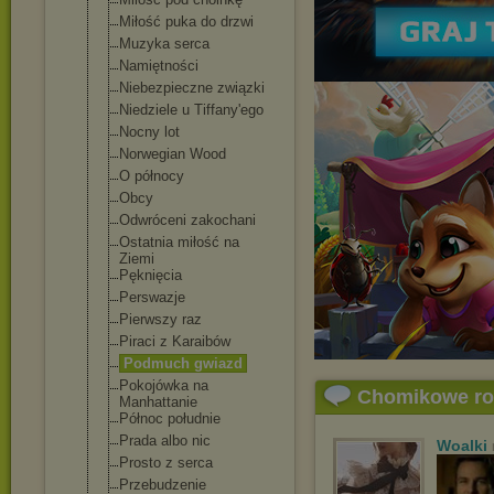
Miłość puka do drzwi
Muzyka serca
Namiętności
Niebezpieczne związki
Niedziele u Tiffany'ego
Nocny lot
Norwegian Wood
O północy
Obcy
Odwróceni zakochani
Ostatnia miłość na
Ziemi
Pęknięcia
Perswazje
Pierwszy raz
Piraci z Karaibów
Podmuch gwiazd
Pokojówka na
Chomikowe r
Manhattanie
Północ południe
Prada albo nic
Woalki
Prosto z serca
Przebudzenie