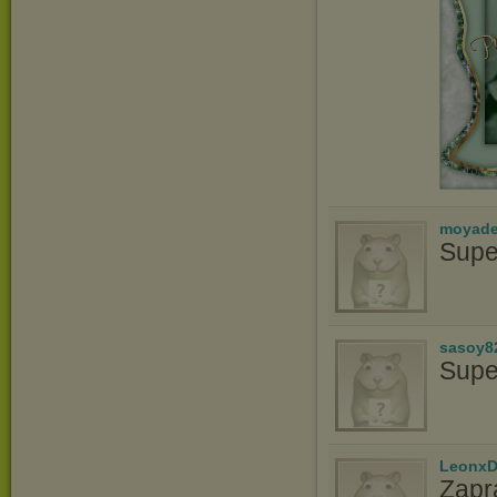
moyade
Supe
sasoy8
Supe
LeonxD
Zapr