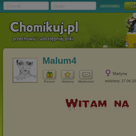
Chomik
Hasło
zapomniałem
Malum4
Martyna
widziany: 27.06.2
Prezent
Ulubiony
Wiadomość