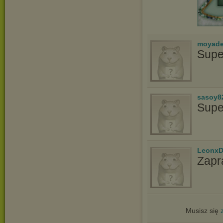
moyade
Supe
sasoy8
Supe
LeonxD
Zapr
Musisz się