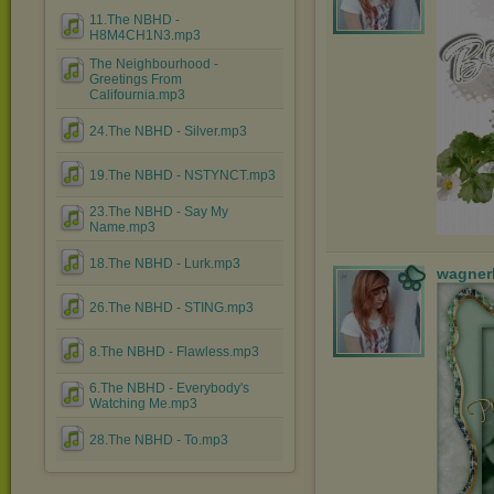
11.The NBHD -
H8M4CH1N3.mp3
The Neighbourhood -
Greetings From
Califournia.mp3
24.The NBHD - Silver.mp3
19.The NBHD - NSTYNCT.mp3
23.The NBHD - Say My
Name.mp3
18.The NBHD - Lurk.mp3
wagner
26.The NBHD - STING.mp3
8.The NBHD - Flawless.mp3
6.The NBHD - Everybody's
Watching Me.mp3
28.The NBHD - To.mp3