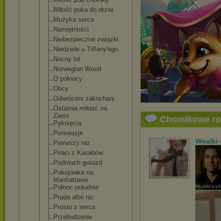
Miłość puka do drzwi
Muzyka serca
Namiętności
Niebezpieczne związki
Niedziele u Tiffany'ego
Nocny lot
Norwegian Wood
O północy
Obcy
Odwróceni zakochani
Ostatnia miłość na
Ziemi
Chomikowe r
Pęknięcia
Perswazje
Woalki
Pierwszy raz
Piraci z Karaibów
Podmuch gwiazd
Pokojówka na
Manhattanie
Północ południe
Prada albo nic
Prosto z serca
Przebudzenie