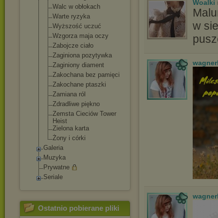
Woalki
Walc w obłokach
Malu
Warte ryzyka
w si
Wyższość uczuć
Wzgorza maja oczy
pusz
Zabojcze ciało
Zaginiona pozytywka
wagner
Zaginiony diament
Zakochana bez pamięci
Zakochane ptaszki
Zamiana ról
Zdradliwe piękno
Zemsta Cieciów Tower
Heist
Zielona karta
Żony i córki
Galeria
Muzyka
Prywatne
Seriale
wagner
Ostatnio pobierane pliki