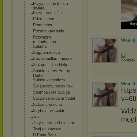
Przyjaciel do końca
świata
Przystań miłości
Rdza i kość
Remember
Różana kawiarnia
Rozważna i
Woalki
romantyczna
Sabrina
Saga Zmierzch
Sex w wielkim mieście
Służące - The Help
Spadkobiercy Emmy
Harte
Suknia księżniczki
Woalki
Świąteczny pocałunek
http
Szampan dla dwojga
v=6t
Szczerze oddana Violet
Szkarłatne echa
Widz
Szybcy i wściekli
Taxi
mogł
Trzy metry nad niebem
Twój na zawsze
U Pana Boga