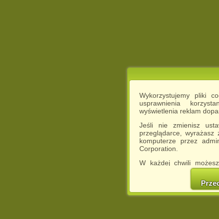
Wykorzystujemy pliki c
usprawnienia korzyst
wyświetlenia reklam dop
Jeśli nie zmienisz ust
przeglądarce, wyrażasz
komputerze przez admin
Corporation.
W każdej chwili możesz
cookies w swojej przeglą
w naszej Pol
Prze
http://chomikuj.pl/Polity
Jednocześnie informuje
może spowodować ogr
Chomikuj.pl.