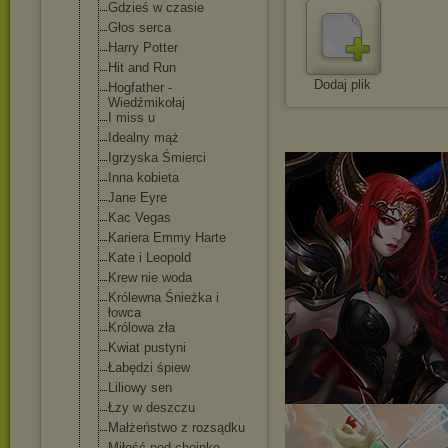
Gdzieś w czasie
Głos serca
Harry Potter
Hit and Run
Dodaj plik
Hogfather -
Wiedźmikołaj
I miss u
Idealny mąż
Igrzyska Śmierci
Inna kobieta
Jane Eyre
Kac Vegas
Kariera Emmy Harte
Kate i Leopold
Krew nie woda
Królewna Śnieżka i
łowca
Królowa zła
Kwiat pustyni
Łabędzi śpiew
Liliowy sen
Łzy w deszczu
Małżeństwo z rozsądku
Miłość pod choinkę