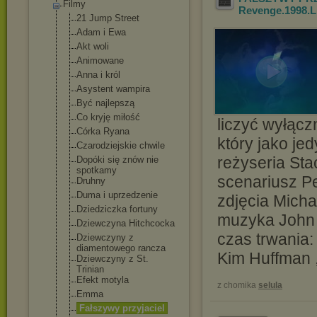
Filmy
Revenge.1998
21 Jump Street
Adam i Ewa
Akt woli
Animowane
Anna i król
Asystent wampira
Być najlepszą
Co kryję miłość
liczyć wyłącz
Córka Ryana
który jako je
Czarodziejskie chwile
reżyseria Sta
Dopóki się znów nie
spotkamy
scenariusz Pe
Druhny
Duma i uprzedzenie
zdjęcia Micha
Dziedziczka fortuny
muzyka John
Dziewczyna Hitchcocka
czas trwania:
Dziewczyny z
diamentowego rancza
Kim Huffman ,
Dziewczyny z St.
Trinian
Efekt motyla
z chomika
selula
Emma
Fałszywy przyjaciel