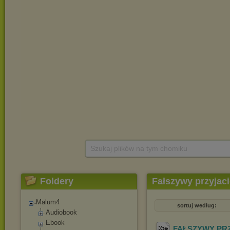
Szukaj plików na tym chomiku
Foldery
Fałszywy przyjaci
Malum4
sortuj według:
Audiobook
Ebook
FAŁSZYWY PRZY