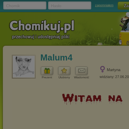
Chomik
Hasło
zapomniałem
Malum4
Martyna
widziany: 27.06.2
Prezent
Ulubiony
Wiadomość