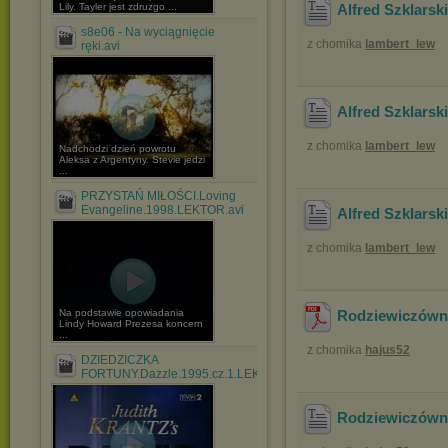
Lily. Tayler jest zdruzgo ...
Alfred Szklars
s8e06 - Na wyciągnięcie
z chomika
lambert_lew
ręki.avi
Alfred Szklarsk
z chomika
lambert_lew
Nadchodzi dzień powrotu
Aleksa z Argentyny. Stevie jedzi
...
PRZYSTAŃ MIŁOŚCI.Loving
Evangeline.1998.LEKTOR.avi
Alfred Szklars
z chomika
lambert_lew
Na podstawie opowiadania
Rodziewiczówna 
Lindy Howard Prezesa koncern
...
z chomika
hajus52
DZIEDZICZKA
FORTUNY.Dazzle.1995.cz.1.LEKTOR.avi
Rodziewiczówna 