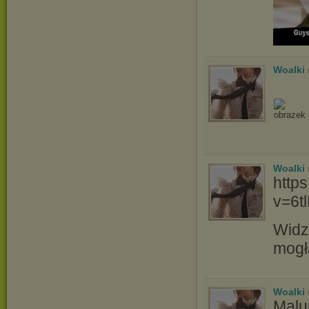
Woalki
Woalki
http
v=6t
Widz
mogł
Woalki
Malu