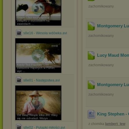
zachomikowany
Grace i Jaz toczą spór w
związku z oszustwem na
zawodach ...
Montgomery Luc
s8e16 - Wesoła wdówka.avi
zachomikowany
Lucy Maud Mont
Kiedy Ted Franklin, szef
zachomikowany
zakładów mięsnych w Fisher,
wyc ...
s8e01 - Następstwa.avi
Montgomery Luc
zachomikowany
King Stephen - 
Od świąt minęło kilka dni. Riley
się nie odnalazł. Wszys ...
z chomika
lambert_lew
s8e02 - Pułapki miłości.avi