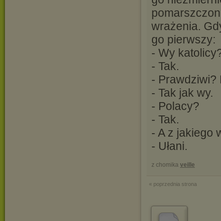
pomarszczoną
wrażenia. Gd
go pierwszy:
- Wy katolicy
- Tak.
- Prawdziwi
- Tak jak wy.
- Polacy?
- Tak.
- A z jakiego
- Ułani.
z chomika
veille
« poprzednia strona