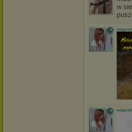
w si
pusz
wagner
wagner