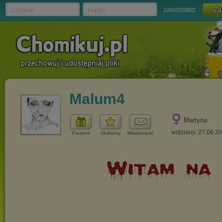
Chomik
Hasło
zapomniałem
Malum4
Martyna
widziany: 27.06.2
Prezent
Ulubiony
Wiadomość