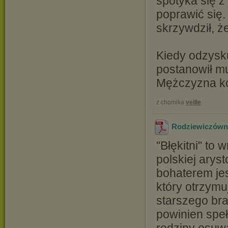
spotyka się z
poprawić się.
skrzywdził, ż
Kiedy odzysku
postanowił mu
Mężczyzna kor
z chomika
veille
Rodziewiczówna 
"Błękitni" to
polskiej arys
bohaterem je
który otrzymuj
starszego bra
powinien speł