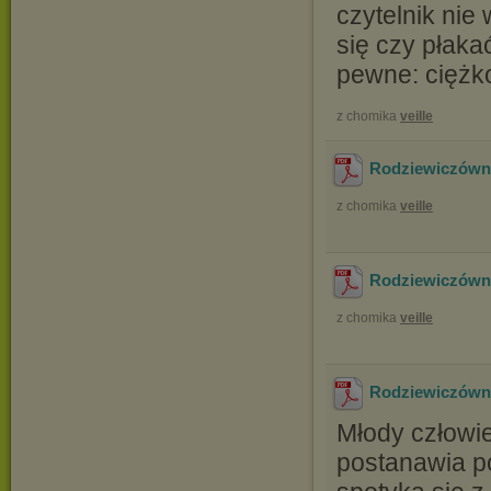
czytelnik nie
się czy płaka
pewne: ciężko 
z chomika
veille
Rodziewiczówna
z chomika
veille
Rodziewiczówna
z chomika
veille
Rodziewiczówna
Młody człowi
postanawia p