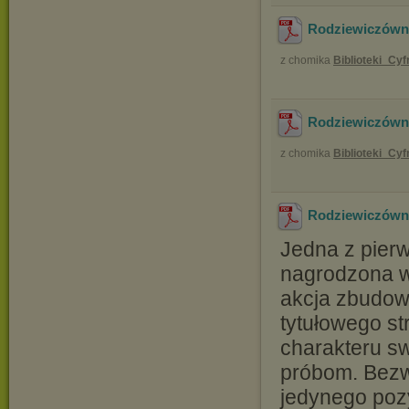
Rodziewiczówna
z chomika
Biblioteki_Cy
Rodziewiczówna 
z chomika
Biblioteki_Cy
Rodziewiczówna
Jedna z pier
nagrodzona w 
akcja zbudow
tytułowego st
charakteru s
próbom. Bezw
jedynego poz