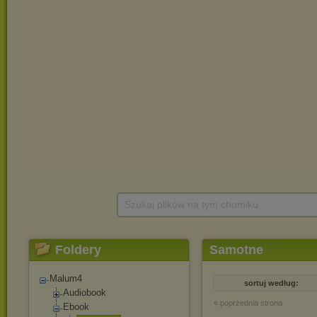
Szukaj plików na tym chomiku
Foldery
Samotne
Malum4
sortuj według:
Audiobook
« poprzednia strona
Ebook