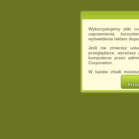
Wykorzystujemy pliki c
usprawnienia korzyst
wyświetlenia reklam dop
Jeśli nie zmienisz ust
przeglądarce, wyrażasz
komputerze przez admin
Corporation.
W każdej chwili możesz
cookies w swojej przeglą
w naszej Pol
Prze
http://chomikuj.pl/Polity
Jednocześnie informuje
może spowodować ogr
Chomikuj.pl.
W przypadku braku twojej
prosimy o opuszczenie se
Wykorzystanie plików c
(dostosowanie reklam do
działań marketingowych).