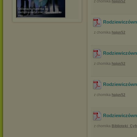
z chomika
hajus52
Główna bohaterka tej
melodramatycznej opowieści to
mło ...
Rodziewiczówna
z chomika
hajus52
Rodziewiczówna
z chomika
hajus52
Rodziewiczówna
z chomika
hajus52
Rodziewiczówna
z chomika
Biblioteki_Cy