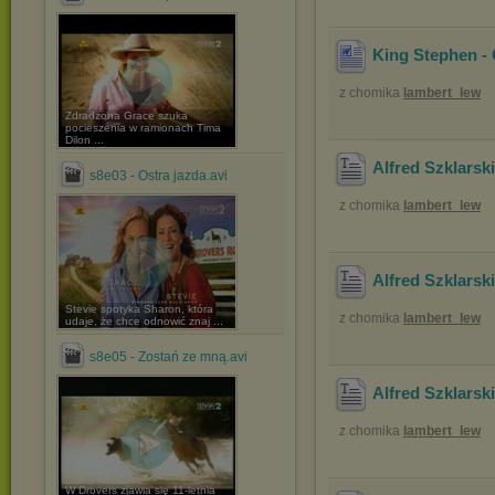
King Stephen - 
z chomika
lambert_lew
Zdradzona Grace szuka
pocieszenia w ramionach Tima
Dilon ...
Alfred Szklars
s8e03 - Ostra jazda.avi
z chomika
lambert_lew
Alfred Szklarsk
Stevie spotyka Sharon, która
z chomika
lambert_lew
udaje, że chce odnowić znaj ...
s8e05 - Zostań ze mną.avi
Alfred Szklars
z chomika
lambert_lew
W Drovers zjawia się 11-letnia