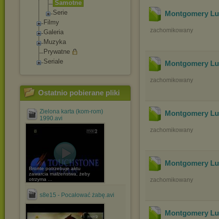
Samotne
Serie
Montgomery Luc
Filmy
zachomikowany
Galeria
Muzyka
Prywatne
Seriale
Montgomery Luc
zachomikowany
Ostatnio pobierane pliki
Zielona karta (kom-rom)
Montgomery Luc
1990.avi
zachomikowany
Montgomery Luc
Bronte potrzebuje aktu
zawarcia małżeństwa, żeby
otrzyma ...
zachomikowany
s8e15 - Pocałować żabę.avi
Montgomery Luc