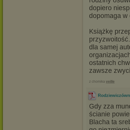
rodziny osuwa
dopiero niesp
dopomaga w o
Książkę przep
przyzwoitość.
dla samej auto
organizacjach
ostatnich chwi
zawsze zwyci
z chomika
veille
Rodziewiczówna
Gdy zza mundu
ścianie powies
Blacha ta sre
go niezmierni