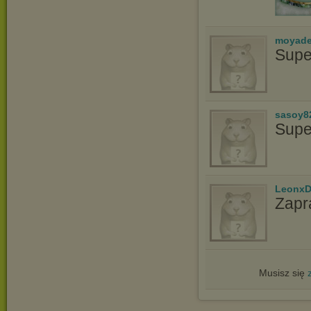
moyade
Supe
sasoy8
Supe
LeonxD
Zapr
Musisz się