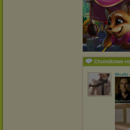
Chomikowe r
Woalki