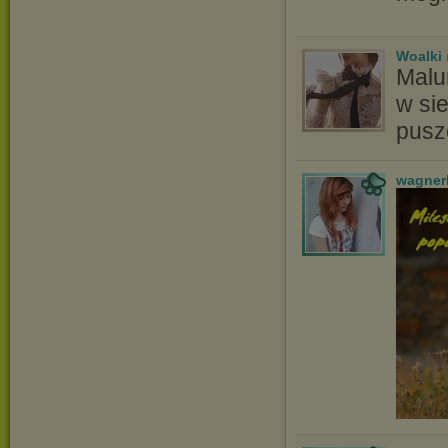
Woalki
Malu
w si
pusz
wagner