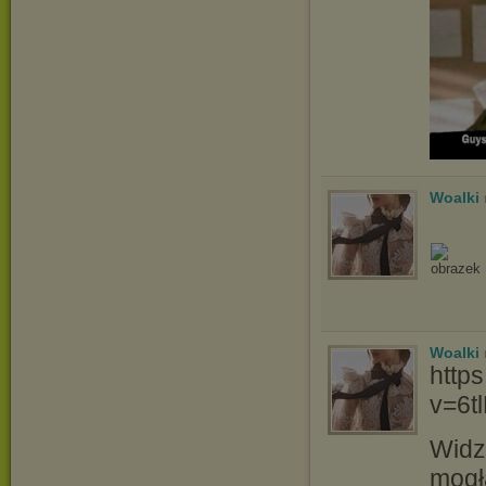
Woalki
Woalki
http
v=6t
Widz
mogł