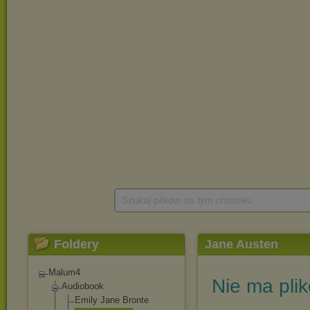
Szukaj plików na tym chomiku
Foldery
Jane Austen
Malum4
Nie ma pli
Audiobook
Emily Jane Bronte