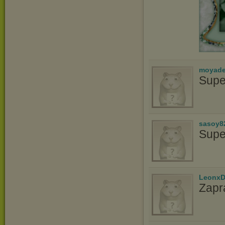
moyade
Supe
sasoy8
Supe
LeonxD
Zapr