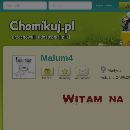
Chomik
Hasło
zapomniałem
Malum4
Martyna
widziany: 27.06.2
Prezent
Ulubiony
Wiadomość