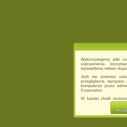
Wykorzystujemy pliki c
usprawnienia korzyst
wyświetlenia reklam dop
Jeśli nie zmienisz ust
przeglądarce, wyrażasz
komputerze przez admin
Corporation.
W każdej chwili możesz
cookies w swojej przeglą
w naszej Pol
Prze
http://chomikuj.pl/Polity
Jednocześnie informuje
może spowodować ogr