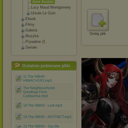
Jane Austen
Lucy Maud Montgomery
Ursule Le Guin
Ebook
Filmy
Galeria
Dodaj plik
Muzyka
Prywatne
Seriale
Ostatnio pobierane pliki
11.The NBHD -
H8M4CH1N3.mp3
The Neighbourhood -
Greetings From
Califournia.mp3
18.The NBHD - Lurk.mp3
19.The NBHD - NSTYNCT.mp3
23.The NBHD - Say My