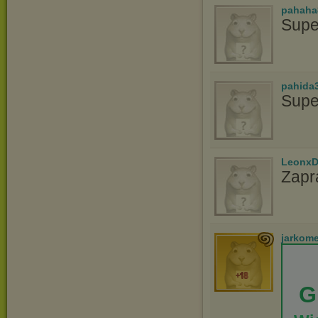
pahaha
Supe
pahida
Supe
LeonxD
Zapr
jarkom
G