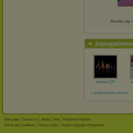
Musisz się
Zaprzyjaźnion
twister109
a
« poprzednia strona
Main page
Contact us
Media
Help
Publishers Platform
Terms and conditions
Privacy policy
Report copyright infringement