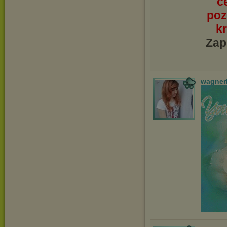
c
poz
kr
Zap
wagner