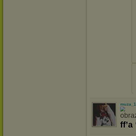
muza_1
ff’a