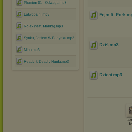
Płomień 81 - Odwaga.mp3
Fejm ft. Pork
.m
Łatwopalni.mp3
Rolex (feat. Marika).mp3
Synku, Jestem W Budynku.mp3
Dziś
.mp3
Mina.mp3
Ready ft. Deadly Hunta.mp3
Dzieci
.mp3
Odt
fo