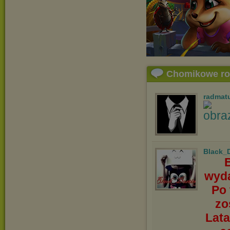
Chomikowe r
radmat
Black_
wyda
Po 
zo
Lata