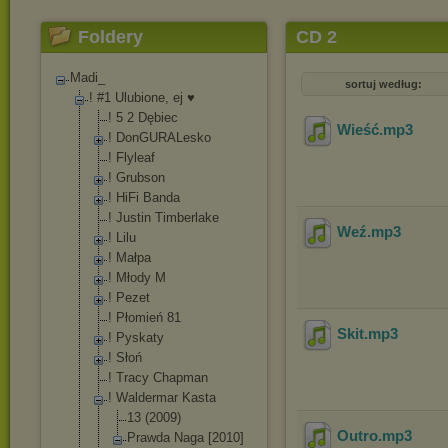
Foldery
CD 2
Madi_
sortuj według:
! #1 Ulubione, ej ♥
! 5 2 Dębiec
Wieść
.mp3
! DonGURALesko
! Flyleaf
! Grubson
! HiFi Banda
! Justin Timberlake
Weź
.mp3
! Lilu
! Małpa
! Młody M
! Pezet
! Płomień 81
Skit
.mp3
! Pyskaty
! Słoń
! Tracy Chapman
! Waldermar Kasta
13 (2009)
Outro
.mp3
Prawda Naga [2010]