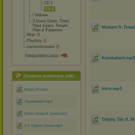
CD 1
CD 2
! Wdowa
3 Doors Down, Three
Days Grace, Simple
Miotam ft. Dead
Plan & Paramore
Moje
Playlisty
zachomikowane
Pokazuj foldery i treści
Kombatant
.mp
Ostatnio pobierane pliki
Intro
.mp3
Braga 30.mp3
Tikatukatam.mp3
Dobra droga ft. Sokół.mp3
Gdyby Tak ft. 
5.2. Dębiec-Gniew.mp3