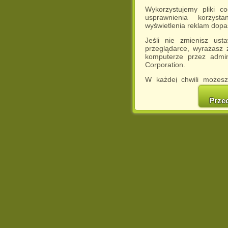
Wykorzystujemy pliki c
usprawnienia korzyst
wyświetlenia reklam dop
Jeśli nie zmienisz ust
przeglądarce, wyrażasz
komputerze przez admin
Corporation.
W każdej chwili możesz
cookies w swojej przeglą
w naszej Pol
Prze
http://chomikuj.pl/Polity
Jednocześnie informuje
może spowodować ogr
Chomikuj.pl.
W przypadku braku twojej
prosimy o opuszczenie se
Wykorzystanie plików c
(dostosowanie reklam do
działań marketingowych).
Wyrażenie sprzeciwu spo
będzie dopasowana do Tw
wyświetlona przypadkowo