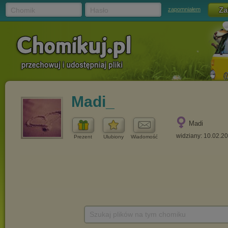
Chomik
Hasło
zapomniałem
Madi_
Madi
widziany: 10.02.2
Prezent
Ulubiony
Wiadomość
Szukaj plików na tym chomiku