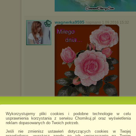
wagnerka9595
napisano 1.09.2016 15:32
FILMY--2017chomikuj
napisano 11.09.2017
Wykorzystujemy pliki cookies i podobne technologie w celu
usprawnienia korzystania z serwisu Chomikuj.pl oraz wyświetlenia
reklam dopasowanych do Twoich potrzeb.
Jeśli nie zmienisz ustawień dotyczących cookies w Twojej
przeglądarce, wyrażasz zgodę na ich umieszczanie na Twoim