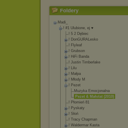
Foldery
Madi_
! #1 Ulubione, ej ♥
! 5 2 Dębiec
! DonGURALesko
! Flyleaf
! Grubson
! HiFi Banda
! Justin Timberlake
! Lilu
! Małpa
! Młody M
! Pezet
Muzyka Emocjonalna
Pezet & Małolat (2010)
! Płomień 81
! Pyskaty
! Słoń
! Tracy Chapman
! Waldermar Kasta