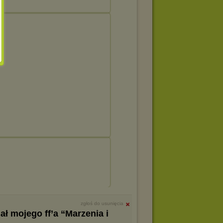
zgłoś do usunięcia
ł mojego ff’a “Marzenia i