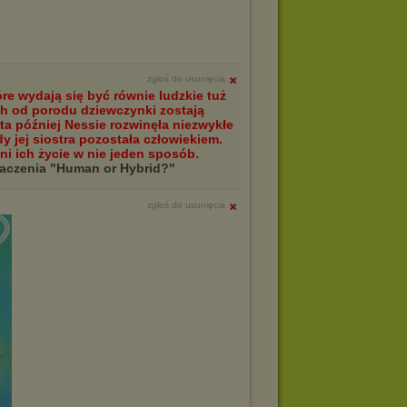
zgłoś do usunięcia
óre wydają się być równie ludzkie tuż
ch od porodu dziewczynki zostają
ta później Nessie rozwinęła niezwykłe
 jej siostra pozostała człowiekiem.
ni ich życie w nie jeden sposób.
maczenia "Human or Hybrid?"
zgłoś do usunięcia