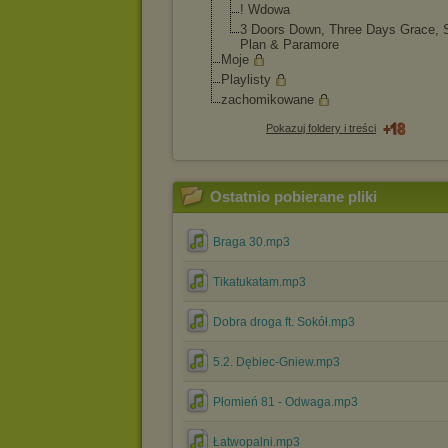
! Wdowa
3 Doors Down, Three Days Grace, 
Plan & Paramore
Moje
Playlisty
zachomikowane
Pokazuj foldery i treści
Ostatnio pobierane pliki
Braga 30.mp3
Tikatukatam.mp3
Dobra droga ft. Sokół.mp3
5.2. Dębiec-Gniew.mp3
Płomień 81 - Odwaga.mp3
Łatwopalni.mp3