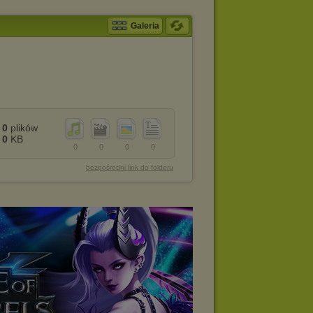
Galeria
0
plików
0
KB
0
0
0
0
bezpośredni link do folderu