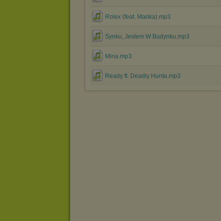
Rolex (feat. Marika).mp3
Synku, Jestem W Budynku.mp3
Mina.mp3
Ready ft. Deadly Hunta.mp3