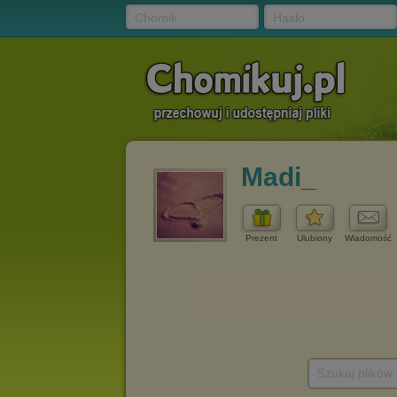
Chomik
Hasło
Madi_
Prezent
Ulubiony
Wiadomość
Szukaj plików