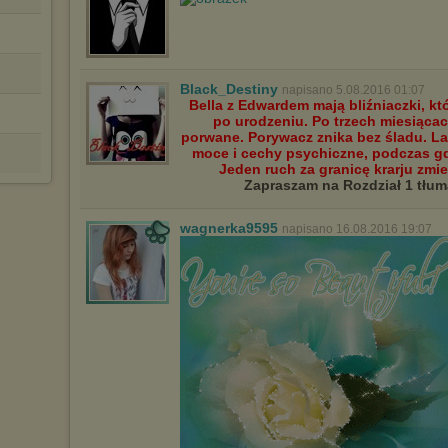
Black_Destiny
napisano 5.08.2016 01:07
Bella z Edwardem mają bliźniaczki, kt
po urodzeniu. Po trzech miesiąca
porwane. Porywacz znika bez śladu. La
moce i cechy psychiczne, podczas gdy
Jeden ruch za granicę krarju zmie
Zapraszam na Rozdział 1 tłu
wagnerka9595
napisano 16.08.2016 19:07