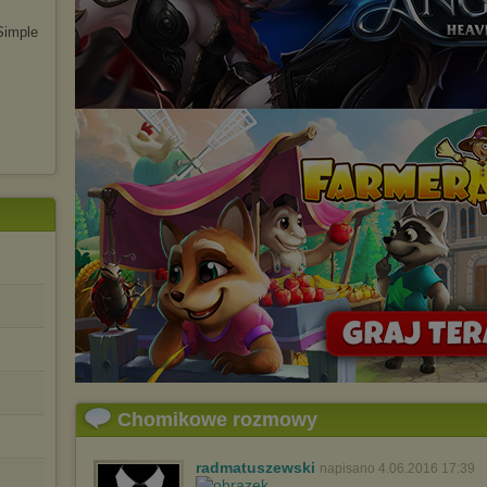
Simple
Chomikowe rozmowy
radmatuszewski
napisano 4.06.2016 17:39