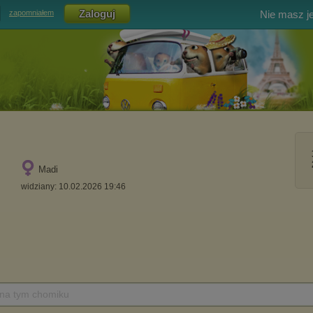
Nie masz j
zapomniałem
Madi
widziany: 10.02.2026 19:46
 na tym chomiku