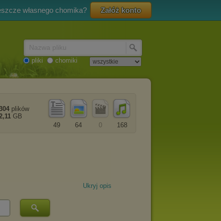
eszcze własnego chomika?
Załóż konto
Nazwa pliku
pliki
chomiki
304
plików
2,11
GB
49
64
0
168
Ukryj opis