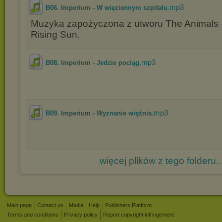
.mp3
B06. Imperium - W więziennym szpitalu
Muzyka zapożyczona z utworu The Animals -
Rising Sun.
.mp3
B08. Imperium - Jedzie pociąg
.mp3
B09. Imperium - Wyznanie więźnia
więcej plików z tego folderu..
Main page
Contact us
Media
Help
Publishers Platform
Terms and conditions
Privacy policy
Report copyright infringement