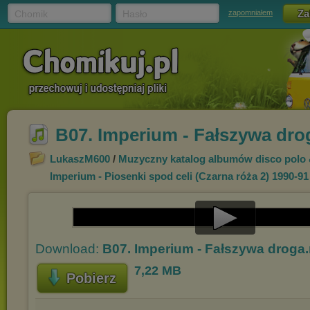
Chomik
Hasło
zapomniałem
B07. Imperium - Fałszywa dr
LukaszM600
/
Muzyczny katalog albumów disco polo
Imperium - Piosenki spod celi (Czarna róża 2) 1990-
91
Play
Download:
B07. Imperium - Fałszywa droga
Video
7,22 MB
Pobierz