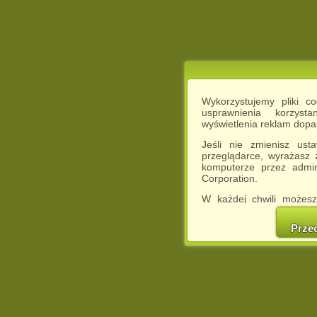
Wykorzystujemy pliki c
usprawnienia korzyst
wyświetlenia reklam dop
Jeśli nie zmienisz ust
przeglądarce, wyrażasz
komputerze przez admin
Corporation.
W każdej chwili możesz
cookies w swojej przeglą
w naszej Pol
Prze
http://chomikuj.pl/Polity
Jednocześnie informuje
może spowodować ogr
Chomikuj.pl.
W przypadku braku twojej
prosimy o opuszczenie se