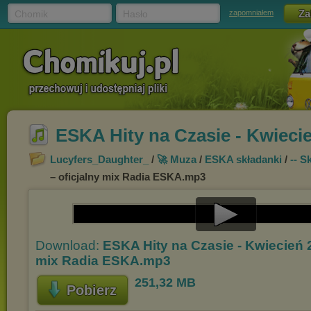
Chomik
Hasło
zapomniałem
ESKA Hity na Czasie - Kwieci
Lucyfers_Daughter_
/
🚀 Muza
/
ESKA składanki
/
-- S
– oficjalny mix Radia ESKA.mp3
Play
Download:
ESKA Hity na Czasie - Kwiecień 2
Video
mix Radia ESKA.mp3
251,32 MB
Pobierz