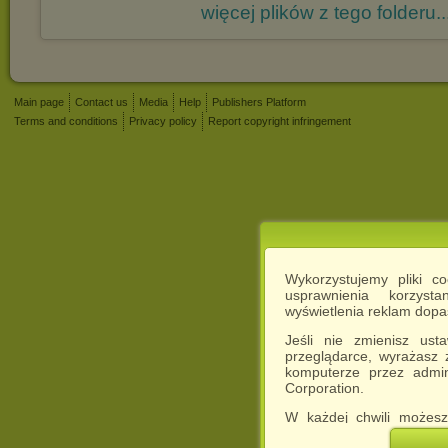
więcej plików z tego folderu..
Main page
Contact us
Media
Help
Publishers Platform
Terms and conditions
Privacy policy
Report copyright infringement
Wykorzystujemy pliki c
usprawnienia korzyst
wyświetlenia reklam dop
Jeśli nie zmienisz ust
przeglądarce, wyrażasz
komputerze przez admin
Corporation.
W każdej chwili możesz
cookies w swojej przeglą