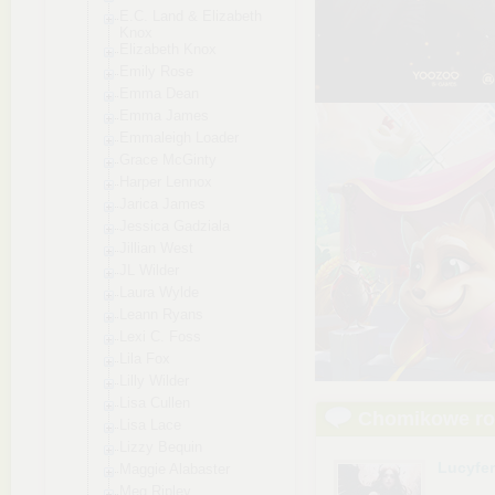
E.C. Land & Elizabeth
Knox
Elizabeth Knox
Emily Rose
Emma Dean
Emma James
Emmaleigh Loader
Grace McGinty
Harper Lennox
Jarica James
Jessica Gadziala
Jillian West
JL Wilder
Laura Wylde
Leann Ryans
Lexi C. Foss
Lila Fox
Lilly Wilder
Lisa Cullen
Chomikowe r
Lisa Lace
Lizzy Bequin
Lucyfe
Maggie Alabaster
Meg Ripley