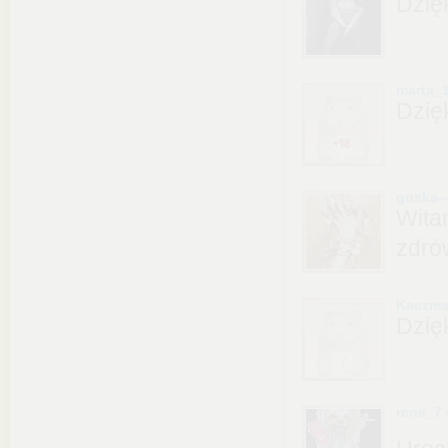
Dzię
marta_
Dzię
goska-
Wita
zdró
Kaczma
Dzięk
rene_7