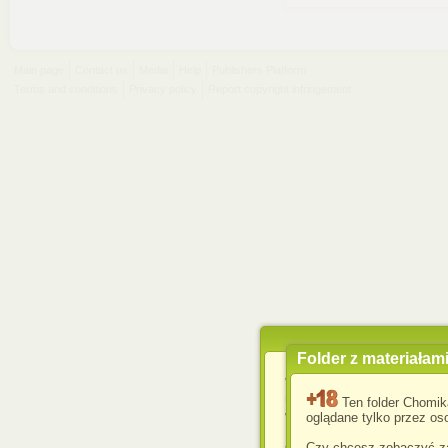
Main page
Contact us
Media
Help
Publishers Platform
Terms and conditions
Privacy policy
Report copyright infringement
Folder z materiałam
Wykorzystujemy pliki c
usprawnienia korzyst
Ten folder Chomik
wyświetlenia reklam dop
oglądane tylko przez oso
Jeśli nie zmienisz ust
Czy chcesz zobaczyć za