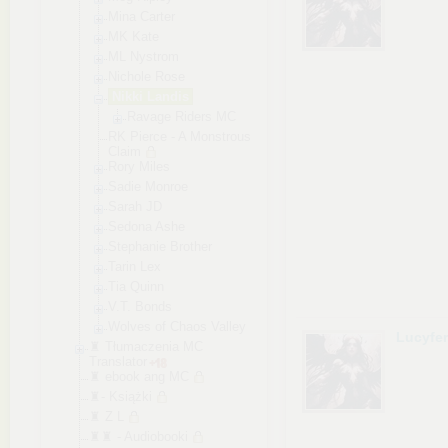
Mina Carter
MK Kate
ML Nystrom
Nichole Rose
Nikki Landis
Ravage Riders MC
RK Pierce - A Monstrous
Claim
Rory Miles
Sadie Monroe
Sarah JD
Sedona Ashe
Stephanie Brother
Tarin Lex
Tia Quinn
V.T. Bonds
Wolves of Chaos Valley
Lucyfe
♜ Tłumaczenia MC
Translator
♜ ebook ang MC
♜- Książki
♜ Z L
♜♜ - Audiobooki