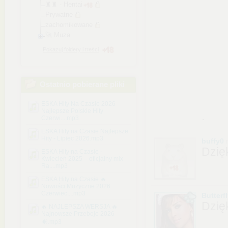
♜♜ - Hentai
Prywatne
zachomikowane
🚀 Muza
Pokazuj foldery i treści
Ostatnio pobierane pliki
ESKA Hity Na Czasie 2026
Najlepsze Polskie Hity
.
Czerwi....mp3
ESKA Hity na Czasie Najlepsze
Hity - Lipiec 2026.mp3
buffy0
Dzię
ESKA Hity na Czasie -
Kwiecień 2025 – oficjalny mix
Ra....mp3
ESKA Hity na Czasie 🔥
Nowości Muzyczne 2026
Czerwiec....mp3
Butterfl
Dzię
🔥 NAJLEPSZA WERSJA 🔥
Najnowsze Przeboje 2026
🔊.mp3