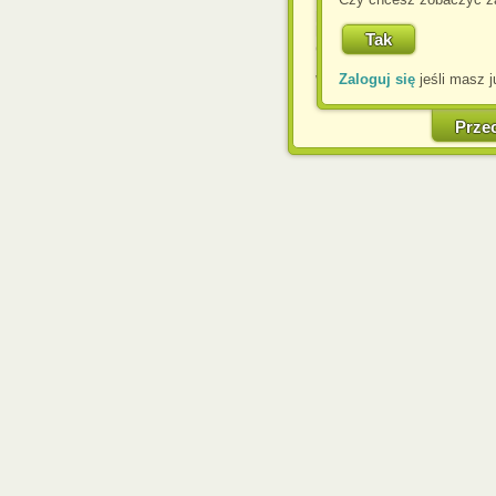
przeglądarce, wyrażasz
komputerze przez admin
Corporation.
Zaloguj się
jeśli masz j
W każdej chwili możesz
cookies w swojej przeglą
w naszej Pol
Prze
http://chomikuj.pl/Polity
Jednocześnie informuje
może spowodować ogr
Chomikuj.pl.
W przypadku braku twojej
prosimy o opuszczenie se
Wykorzystanie plików c
(dostosowanie reklam do
działań marketingowych).
Wyrażenie sprzeciwu spo
będzie dopasowana do Tw
wyświetlona przypadkowo
Istnieje możliwość zmian
sposób uniemożliwiając
urządzeniu końcowym. M
dokonując odpowiednich
internetowej.