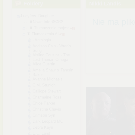
Foldery
Nikki Landis
Lucyfers_Daughter_
Nie ma pli
- ♜Nowe Info 🙈🙉🙊
- ♜ Tłumaczenia moje✨
♜ Tłumaczenia AI
- Antologia
Addison Cain - Wren's
Song
Aisling Cousins - The
Lost Therian Omega
Alice Guertin
Amelia Shaw & Tamsin
Baker
Avanne Michaels
C.M. Stunich
Calliope Stewart
Charmaine Ross
Chloe Parker
Christina Chavis
Crimson Syn
Dark Leopard MC
Debra Kayn
E.C. Land