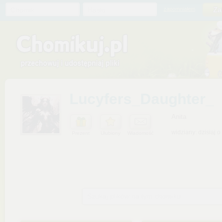
Chomik
Hasło
zapomniałem
Lucyfers_Daughter_
Anita
widziany: dzisiaj o
Prezent
Ulubiony
Wiadomość
Szukaj plików na tym chomiku