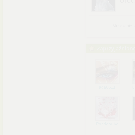
Uroc
Musisz się
Zaprzyjaźnion
aga0611
C
Pandora.be