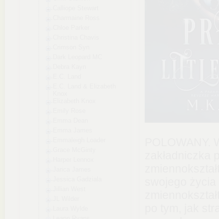
Calliope Stewart
Charmaine Ross
Chloe Parker
Christina Chavis
Crimson Syn
Dark Leopard MC
Debra Kayn
E.C. Land
E.C. Land & Elizabeth
Knox
Elizabeth Knox
Emily Rose
Emma Dean
Emma James
POLOWANY. W 
Emmaleigh Loader
Grace McGinty
zakładniczka 
Harper Lennox
zmiennokształt
Jarica James
Jessica Gadziala
swojego życia 
Jillian West
zmiennokształ
JL Wilder
po tym, jak st
Laura Wylde
Leann Ryans