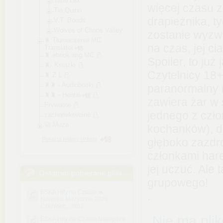
Tarin Lex
więcej czasu 
Tia Quinn
drapieżnika, 
V.T. Bonds
Wolves of Chaos Valley
zostanie wyzwol
♜ Tłumaczenia MC
na czas, jej ci
Translator
♜ ebook ang MC
Spoiler, to już
♜- Książki
Czytelnicy 18
♜ Z L
♜♜ - Audiobooki
paranormalny
♜♜ - Hentai
zawiera żar w 
Prywatne
jednego z czł
zachomikowane
🚀 Muza
kochanków), d
Pokazuj foldery i treści
głęboko zazdr
członkami hare
jej uczuć. Ale
Ostatnio pobierane pliki
grupowego!
ESKA Hity na Czasie 🔥
.
Nowości Muzyczne 2026
Czerwiec....mp3
Nie ma pli
ESKA Hity na Czasie Najlepsze