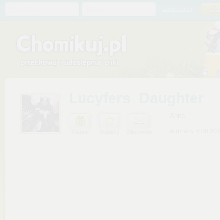
Chomik
Hasło
zapomniałem
Lucyfers_Daughter_
Anita
widziany: 6.08.20
Prezent
Ulubiony
Wiadomość