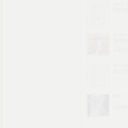
marta_
Dzię
goska-
Wita
zdró
Kaczma
Dzięk
rene_7
Uroc