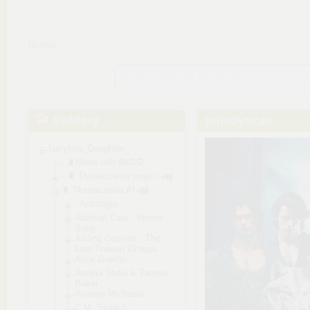
Rozwiń
Szukaj plików na tym chomiku
Foldery
pojedyncze
Lucyfers_Daughter_
- ♜Nowe Info 🙈🙉🙊
- ♜ Tłumaczenia moje✨
♜ Tłumaczenia AI
- Antologia
Addison Cain - Wren's
Song
Aisling Cousins - The
Lost Therian Omega
Alice Guertin
Amelia Shaw & Tamsin
Baker
Avanne Michaels
C.M. Stunich