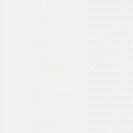
prowadzonego 
Lexi C. Foss
zaufaniem. Tak
Lila Fox
zmiennokształt
Lilly Wilder
Lisa Cullen
partnerką i pró
Lisa Lace
co w jej mocy,
Lizzy Bequin
mężczyźni są 
Maggie Alabaster
Meg Ripley
zazdrosny kr
Mina Carter
CZTERY Z NA
MK Kate
ZMIENNYCH D
pojedyncze
pojedync
ze
chrząkający w
ML Nystrom
seksualnym. W
Nichole Rose
skórzaną kurt
Nikki Landis
RK Pierce - A Monstrous
dominującego o
Claim
Rory Miles
Uwodzicielski 
Sadie Monroe
sprawia, że ​​j
Sarah JD
zabawny zmienn
Sedona Ashe
Stephanie Brother
kłamie. Bycie 