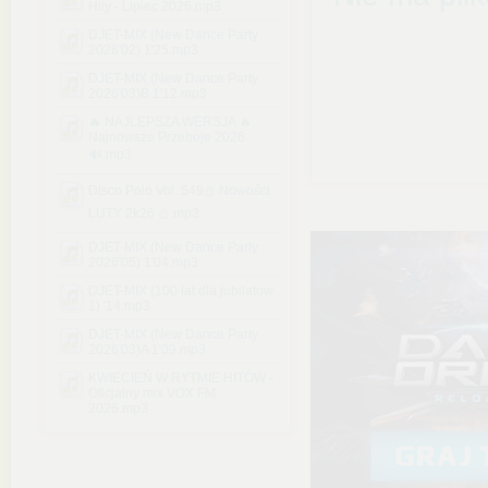
Hity - Lipiec 2026.mp3
DJET-MIX (New Dance Party
2026'02) 1'25.mp3
DJET-MIX (New Dance Party
2026'03)B 1'12.mp3
🔥 NAJLEPSZA WERSJA 🔥
Najnowsze Przeboje 2026
🔊.mp3
Disco Polo Vol. 549⛄ Nowości
LUTY 2k26 ⛄.mp3
DJET-MIX (New Dance Party
2026'05) 1'04.mp3
DJET-MIX (100 lat dla jubilatow
1) '14.mp3
DJET-MIX (New Dance Party
2026'03)A 1'09.mp3
KWIECIEŃ W RYTMIE HITÓW -
Oficjalny mix VOX FM
2026.mp3