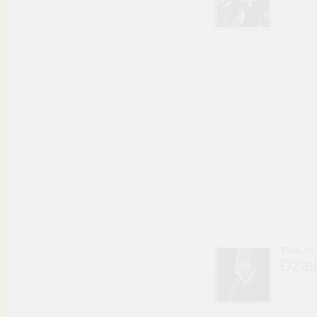
.
TWILIG
Dzię