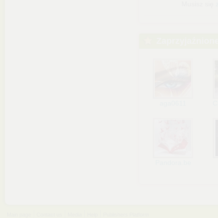
Musisz się
Zaprzyjaźnion
aga0611
C
Pandora.be
Main page
Contact us
Media
Help
Publishers Platform