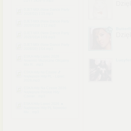
LUTY 2k26 ⛄.mp3
Dzię
DJET-MIX (New Dance Party
2026'02) 1'25.mp3
DJET-MIX (New Dance Party
2026'03)B 1'12.mp3
Butterfl
DJET-MIX (New Dance Party
Dzię
2026'03)A 1'09.mp3
DJET-MIX (New Dance Party
2026'05) 1'04.mp3
ESKA Hity Lipiec 2026
Lucyfe
Nowości Muzyczne Oficjalny
Mix R....mp3
ESKA Hity na Czasie 🎵
Najlepsze Hity PL - Lipiec
2026.mp3
ESKA Hity Na Czasie 2026
Najlepsze Polskie Hity
Czerwi....mp3
ESKA Hity Lipiec 2026 🔥
Najlepsze Hity PL Nowości
Mu....mp3