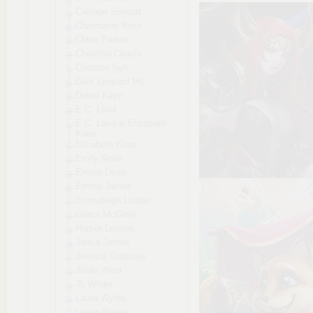
Calliope Stewart
Charmaine Ross
Chloe Parker
Christina Chavis
Crimson Syn
Dark Leopard MC
Debra Kayn
E.C. Land
E.C. Land & Elizabeth
Knox
Elizabeth Knox
Emily Rose
Emma Dean
Emma James
Emmaleigh Loader
Grace McGinty
Harper Lennox
Jarica James
Jessica Gadziala
Jillian West
JL Wilder
Laura Wylde
Leann Ryans