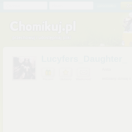
Chomik
Hasło
zapomniałem
Lucyfers_Daughter_
Anita
widziany: dzisiaj o
Prezent
Ulubiony
Wiadomość