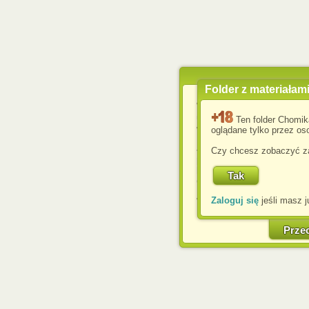
Folder z materiałam
Wykorzystujemy pliki c
usprawnienia korzyst
Ten folder Chomik
wyświetlenia reklam dop
oglądane tylko przez oso
Jeśli nie zmienisz ust
Czy chcesz zobaczyć za
przeglądarce, wyrażasz
komputerze przez admin
Corporation.
Zaloguj się
jeśli masz j
W każdej chwili możesz
cookies w swojej przeglą
w naszej Pol
Prze
http://chomikuj.pl/Polity
Jednocześnie informuje
może spowodować ogr
Chomikuj.pl.
W przypadku braku twojej
prosimy o opuszczenie se