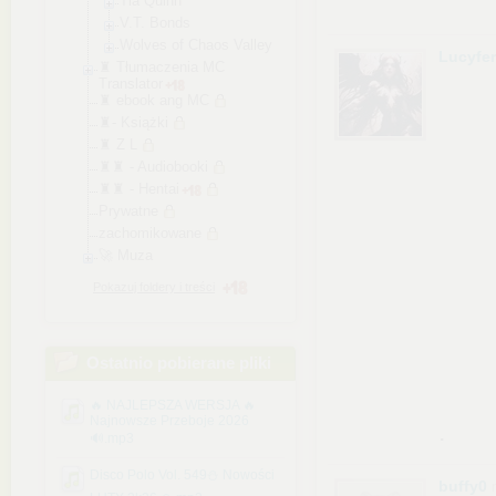
Tia Quinn
V.T. Bonds
Wolves of Chaos Valley
Lucyfe
♜ Tłumaczenia MC
Translator
♜ ebook ang MC
♜- Książki
♜ Z L
♜♜ - Audiobooki
♜♜ - Hentai
Prywatne
zachomikowane
🚀 Muza
Pokazuj foldery i treści
Ostatnio pobierane pliki
🔥 NAJLEPSZA WERSJA 🔥
Najnowsze Przeboje 2026
.
🔊.mp3
Disco Polo Vol. 549⛄ Nowości
buffy0