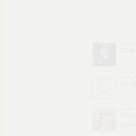
.
TWILIG
Dzię
marta_
Dzię
goska-
Wita
zdró