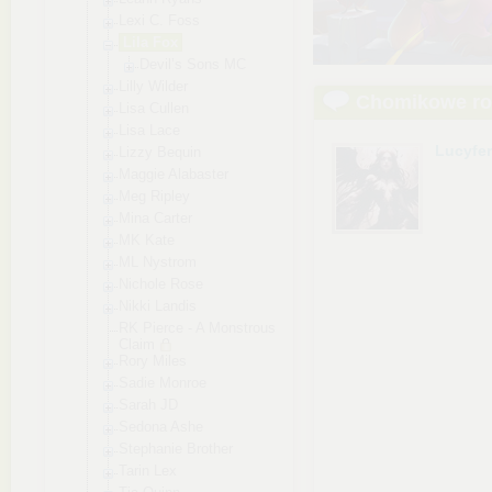
Lexi C. Foss
Lila Fox
Devil’s Sons MC
Lilly Wilder
Chomikowe r
Lisa Cullen
Lisa Lace
Lucyfe
Lizzy Bequin
Maggie Alabaster
Meg Ripley
Mina Carter
MK Kate
ML Nystrom
Nichole Rose
Nikki Landis
RK Pierce - A Monstrous
Claim
Rory Miles
Sadie Monroe
Sarah JD
Sedona Ashe
Stephanie Brother
Tarin Lex