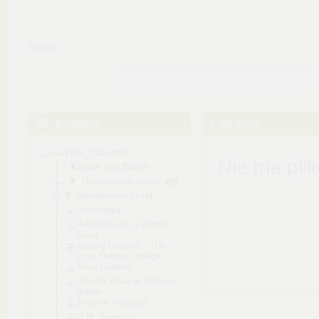
Rozwiń
Szukaj plików na tym chomiku
Foldery
Lila Fox
Lucyfers_Daughter_
Nie ma pli
- ♜Nowe Info 🙈🙉🙊
- ♜ Tłumaczenia moje✨
♜ Tłumaczenia AI
- Antologia
Addison Cain - Wren's
Song
Aisling Cousins - The
Lost Therian Omega
Alice Guertin
Amelia Shaw & Tamsin
Baker
Avanne Michaels
C.M. Stunich