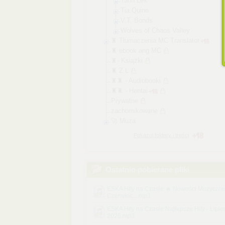
Tarin Lex
Tia Quinn
V.T. Bonds
Wolves of Chaos Valley
♜ Tłumaczenia MC Translator
♜ ebook ang MC
♜- Książki
♜ Z L
♜♜ - Audiobooki
♜♜ - Hentai
Prywatne
zachomikowane
🚀 Muza
Pokazuj foldery i treści
Ostatnio pobierane pliki
ESKA Hity na Czasie 🔥 Nowości Muzyczn
Czerwiec....mp3
ESKA Hity na Czasie Najlepsze Hity - Lipie
2026.mp3