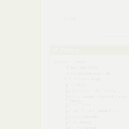
Rozwiń
Szukaj plików
Foldery
Lucyfers_Daughter_
- ♜Nowe Info 🙈🙉🙊
- ♜ Tłumaczenia moje✨
♜ Tłumaczenia AI
- Antologia
Addison Cain - Wren's Song
Aisling Cousins - The Lost Therian
Omega
Alice Guertin
Amelia Shaw & Tamsin Baker
Avanne Michaels
C.M. Stunich
Calliope Stewart