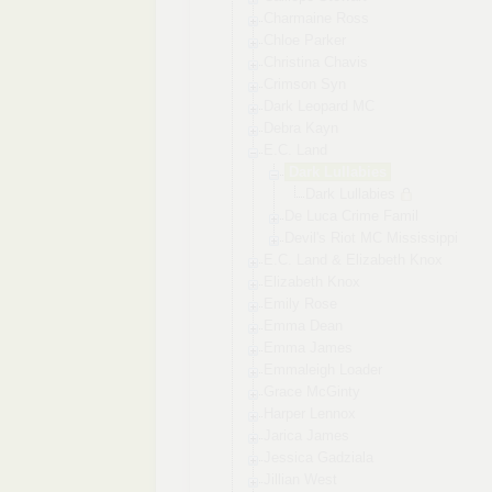
Charmaine Ross
Chloe Parker
Christina Chavis
Crimson Syn
Dark Leopard MC
Debra Kayn
E.C. Land
Dark Lullabies
Dark Lullabie
s
De Luca Crime Famil
Devil's Riot MC Mississippi
E.C. Land & Elizabeth Knox
Elizabeth Knox
Emily Rose
Emma Dean
Emma James
Emmaleigh Loader
Grace McGinty
Harper Lennox
Jarica James
Jessica Gadziala
Jillian West