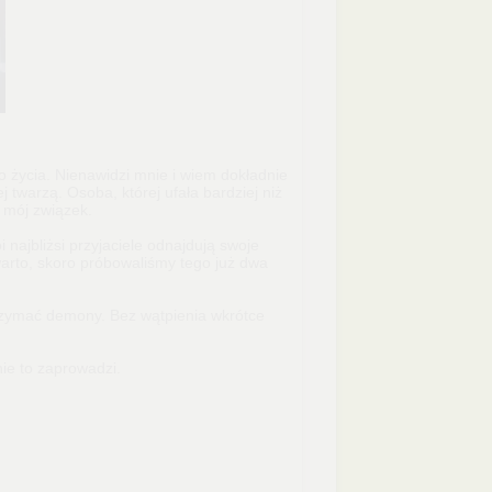
 życia. Nienawidzi mnie i wiem dokładnie
j twarzą. Osoba, której ufała bardziej niż
 mój związek.
i najbliżsi przyjaciele odnajdują swoje
warto, skoro próbowaliśmy tego już dwa
trzymać demony. Bez wątpienia wkrótce
ie to zaprowadzi.