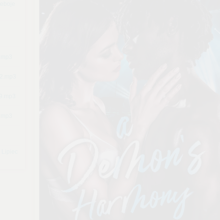
eboje
5.mp3
12.mp3
09.mp3
4.mp3
 Lipiec