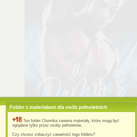
Folder z materiałami dla osób pełnoletnich
Wykorzystujemy pliki cookies i podobne technologie w celu
usprawnienia korzystania z serwisu Chomikuj.pl oraz wyświetlenia
Ten folder Chomika zawiera materiały, które mogą być
reklam dopasowanych do Twoich potrzeb.
oglądane tylko przez osoby pełnoletnie.
Jeśli nie zmienisz ustawień dotyczących cookies w Twojej
Czy chcesz zobaczyć zawartość tego folderu?
przeglądarce, wyrażasz zgodę na ich umieszczanie na Twoim