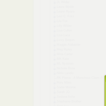
JL Wilder
Laura Wylde
Leann Ryans
Lexi C. Foss
Lila Fox
Lilly Wilder
Lisa Cullen
Lisa Lace
Lizzy Bequin
Maggie Alabaster
Meg Ripley
Mina Carter
MK Kate
ML Nystrom
Nichole Rose
Nikki Landis
RK Pierce - A Monstrous Claim
Rory Miles
Sadie Monroe
Sarah JD
Sedona Ashe
Stephanie Brother