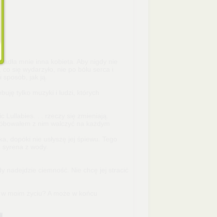
padła mnie inna kobieta. Aby nigdy nie
co się wydarzyło, nie po bólu serca i
 sposób, jak ją.
ję tylko muzyki i ludzi, których
Lullabies. . . rzeczy się zmieniają.
próbowałem z nim walczyć na każdym
ka, dopóki nie usłyszę jej śpiewu. Tego
a syrena z wody.
y nadejdzie ciemność. Nie chcę jej stracić
ne w moim życiu? A może w końcu