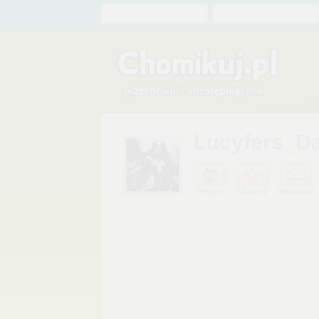
Chomik
Hasło
Lucyfers_D
Prezent
Ulubiony
Wiadomość