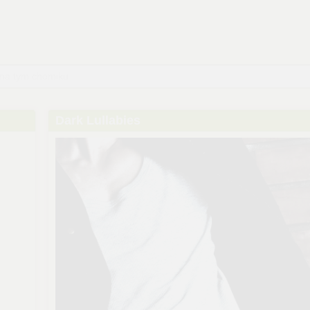
 na tym chomiku
Dark Lullabies