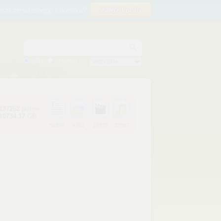
eszcze własnego chomika?
Załóż konto
Nazwa pliku
pliki
chomiki
137262
plików
10734,17
GB
56324
4361
10970
23957