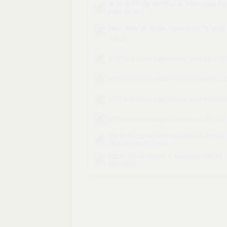
🔥 NAJLEPSZA WERSJA 🔥 Najnowsze Prz
2026 🔊.mp3
Disco Polo Vol. 549⛄ Nowości LUTY 2k26
⛄.mp3
DJET-MIX (New Dance Party 2026'02) 1'2
DJET-MIX (New Dance Party 2026'03)B 1'
DJET-MIX (New Dance Party 2026'03)A 1'
DJET-MIX (New Dance Party 2026'05) 1'0
ESKA Hity Lipiec 2026 Nowości Muzyczne
Oficjalny Mix R....mp3
ESKA Hity na Czasie 🎵 Najlepsze Hity PL -
2026.mp3