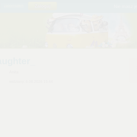
Nie masz j
zapomniałem
aughter_
Anita
widziany: 6.08.2026 15:44