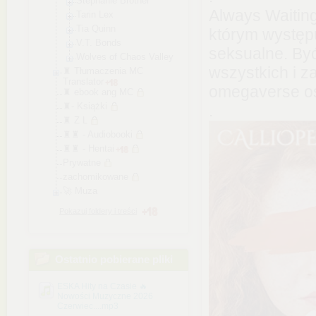
Stephanie Brother
Always Waitin
Tarin Lex
Tia Quinn
którym występ
V.T. Bonds
seksualne. Być
Wolves of Chaos Valley
wszystkich i z
♜ Tłumaczenia MC
Translator
omegaverse o
♜ ebook ang MC
♜- Książki
.
♜ Z L
♜♜ - Audiobooki
♜♜ - Hentai
Prywatne
zachomikowane
🚀 Muza
Pokazuj foldery i treści
Ostatnio pobierane pliki
ESKA Hity na Czasie 🔥
Nowości Muzyczne 2026
Czerwiec....mp3