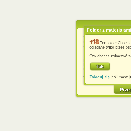
Folder z materiałam
Wykorzystujemy pliki c
usprawnienia korzyst
Ten folder Chomik
wyświetlenia reklam dop
oglądane tylko przez oso
Jeśli nie zmienisz ust
Czy chcesz zobaczyć za
przeglądarce, wyrażasz
komputerze przez admin
Corporation.
Zaloguj się
jeśli masz j
W każdej chwili możesz
cookies w swojej przeglą
w naszej Pol
Prze
http://chomikuj.pl/Polity
Jednocześnie informuje
może spowodować ogr
Chomikuj.pl.
W przypadku braku twojej
prosimy o opuszczenie se
Wykorzystanie plików c