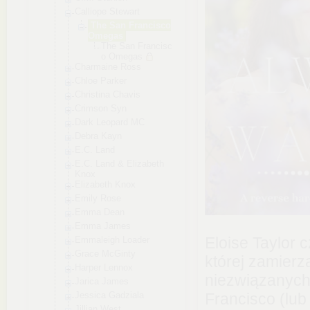
Calliope Stewart
The San Francisco
Omegas
The San Francisc
o Omegas
Charmaine Ross
Chloe Parker
Christina Chavis
Crimson Syn
Dark Leopard MC
Debra Kayn
E.C. Land
E.C. Land & Elizabeth
Knox
Elizabeth Knox
Emily Rose
Emma Dean
Emma James
Eloise Taylor 
Emmaleigh Loader
Grace McGinty
której zamierz
Harper Lennox
niezwiązanych
Jarica James
Jessica Gadziala
Francisco (lub
Jillian West