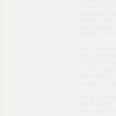
podsłuchuje, 
naprawdę nie d
podopiecznych.
młodej kobiety 
potrafią się ob
Pack Carter m
bogaci i ogólni
właściciel fir
oczami pojawił
które stawia p
musiała na za
Jest to opowi
MMFM i trzeci 
się z połączo