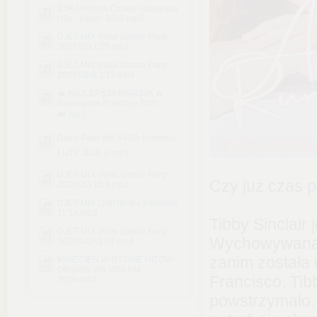
ESKA Hity na Czasie Najlepsze
Hity - Lipiec 2026.mp3
DJET-MIX (New Dance Party
2026'02) 1'25.mp3
DJET-MIX (New Dance Party
2026'03)B 1'12.mp3
🔥 NAJLEPSZA WERSJA 🔥
Najnowsze Przeboje 2026
🔊.mp3
Disco Polo Vol. 549⛄ Nowości
LUTY 2k26 ⛄.mp3
DJET-MIX (New Dance Party
Czy już czas 
2026'05) 1'04.mp3
DJET-MIX (100 lat dla jubilatow
1) '14.mp3
Tibby Sinclair
DJET-MIX (New Dance Party
Wychowywana pr
2026'03)A 1'09.mp3
zanim została
KWIECIEŃ W RYTMIE HITÓW -
Oficjalny mix VOX FM
Francisco, Tibb
2026.mp3
powstrzymało. 