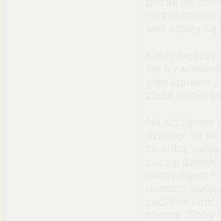
potrafi się ch
niefrasobliwej
tym, którzy są j
Kiedy mężczyzn
się o zwolnien
jego sprawie z
czoła swojej p
Na szczęście d
dziesięć lat wc
ze sobą swoją
zaczął dziesię
młody agent FB
pomimo swoje
zaczyna lubić
chronić Tibby