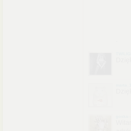
.
TWILIG
Dzię
marta_
Dzię
goska-
Wita