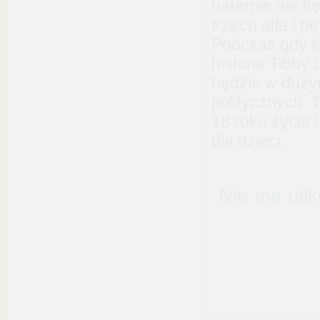
haremie nie b
trzech alfa i b
Podczas gdy ks
historia Tibby 
będzie w dużym
politycznych. 
18 roku życia 
dla dzieci.
.
Nie ma pli