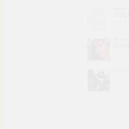
buffy0
Dzię
Butterfl
Dzię
Lucyfe