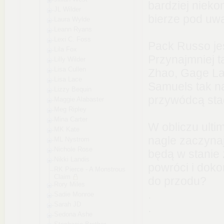
bardziej nieko
JL Wilder
bierze pod uw
Laura Wylde
Leann Ryans
Lexi C. Foss
Pack Russo je
Lila Fox
Przynajmniej t
Lilly Wilder
Lisa Cullen
Zhao, Gage La
Lisa Lace
Samuels tak na
Lizzy Bequin
przywódcą sta
Maggie Alabaster
Meg Ripley
Mina Carter
W obliczu ulti
MK Kate
nagle zaczynaj
ML Nystrom
Nichole Rose
będą w stanie 
Nikki Landis
powróci i doko
RK Pierce - A Monstrous
Claim
do przodu?
Rory Miles
.
Sadie Monroe
Sarah JD
.
Sedona Ashe
.