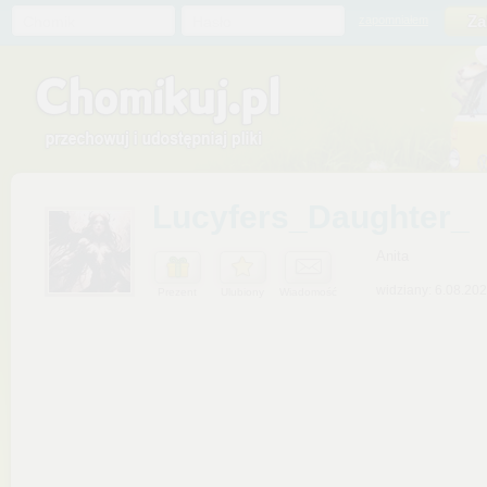
Chomik
Hasło
zapomniałem
Lucyfers_Daughter_
Anita
widziany: 6.08.20
Prezent
Ulubiony
Wiadomość