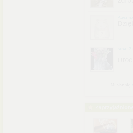
zdró
Kaczma
Dzięk
rene_7
Uroc
Musisz się
Zaprzyjaźnion