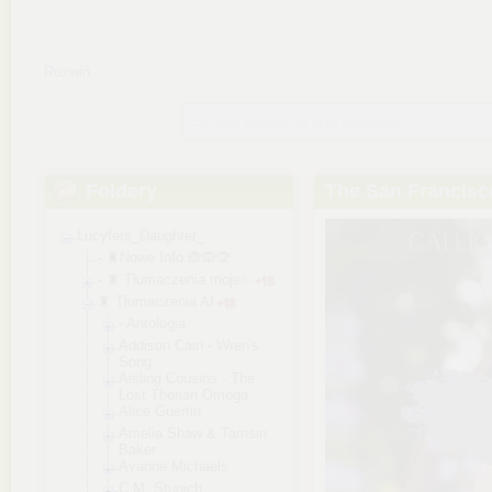
Rozwiń
Szukaj plików na tym chomiku
Foldery
The San Francis
Lucyfers_Daughter_
- ♜Nowe Info 🙈🙉🙊
- ♜ Tłumaczenia moje✨
♜ Tłumaczenia AI
- Antologia
Addison Cain - Wren's
Song
Aisling Cousins - The
Lost Therian Omega
Alice Guertin
Amelia Shaw & Tamsin
Baker
Avanne Michaels
C.M. Stunich