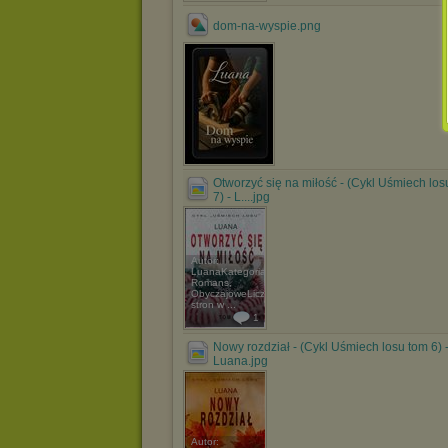
dom-na-wyspie.png
Otworzyć się na miłość - (Cykl Uśmiech los
7) - L....jpg
Autor:
LuanaKategoria:
Romans,
ObyczajoweLiczba
stron w ...
1
Nowy rozdział - (Cykl Uśmiech losu tom 6) 
Luana.jpg
Autor: