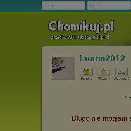
Chomik
Hasło
Luana2012
Prezent
Ulubiony
Wiadomość