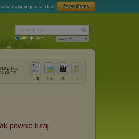
eszcze własnego chomika?
Załóż konto
Nazwa pliku
pliki
chomiki
710
plików
62,04
GB
479
138
75
0