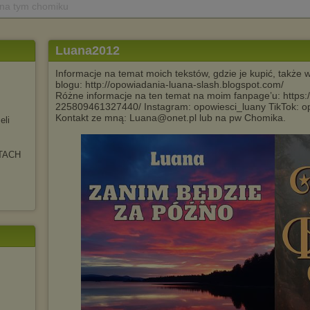
 na tym chomiku
Luana2012
Informacje na temat moich tekstów, gdzie je kupić, także
blogu: http://opowiadania-luana-slash.blogspot.com/
Różne informacje na ten temat na moim fanpage’u: https
225809461327440/ Instagram: opowiesci_luany TikTok: o
Kontakt ze mną: Luana@onet.pl lub na pw Chomika.
eli
TACH