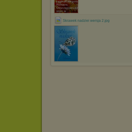
LuanaKategoria:
Romans,
ObyczajoweLiczba
stron w ...
Skrawek nadziei wersja 2.jpg