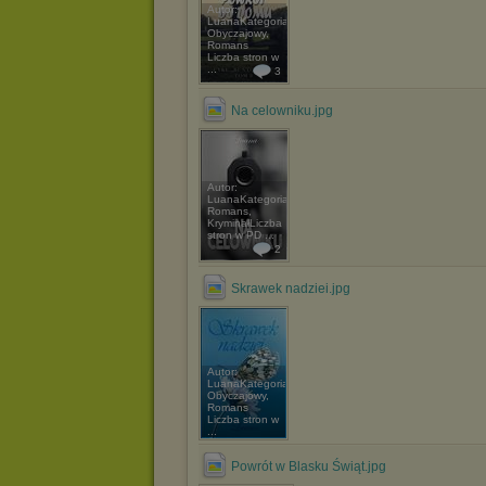
Autor:
LuanaKategoria:
Obyczajowy,
Romans
Liczba stron w
...
3
Na celowniku.jpg
Autor:
LuanaKategoria:
Romans,
KryminałLiczba
stron w PD ...
2
Skrawek nadziei.jpg
Autor:
LuanaKategoria:
Obyczajowy,
Romans
Liczba stron w
...
Powrót w Blasku Świąt.jpg