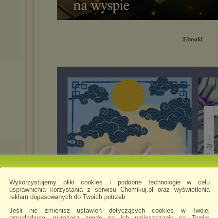
Ebooki
Wykorzystujemy pliki cookies i podobne technologie w celu
usprawnienia korzystania z serwisu Chomikuj.pl oraz wyświetlenia
reklam dopasowanych do Twoich potrzeb.
Jeśli nie zmienisz ustawień dotyczących cookies w Twojej
przeglądarce, wyrażasz zgodę na ich umieszczanie na Twoim