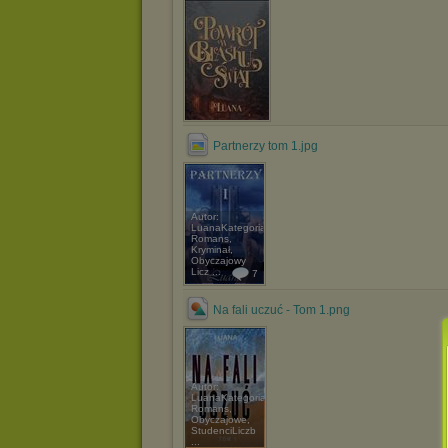
Partnerzy tom 1.jpg
Autor:
LuanaKategoria:
Romans,
Kryminał,
Obyczajowy
Licz ...
7
Na fali uczuć - Tom 1.png
Autor:
LuanaKategoria:
Romans,
Obyczajowe,
StudenciLiczb
...