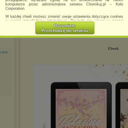
komputerze przez administratora serwisu Chomikuj.pl – Kelo
Corporation.
W każdej chwili możesz zmienić swoje ustawienia dotyczące cookies
w swojej przeglądarce internetowej. Dowiedz się więcej w naszej
Polityce Prywatności -
http://chomikuj.pl/PolitykaPrywatnosci.aspx
.
Rozumiem
Przechodzę do serwisu
Jednocześnie informujemy że zmiana ustawień przeglądarki może
spowodować ograniczenie korzystania ze strony Chomikuj.pl.
W przypadku braku twojej zgody na akceptację cookies niestety
Ebook
prosimy o opuszczenie serwisu chomikuj.pl.
u tom
Wykorzystanie plików cookies
przez
Zaufanych Partnerów
(dostosowanie reklam do Twoich potrzeb, analiza skuteczności działań
marketingowych).
Wyrażenie sprzeciwu spowoduje, że wyświetlana Ci reklama nie
będzie dopasowana do Twoich preferencji, a będzie to reklama
wyświetlona przypadkowo.
Istnieje możliwość zmiany ustawień przeglądarki internetowej w
sposób uniemożliwiający przechowywanie plików cookies na
-
urządzeniu końcowym. Można również usunąć pliki cookies,
dokonując odpowiednich zmian w ustawieniach przeglądarki
internetowej.
Pełną informację na ten temat znajdziesz pod adresem
http://chomikuj.pl/PolitykaPrywatnosci.aspx
.