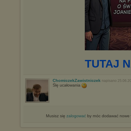
TUTAJ N
ChomiczekZawistniczek
napisano 25.06.2
Ślę ucałowania
Musisz się
zalogować
by móc dodawać nowe w