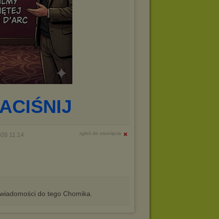
ACIŚNIJ
zgłoś do usunięcia
026 11:14
iadomości do tego Chomika.