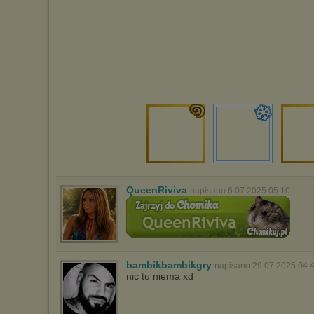
Pełną informację na ten temat znajdziesz pod adresem
http://chomikuj.pl/PolitykaPrywatnosci.aspx
.
QueenRiviva
napisano 6.07.2025 05:10
bambikbambikgry
napisano 29.07.2025 04:
nic tu niema xd