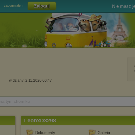
Nie masz j
zapomniałem
8
widziany: 2.11.2020 00:47
 na tym chomiku
LeonxD3298
Dokumenty
Galeria