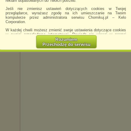
reklam dopasowanych do Twoich potrzeb.
Jeśli nie zmienisz ustawień dotyczących cookies w Twojej
przeglądarce, wyrażasz zgodę na ich umieszczanie na Twoim
komputerze przez administratora serwisu Chomikuj.pl – Kelo
HitarashiMiki
napisano 23.01.2023 17:38
Corporation.
W każdej chwili możesz zmienić swoje ustawienia dotyczące cookies
w swojej przeglądarce internetowej. Dowiedz się więcej w naszej
Polityce Prywatności -
http://chomikuj.pl/PolitykaPrywatnosci.aspx
.
Rozumiem
Przechodzę do serwisu
Jednocześnie informujemy że zmiana ustawień przeglądarki może
spowodować ograniczenie korzystania ze strony Chomikuj.pl.
W przypadku braku twojej zgody na akceptację cookies niestety
prosimy o opuszczenie serwisu chomikuj.pl.
Wykorzystanie plików cookies
przez
Zaufanych Partnerów
(dostosowanie reklam do Twoich potrzeb, analiza skuteczności działań
marketingowych).
Wyrażenie sprzeciwu spowoduje, że wyświetlana Ci reklama nie
będzie dopasowana do Twoich preferencji, a będzie to reklama
wyświetlona przypadkowo.
Istnieje możliwość zmiany ustawień przeglądarki internetowej w
sposób uniemożliwiający przechowywanie plików cookies na
urządzeniu końcowym. Można również usunąć pliki cookies,
dokonując odpowiednich zmian w ustawieniach przeglądarki
internetowej.