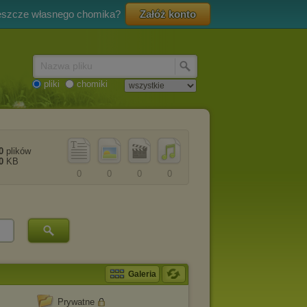
eszcze własnego chomika?
Załóż konto
Nazwa pliku
pliki
chomiki
0
plików
0
KB
0
0
0
0
Galeria
Prywatne