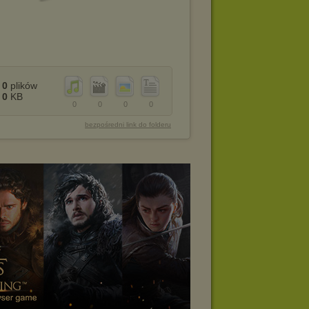
0
plików
0
KB
0
0
0
0
bezpośredni link do folderu