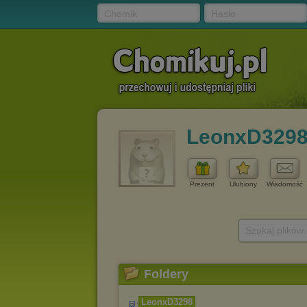
Chomik
Hasło
LeonxD329
Prezent
Ulubiony
Wiadomość
Szukaj plików
Foldery
LeonxD3298