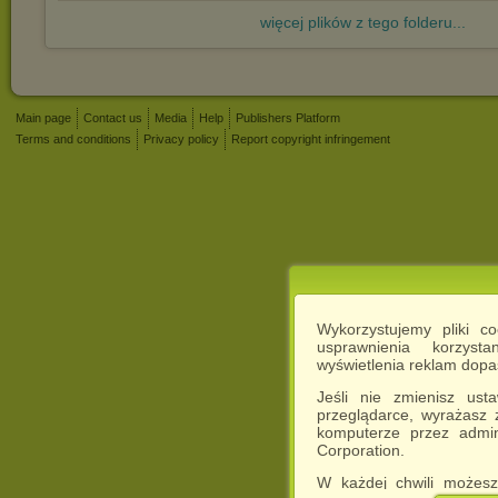
więcej plików z tego folderu...
Main page
Contact us
Media
Help
Publishers Platform
Terms and conditions
Privacy policy
Report copyright infringement
Wykorzystujemy pliki c
usprawnienia korzyst
wyświetlenia reklam dop
Jeśli nie zmienisz ust
przeglądarce, wyrażasz
komputerze przez admin
Corporation.
W każdej chwili możesz