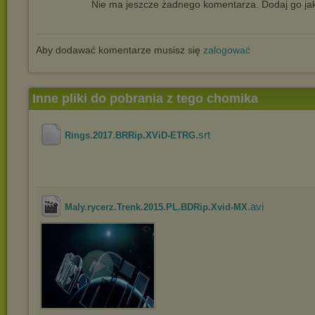
Nie ma jeszcze żadnego komentarza. Dodaj go jak
Aby dodawać komentarze musisz się
zalogować
Inne pliki do pobrania z tego chomika
.srt
Rings.2017.BRRip.XViD-ETRG
.avi
Maly.rycerz.Trenk.2015.PL.BDRip.Xvid-MX