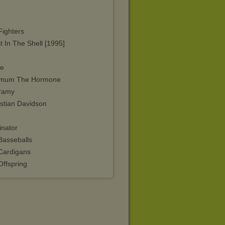
Fighters
 In The Shell [1995]
e
mum The Hormone
ramy
stian Davidson
inator
Basseballs
Cardigans
Offspring