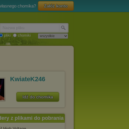
 własnego chomika?
Załóż konto
Nazwa pliku
pliki
chomiki
KwiateK246
Idź do chomika
dery z plikami do pobrania
] High Voltage