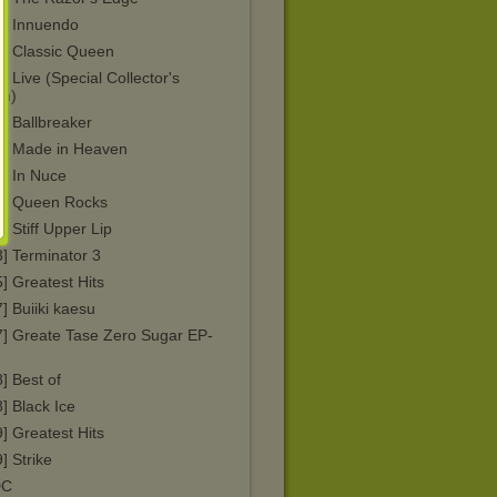
1] Innuendo
2] Classic Queen
] Live (Special Collector's
on)
] Ballbreaker
5] Made in Heaven
6] In Nuce
7] Queen Rocks
] Stiff Upper Lip
] Terminator 3
] Greatest Hits
] Buiiki kaesu
7] Greate Tase Zero Sugar EP-
] Best of
] Black Ice
] Greatest Hits
] Strike
DC