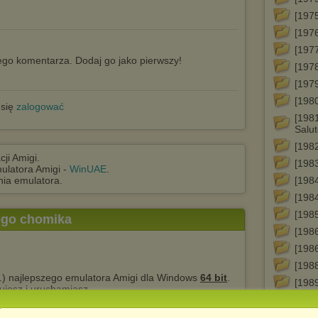
[1975
[197
[197
go komentarza. Dodaj go jako pierwszy!
[197
[1979
[1980
 się
zalogować
[198
Salu
[198
ji Amigi.
[1983
ulatora Amigi -
WinUAE
.
ia emulatora.
[1984
[198
[1985
tego chomika
[1986
[198
[198
.) najlepszego emulatora Amigi dla Windows
64 bit
.
[198
jesz i uruchamiasz.
[198
[199