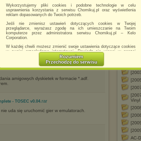
Wykorzystujemy pliki cookies i podobne technologie w celu
[199
usprawnienia korzystania z serwisu Chomikuj.pl oraz wyświetlenia
.) najlepszego emulatora Amigi dla Windows.
[199
reklam dopasowanych do Twoich potrzeb.
[1992
Jeśli nie zmienisz ustawień dotyczących cookies w Twojej
Editi
przeglądarce, wyrażasz zgodę na ich umieszczanie na Twoim
komputerze przez administratora serwisu Chomikuj.pl – Kelo
[1995
Corporation.
[199
AE. Plik należy rozpakować w katalogu z
W każdej chwili możesz zmienić swoje ustawienia dotyczące cookies
[199
u ustawić odpowiedni język.
w swojej przeglądarce internetowej. Dowiedz się więcej w naszej
Polityce Prywatności -
http://chomikuj.pl/PolitykaPrywatnosci.aspx
.
Rozumiem
[199
Przechodzę do serwisu
Jednocześnie informujemy że zmiana ustawień przeglądarki może
[2000
spowodować ograniczenie korzystania ze strony Chomikuj.pl.
[2003
dania amigowych dyskietek w formacie *.adf.
W przypadku braku twojej zgody na akceptację cookies niestety
[2005
prosimy o opuszczenie serwisu chomikuj.pl.
erem.
[2007
Wykorzystanie plików cookies
przez
Zaufanych Partnerów
[200
(dostosowanie reklam do Twoich potrzeb, analiza skuteczności działań
Vinyl
.rar
mplete - TOSEC v0.04
marketingowych).
[2008
Wyrażenie sprzeciwu spowoduje, że wyświetlana Ci reklama nie
nie uda się uruchomić gier w emulatorach.
będzie dopasowana do Twoich preferencji, a będzie to reklama
[2008
wyświetlona przypadkowo.
[2009
Istnieje możliwość zmiany ustawień przeglądarki internetowej w
[2009
sposób uniemożliwiający przechowywanie plików cookies na
urządzeniu końcowym. Można również usunąć pliki cookies,
AC-