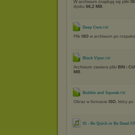
W archiwum znajdują się pliki
I
dysku
66,2 MB
.
.rar
Deep Core
Plik
ISO
w archiwum po rozpako
.rar
Black Viper
Archiwum zawiera pliki
BIN
i
CU
MB
.
.rar
Bubble and Squeak
Obraz w formacie
ISO
, który p
.M
01 - Be Quick or Be Dead