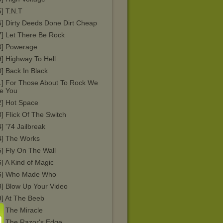
] T.N.T
6] Dirty Deeds Done Dirt Cheap
7] Let There Be Rock
8] Powerage
] Highway To Hell
] Back In Black
1] For Those About To Rock We
te You
2] Hot Space
] Flick Of The Switch
] '74 Jailbreak
4] The Works
] Fly On The Wall
] A Kind of Magic
6] Who Made Who
8] Blow Up Your Video
9] At The Beeb
9] The Miracle
0] The Razor's Edge