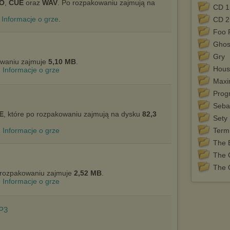
SO
,
CUE
dokonując odpowiednich zmian w ustawieniach przeglądarki
oraz
WAV
. Po rozpakowaniu zajmują na
CD 1
internetowej.
Informacje o grze
.
CD 2
Pełną informację na ten temat znajdziesz pod adresem
Foo 
http://chomikuj.pl/PolitykaPrywatnosci.aspx
.
Ghost
Gry
waniu zajmuje
5,10 MB
.
Hous
Informacje o grze
Maxi
Prog
Seba
E
, które po rozpakowaniu zajmują na dysku
82,3
Sety
Informacje o grze
Term
The 
The 
The 
o rozpakowaniu zajmuje
2,52 MB
.
Informacje o grze
P3