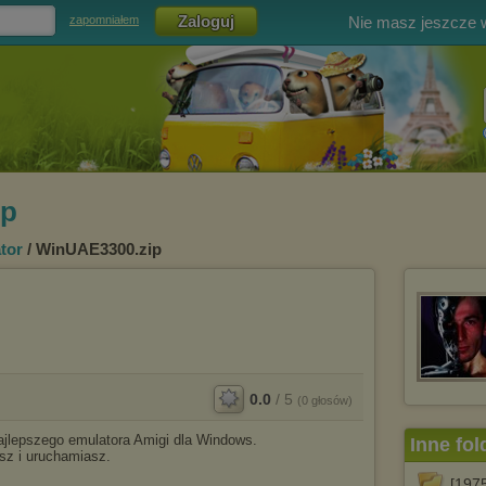
Nie masz jeszcze
zapomniałem
ip
tor
/ WinUAE3300.zip
0.0
/
5
(
0
głosów)
najlepszego emulatora Amigi dla Windows.
Inne fol
sz i uruchamiasz.
[1975