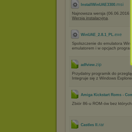
.msi
InstallWinUAE3300
Najnowsza wersja (06.06.2016 r
Wersja instalacyjna
.
.exe
WinUAE_2.8.1_PL
Spolszczenie do emulatora WinU
emulatorem i w opcjach program
.zip
adfview
Przydatny programik do przeglą
Integruje się z Windows Explor
Amiga Kickstart Roms - Co
Zbiór 86-u ROM-ów bez których 
.rar
Castles II