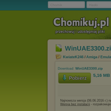
Chomik
Hasło
WinUAE3300.z
KwiateK246
/
Amiga
/
Emula
Download:
WinUAE3300.zip
5,16 MB
Pobierz
Najnowsza wersja (06.06.2016 r.) 
Wersja bez instalacji
- rozpakowuje