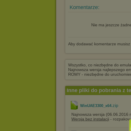
Komentarze:
Nie ma jeszcze żadne
Aby dodawać komentarze musisz
Wszystko, co niezbędne do emulac
Najnowsza wersja najlepszego em
ROMY - niezbędne do uruchomien
Inne pliki do pobrania z 
.zip
WinUAE3300_x64
Najnowsza wersja (06.06.2016 r
Wersja bez instalacji
- rozpakowu