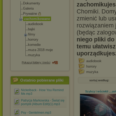
zachomikujes
Dokumenty
Galeria
Chomiki. Domyś
Prywatne
zmienić lub us
zachomikowane
audiobook
rozwiązaniem j
bajki
(będąc zalogo
filmy
niego pliki d
horrory
komedie
temu ułatwisz
muza 2018 moje
uporządkujesz
muzyka
audiobook
Pokazuj foldery i treści
horrory
muzyka
Ostatnio pobierane pliki
sortuj według:
Nickelback - How You Remind
Szybcy i wściekli ...
.avi
Me.mp3
Patrycja Markowska - Świat się
pomylił (Album Edit)(1).mp3
Psy - Gentelmen.mp3