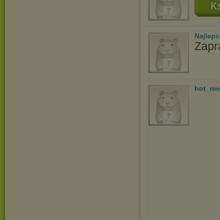
Najlep
Zapr
hot_ree