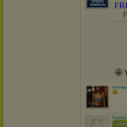
FR
F
🤩 
alemag
Ksiazki