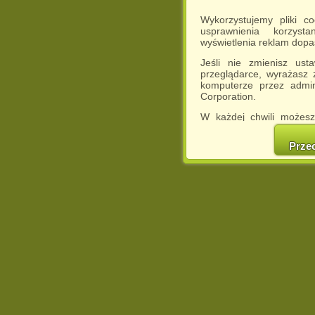
Wykorzystujemy pliki c
usprawnienia korzyst
wyświetlenia reklam dop
Jeśli nie zmienisz ust
przeglądarce, wyrażasz
komputerze przez admin
Corporation.
W każdej chwili możesz
cookies w swojej przeglą
w naszej Pol
Prze
http://chomikuj.pl/Polity
Jednocześnie informuje
może spowodować ogr
Chomikuj.pl.
W przypadku braku twojej
prosimy o opuszczenie se
Wykorzystanie plików c
(dostosowanie reklam do
działań marketingowych).
Wyrażenie sprzeciwu spo
będzie dopasowana do Tw
wyświetlona przypadkowo