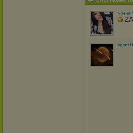
Chomikowe r
Noemi.
ZA
agent1