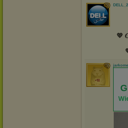
DELL_2
💖 𝑮

jarkom
G
Wie