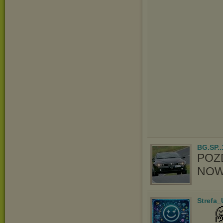
BG.SP..
POZ
NOW
Strefa
