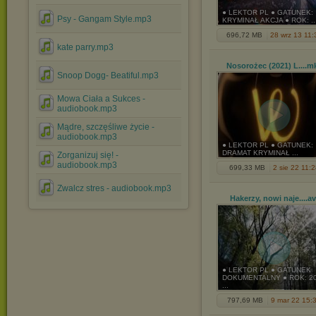
● LEKTOR PL ● GATUNEK:
Psy - Gangam Style.mp3
KRYMINAŁ AKCJA ● ROK: ..
696,72 MB
28 wrz 13 11:
kate parry.mp3
Nosorożec (2021) L...
.m
Snoop Dogg- Beatiful.mp3
Mowa Ciała a Sukces -
audiobook.mp3
Mądre, szczęśliwe życie -
audiobook.mp3
● LEKTOR PL ● GATUNEK:
DRAMAT KRYMINAŁ ...
Zorganizuj się! -
audiobook.mp3
699,33 MB
2 sie 22 11:2
Zwalcz stres - audiobook.mp3
Hakerzy, nowi naje...
.av
● LEKTOR PL ● GATUNEK
DOKUMENTALNY ● ROK: 2
...
797,69 MB
9 mar 22 15: