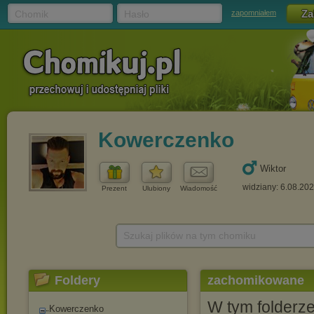
Chomik
Hasło
zapomniałem
Kowerczenko
Wiktor
widziany: 6.08.20
Prezent
Ulubiony
Wiadomość
Szukaj plików na tym chomiku
Foldery
zachomikowane
W tym folderz
Kowerczenko