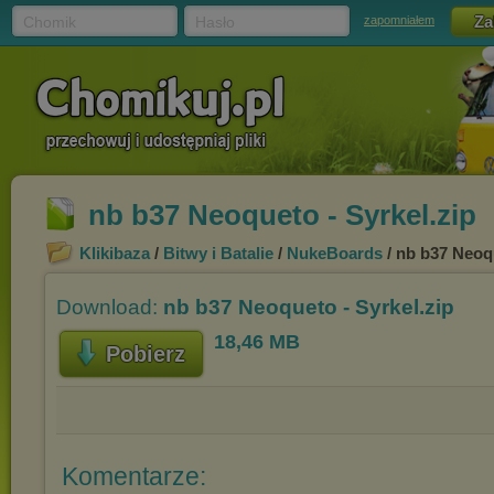
Chomik
Hasło
zapomniałem
nb b37 Neoqueto - Syrkel.zip
Klikibaza
/
Bitwy i Batalie
/
NukeBoards
/ nb b37 Neoqu
Download:
nb b37 Neoqueto - Syrkel.zip
18,46 MB
Pobierz
Komentarze: