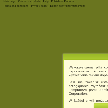
Main page
Contact us
Media
Help
Publishers Platform
Terms and conditions
Privacy policy
Report copyright infringement
Wykorzystujemy pliki c
usprawnienia korzyst
wyświetlenia reklam dop
Jeśli nie zmienisz ust
przeglądarce, wyrażasz
komputerze przez admin
Corporation.
W każdej chwili możesz
cookies w swojej przeglą