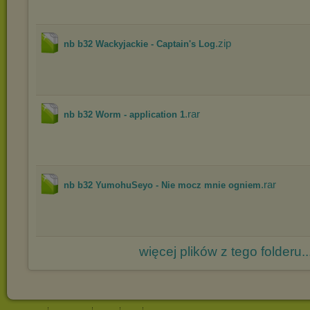
.zip
nb b32 Wackyjackie - Captain's Log
.rar
nb b32 Worm - application 1
.rar
nb b32 YumohuSeyo - Nie mocz mnie ogniem
więcej plików z tego folderu..