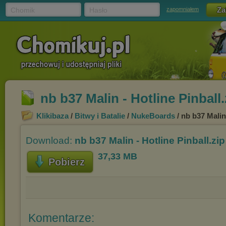
Chomik
Hasło
zapomniałem
nb b37 Malin - Hotline Pinball.
Klikibaza
/
Bitwy i Batalie
/
NukeBoards
/ nb b37 Malin 
Download:
nb b37 Malin - Hotline Pinball.zip
37,33 MB
Pobierz
Komentarze: