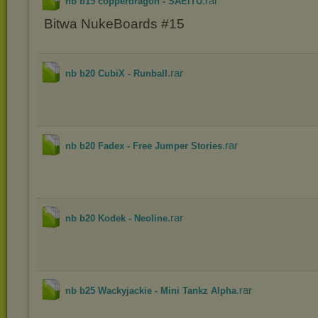
.rar
nb b15 copperdragon - SAEITU
Bitwa NukeBoards #15
.rar
nb b20 CubiX - Runball
.rar
nb b20 Fadex - Free Jumper Stories
.rar
nb b20 Kodek - Neoline
.rar
nb b25 Wackyjackie - Mini Tankz Alpha