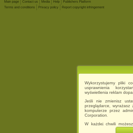
Main page
Contact us
Media
Help
Publishers Platform
Terms and conditions
Privacy policy
Report copyright infringement
Wykorzystujemy pliki c
usprawnienia korzyst
wyświetlenia reklam dop
Jeśli nie zmienisz ust
przeglądarce, wyrażasz
komputerze przez admin
Corporation.
W każdej chwili możesz
cookies w swojej przeglą