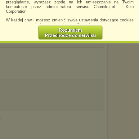
Ślim
przeglądarce, wyrażasz zgodę na ich umieszczanie na Twoim
komputerze przez administratora serwisu Chomikuj.pl – Kelo
Wojn
Corporation.
Zagr
W każdej chwili możesz zmienić swoje ustawienia dotyczące cookies
.rar
G
w swojej przeglądarce internetowej. Dowiedz się więcej w naszej
Polityce Prywatności -
http://chomikuj.pl/PolitykaPrywatnosci.aspx
.
Rozumiem
Przechodzę do serwisu
Jednocześnie informujemy że zmiana ustawień przeglądarki może
spowodować ograniczenie korzystania ze strony Chomikuj.pl.
W przypadku braku twojej zgody na akceptację cookies niestety
prosimy o opuszczenie serwisu chomikuj.pl.
Wykorzystanie plików cookies
przez
Zaufanych Partnerów
(dostosowanie reklam do Twoich potrzeb, analiza skuteczności działań
marketingowych).
Wyrażenie sprzeciwu spowoduje, że wyświetlana Ci reklama nie
będzie dopasowana do Twoich preferencji, a będzie to reklama
wyświetlona przypadkowo.
Istnieje możliwość zmiany ustawień przeglądarki internetowej w
sposób uniemożliwiający przechowywanie plików cookies na
urządzeniu końcowym. Można również usunąć pliki cookies,
dokonując odpowiednich zmian w ustawieniach przeglądarki
r
internetowej.
Pełną informację na ten temat znajdziesz pod adresem
http://chomikuj.pl/PolitykaPrywatnosci.aspx
.