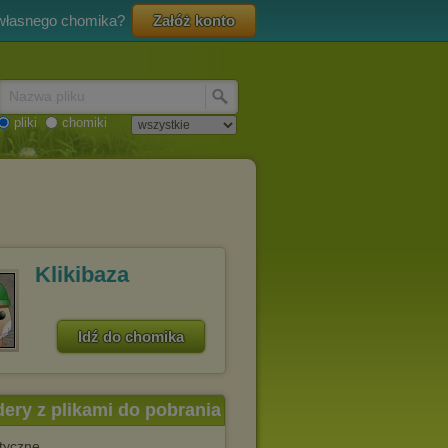
 własnego chomika?
Załóż konto
Nazwa pliku
pliki
chomiki
Klikibaza
Idź do chomika
dery z plikami do pobrania
styczne