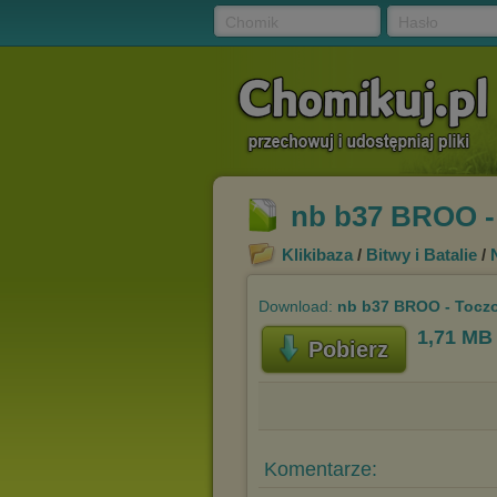
Chomik
Hasło
nb b37 BROO -
Klikibaza
/
Bitwy i Batalie
/
Download:
nb b37 BROO - Toczo
1,71 MB
Pobierz
Komentarze: