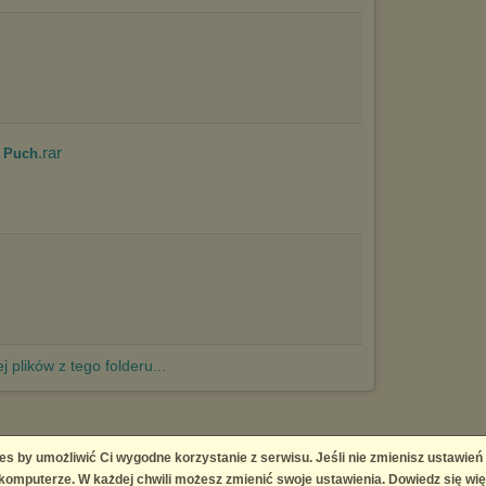
.rar
y Puch
j plików z tego folderu...
es by umożliwić Ci wygodne korzystanie z serwisu. Jeśli nie zmienisz ustawień
 Platform
omputerze. W każdej chwili możesz zmienić swoje ustawienia. Dowiedz się wię
right infringement