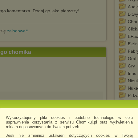
Audi
go komentarza. Dodaj go jako pierwszy!
Bitwy
CFac
Clic
 się
zalogować
EFac
E-zin
Fabr
tego chomika
Grafi
Gry
Inne
Nieu
Nuke
Pidż
Polsk
Porad
Wykorzystujemy pliki cookies i podobne technologie w celu
Potyc
usprawnienia korzystania z serwisu Chomikuj.pl oraz wyświetlenia
Prog
reklam dopasowanych do Twoich potrzeb.
.rar
truza
Silnik
Jeśli nie zmienisz ustawień dotyczących cookies w Twojej