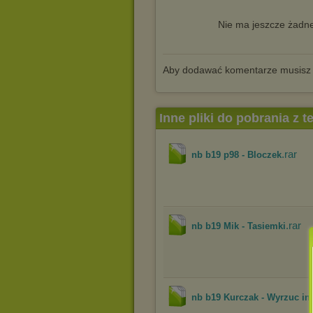
Nie ma jeszcze żadne
Aby dodawać komentarze musisz
Inne pliki do pobrania z 
.rar
nb b19 p98 - Bloczek
.rar
nb b19 Mik - Tasiemki
nb b19 Kurczak - Wyrzuc in