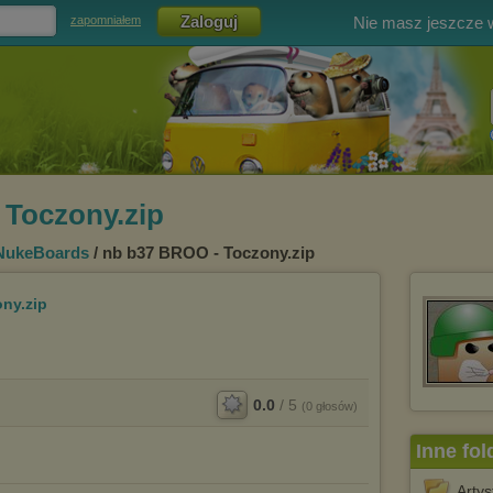
Nie masz jeszcze
zapomniałem
 Toczony.zip
NukeBoards
/ nb b37 BROO - Toczony.zip
ny.zip
0.0
/
5
(
0
głosów)
Inne fol
Arty