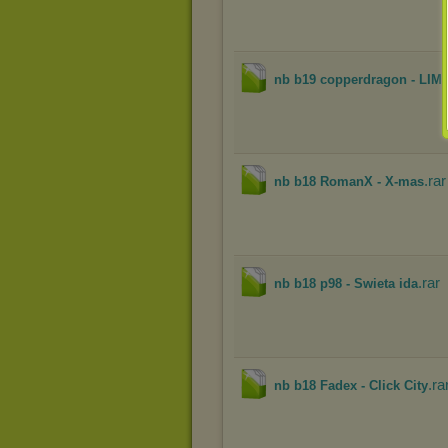
nb b19 copperdragon - LIM
.rar
nb b18 RomanX - X-mas
.rar
nb b18 p98 - Swieta ida
.ra
nb b18 Fadex - Click City