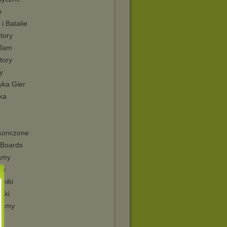
o
 i Batalie
tory
kJam
tory
y
yka Gier
ka
konczone
Boards
amy
ie
niki
zki
ramy
i