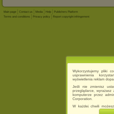
Main page
Contact us
Media
Help
Publishers Platform
Terms and conditions
Privacy policy
Report copyright infringement
Wykorzystujemy pliki c
usprawnienia korzyst
wyświetlenia reklam dop
Jeśli nie zmienisz ust
przeglądarce, wyrażasz
komputerze przez admin
Corporation.
W każdej chwili możesz
cookies w swojej przeglą