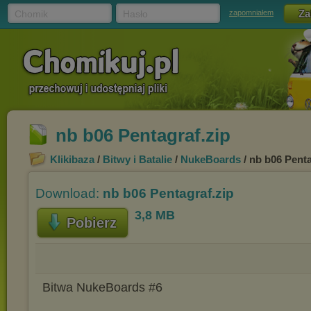
Chomik
Hasło
zapomniałem
nb b06 Pentagraf.zip
Klikibaza
/
Bitwy i Batalie
/
NukeBoards
/ nb b06 Penta
Download:
nb b06 Pentagraf.zip
3,8 MB
Pobierz
Bitwa NukeBoards #6