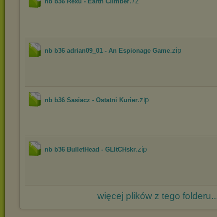
.7z
nb b36 Rexu - Earth Climber
.zip
nb b36 adrian09_01 - An Espionage Game
.zip
nb b36 Sasiacz - Ostatni Kurier
.zip
nb b36 BulletHead - GLItCHskr
więcej plików z tego folderu..