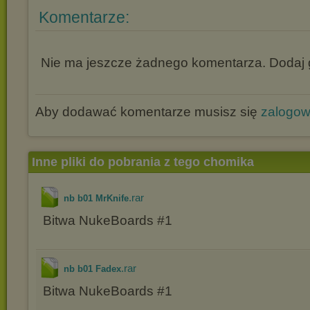
Komentarze:
Nie ma jeszcze żadnego komentarza. Dodaj g
Aby dodawać komentarze musisz się
zalogo
Inne pliki do pobrania z tego chomika
.rar
nb b01 MrKnife
Bitwa NukeBoards #1
.rar
nb b01 Fadex
Bitwa NukeBoards #1