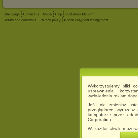
Main page
Contact us
Media
Help
Publishers Platform
Terms and conditions
Privacy policy
Report copyright infringement
Wykorzystujemy pliki c
usprawnienia korzyst
wyświetlenia reklam dop
Jeśli nie zmienisz ust
przeglądarce, wyrażasz
komputerze przez admin
Corporation.
W każdej chwili możesz
cookies w swojej przeglą