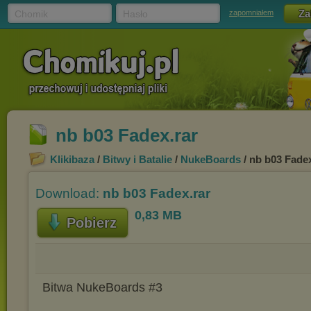
Chomik
Hasło
zapomniałem
nb b03 Fadex.rar
Klikibaza
/
Bitwy i Batalie
/
NukeBoards
/ nb b03 Fadex
Download:
nb b03 Fadex.rar
0,83 MB
Pobierz
Bitwa NukeBoards #3