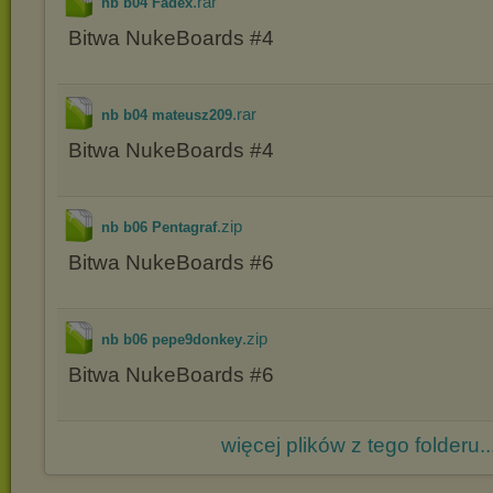
.rar
nb b04 Fadex
Bitwa NukeBoards #4
.rar
nb b04 mateusz209
Bitwa NukeBoards #4
.zip
nb b06 Pentagraf
Bitwa NukeBoards #6
.zip
nb b06 pepe9donkey
Bitwa NukeBoards #6
więcej plików z tego folderu..