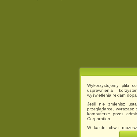
Wykorzystujemy pliki c
usprawnienia korzyst
wyświetlenia reklam dop
Jeśli nie zmienisz ust
przeglądarce, wyrażasz
komputerze przez admin
Corporation.
W każdej chwili możesz
cookies w swojej przeglą