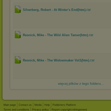
.rar
Silverberg, Robert - At Winter's End(htm)
.rar
Resnick, Mike - The Wild Alien Tamer(htm)
.rar
Resnick, Mike - The Widowmaker Vol1(htm)
więcej plików z tego folderu...
Main page
Contact us
Media
Help
Publishers Platform
Terms and conditions
Privacy policy
Report copyright infringement