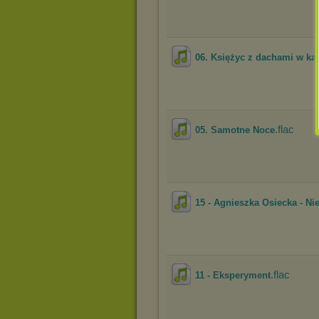
06. Księżyc z dachami w kar
.flac
05. Samotne Noce
15 - Agnieszka Osiecka - Nie
.flac
11 - Eksperyment