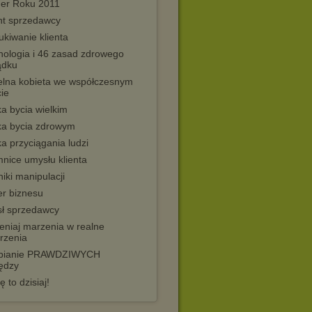
ner Roku 2011
nt sprzedawcy
kiwanie klienta
hologia i 46 zasad zdrowego
ądku
elna kobieta we współczesnym
ie
a bycia wielkim
ka bycia zdrowym
a przyciągania ludzi
nice umysłu klienta
iki manipulacji
er biznesu
ł sprzedawcy
eniaj marzenia w realne
rzenia
bianie PRAWDZIWYCH
iędzy
ę to dzisiaj!