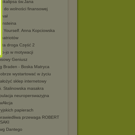
pokalipsa św.Jana
ki do wolności finansowej
rwał
Einsteina
h Yourself. Anna Kopciowska
 patriotów
rta droga Część 2
 jo-jo w motywacji
nsowy Geniusz
g Braden - Boska Matryca
dobrze wystartować w życiu
ałożyć sklep internetowy
ń. Stalinowska masakra
pulacja neuroperswazyjna
wAkcja
yjskich papierach
prawiedliwa przewaga ROBERT
SAKI
wg Dantego