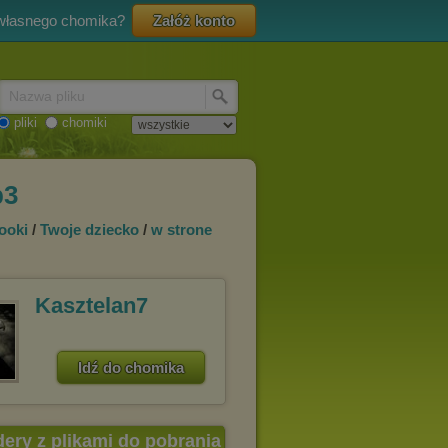
 własnego chomika?
Załóż konto
Nazwa pliku
pliki
chomiki
p3
ooki
/
Twoje dziecko
/
w strone
Kasztelan7
Idź do chomika
dery z plikami do pobrania