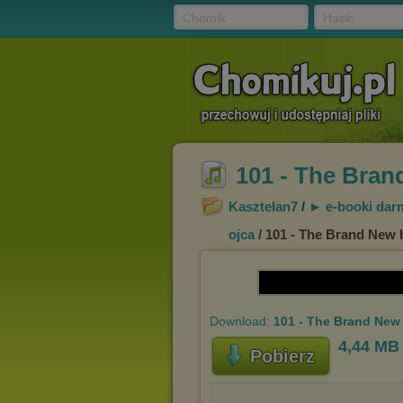
Chomik
Hasło
101 - The Bran
Kasztelan7
/
► e-booki dar
ojca
/ 101 - The Brand New 
Download:
101 - The Brand New
4,44 MB
Pobierz