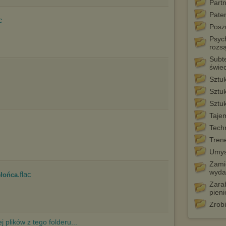
Part
Pełną informację na ten temat znajdziesz pod adresem
Pate
http://chomikuj.pl/PolitykaPrywatnosci.aspx
.
c
Poszu
Psyc
rozs
Subt
świec
Sztuk
Sztu
Sztuk
Tajem
Techn
Tren
Umys
Zami
wyda
.flac
słońca
Zara
pien
Zrobi
j plików z tego folderu...