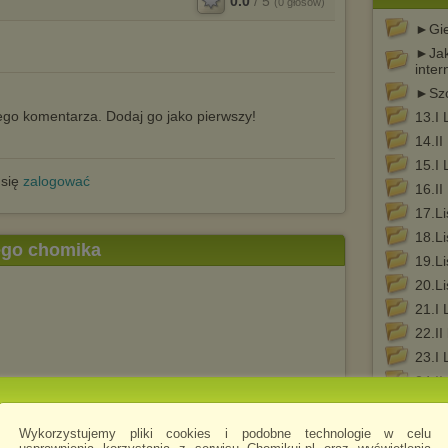
0.0
/
5
(
0
głosów)
►Gie
►Jak
inte
►Szc
go komentarza. Dodaj go jako pierwszy!
13.I 
14.II
15.I 
 się
zalogować
16.II
17.Li
18.Li
tego chomika
19.L
20.Li
21.I 
22.II 
23.I 
24.II
25.II
.flac
bryka snów
26.Li
Wykorzystujemy pliki cookies i podobne technologie w celu