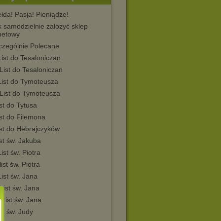
łda! Pasja! Pieniądze!
 samodzielnie założyć sklep
rnetowy
zególnie Polecane
List do Tesaloniczan
 List do Tesaloniczan
List do Tymoteusza
 List do Tymoteusza
st do Tytusa
st do Filemona
ist do Hebrajczyków
st św. Jakuba
List św. Piotra
list św. Piotra
List św. Jana
 List św. Jana
I List św. Jana
st św. Judy