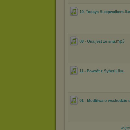
.fla
10. Todays Sleepwalkers
.mp3
08 - Ona jest ze snu
.flac
11 - Powrót z Syberii
01 - Modlitwa o wschodzie 
więce