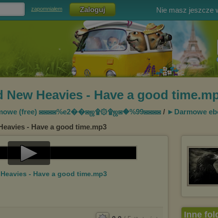
Nie masz jeszcze
zapomniałem
d New Heavies - Have a good time.m
mowe (free) ◙◙◙◙%
e2��◙ஜ۩۞۩ஜ◙�%9
9◙◙◙◙
/
►Darmowe eb
Heavies - Have a good time.mp3
Play
 Heavies - Have a good time.mp3
Video
Inne fol