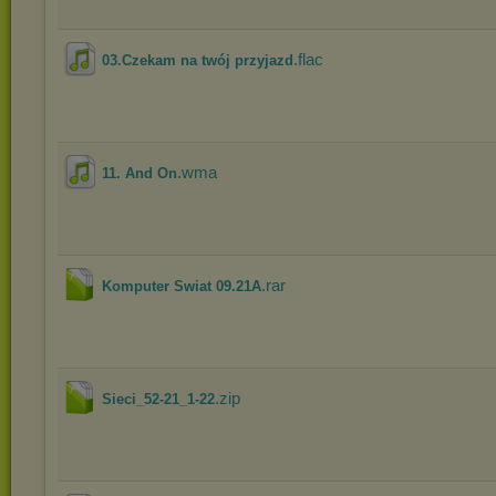
.flac
03.Czekam na twój przyjazd
.wma
11. And On
.rar
Komputer Swiat 09.21A
.zip
Sieci_52-21_1-22