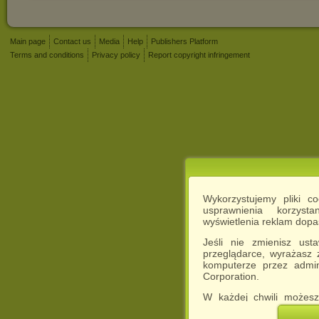
Main page
Contact us
Media
Help
Publishers Platform
Terms and conditions
Privacy policy
Report copyright infringement
Wykorzystujemy pliki c
usprawnienia korzyst
wyświetlenia reklam dop
Jeśli nie zmienisz ust
przeglądarce, wyrażasz
komputerze przez admin
Corporation.
W każdej chwili możesz
cookies w swojej przeglą