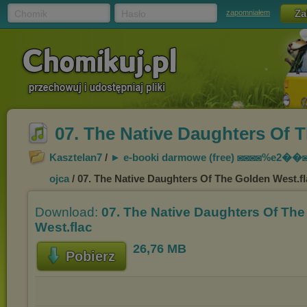
Chomik
Hasło
zapomniałem
07. The Native Daughters Of 
Kasztelan7
/
► e-booki darmowe (free) ◙◙◙◙%
e2��
ojca
/ 07. The Native Daughters Of The Golden West.fl
Download:
07. The Native Daughters Of Th
West.flac
26,76 MB
Pobierz