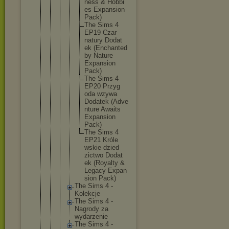
ness & Hobbi
es Expan
sion
Pack)
The Sims 4
EP19 Czar
natur
y Dodat
ek (Ench
anted
by Natur
e
Expan
sion
Pack)
The Sims 4
EP20 Przyg
oda wzywa
Dodat
ek (Adve
nture Await
s
Expan
sion
Pack)
The Sims 4
EP21 Króle
wskie dzied
zictw
o Dodat
ek (Roya
lty &
Legac
y Expan
sion Pack)
The Sims 4 -
Kolekcje
The Sims 4 -
Nagrody za
wydarzen
ie
The Sims 4 -