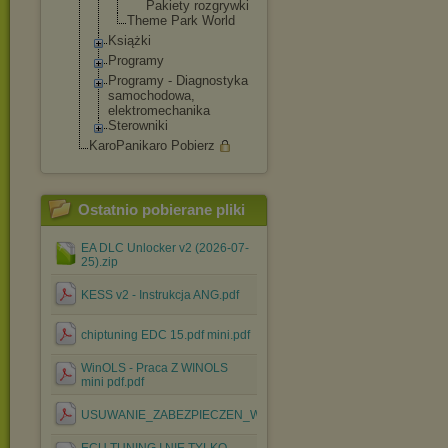
Pakiety rozgrywk
i
Theme Park World
Książki
Programy
Programy - Diagnostyka
samochodowa,
elektromechani
ka
Sterowniki
KaroPanikaro Pobierz
Ostatnio pobierane pliki
EA DLC Unlocker v2 (2026-07-
25).zip
KESS v2 - Instrukcja ANG.pdf
chiptuning EDC 15.pdf mini.pdf
WinOLS - Praca Z WINOLS
mini pdf.pdf
USUWANIE_ZABEZPIECZEN_WSADOW.pdf