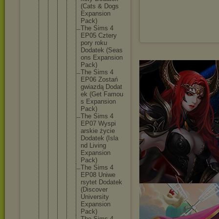
(Cats & Dogs
Expan
sion
Pack)
The Sims 4
EP05 Czter
y
pory roku
Dodat
ek (Seas
ons Expan
sion
Pack)
The Sims 4
EP06 Zosta
ń
gwiaz
dą Dodat
ek (Get Famou
s Expan
sion
Pack)
The Sims 4
EP07 Wyspi
arski
e życie
Dodat
ek (Isla
nd Livin
g
Expan
sion
Pack)
The Sims 4
EP08 Uniwe
rsyte
t Dodat
ek
(Disc
over
Unive
rsity
Expan
sion
Pack)
The Sims 4