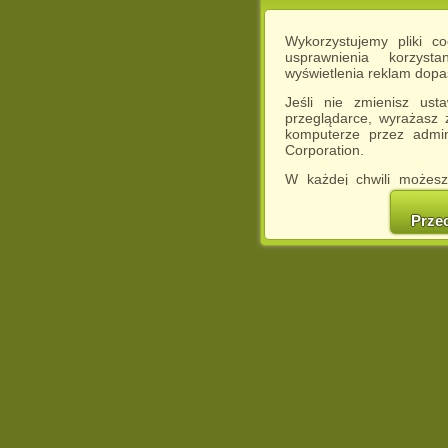
Wykorzystujemy pliki c
usprawnienia korzyst
wyświetlenia reklam dop
Jeśli nie zmienisz ust
przeglądarce, wyrażasz
komputerze przez admin
Corporation.
W każdej chwili możesz
cookies w swojej przeglą
w naszej Pol
Prze
http://chomikuj.pl/Polity
Jednocześnie informuje
może spowodować ogr
Chomikuj.pl.
W przypadku braku twojej
prosimy o opuszczenie se
Wykorzystanie plików c
(dostosowanie reklam do
działań marketingowych).
Wyrażenie sprzeciwu spo
będzie dopasowana do Tw