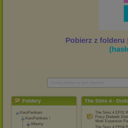
Szukaj plików na tym chomiku
Foldery
The Sims 4 - Doda
KaroPanikaro
The Sims 4 EP01 W
Pracy Dodatek (Get
KaroPanikaro
Work Expansion Pa
Albumy
The Sims 4 EP04 P