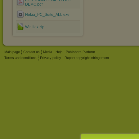
ECU TUNING I NIE TYLKO -
DEMO.pdf
Nokia_PC_Suite_ALL.exe
WinHex.zip
Main page
Contact us
Media
Help
Publishers Platform
Terms and conditions
Privacy policy
Report copyright infringement