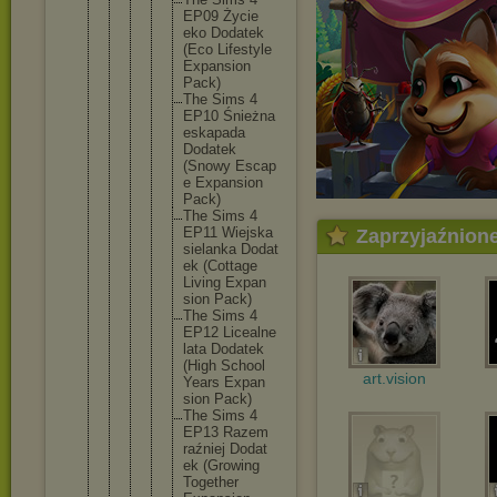
EP09 Życie
eko Dodat
ek
(Eco Lifes
tyle
Expan
sion
Pack)
The Sims 4
EP10 Śnież
na
eskap
ada
Dodat
ek
(Snow
y Escap
e Expan
sion
Pack)
The Sims 4
EP11 Wiejs
ka
Zaprzyjaźnion
siela
nka Dodat
ek (Cott
age
Livin
g Expan
sion Pack)
The Sims 4
EP12 Licea
lne
lata Dodat
ek
(High Schoo
l
art.vision
Years Expan
sion Pack)
The Sims 4
EP13 Razem
raźni
ej Dodat
ek (Grow
ing
Toget
her