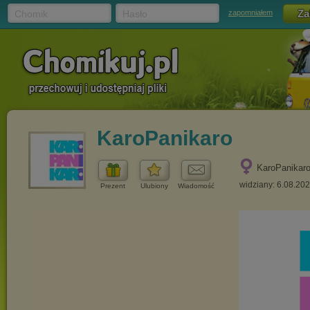
Chomik
Hasło
zapomniałem
KaroPanikaro
KaroPanikar
widziany: 6.08.20
Prezent
Ulubiony
Wiadomość