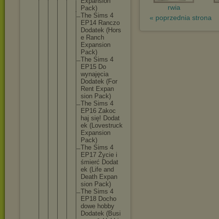
Expan
sion
rwia
Pack)
The Sims 4
« poprzednia strona
EP14 Rancz
o
Dodat
ek (Hors
e Ranch
Expan
sion
Pack)
The Sims 4
EP15 Do
wynaj
ęcia
Dodat
ek (For
Rent Expan
sion Pack)
The Sims 4
EP16 Zakoc
haj się! Dodat
ek (Love
struc
k
Expan
sion
Pack)
The Sims 4
EP17 Życie i
śmier
ć Dodat
ek (Life and
Death Expan
sion Pack)
The Sims 4
EP18 Docho
dowe hobby
Dodat
ek (Busi