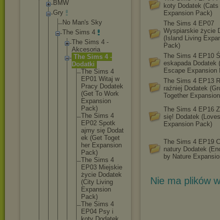
BMW
koty Dodatek (Cats
Gry
Expansion Pack)
No Man's Sky
The Sims 4 EP07
Wyspiarskie życie 
The Sims 4
(Island Living Expa
The Sims 4 -
Pack)
Akcesori
a
The Sims 4 EP10 Ś
The Sims 4 -
eskapada Dodatek 
Dodatki
Escape Expansion 
The Sims 4
EP01 Witaj w
The Sims 4 EP13 
Pracy Dodat
ek
raźniej Dodatek (Gr
(Get To Work
Together Expansion
Expan
sion
Pack)
The Sims 4 EP16 Z
The Sims 4
się! Dodatek (Loves
EP02 Spotk
Expansion Pack)
ajmy się Dodat
ek (Get Toget
The Sims 4 EP19 C
her Expan
sion
natury Dodatek (En
Pack)
by Nature Expansio
The Sims 4
EP03 Miejs
kie
życie Dodat
ek
Nie ma plików w
(City Livin
g
Expan
sion
Pack)
The Sims 4
EP04 Psy i
koty Dodat
ek