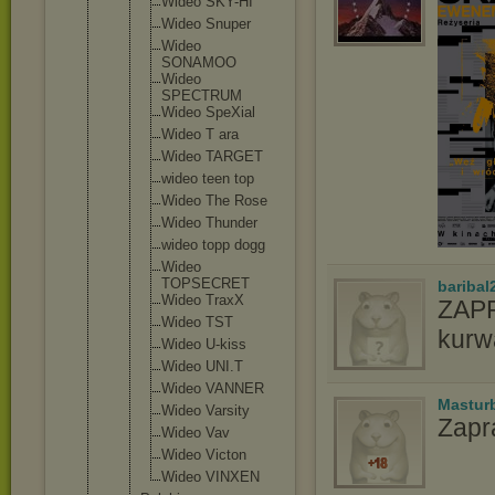
Wideo SKY-HI
Wideo Snuper
Wideo
SONAMOO
Wideo
SPECTRUM
Wideo SpeXial
Wideo T ara
Wideo TARGET
wideo teen top
Wideo The Rose
Wideo Thunder
wideo topp dogg
Wideo
TOPSECRE
T
baribal
Wideo TraxX
ZAPR
Wideo TST
kurw
Wideo U-kiss
Wideo UNI.T
Wideo VANNER
Mastur
Wideo Varsity
Zapr
Wideo Vav
Wideo Victon
Wideo VINXEN