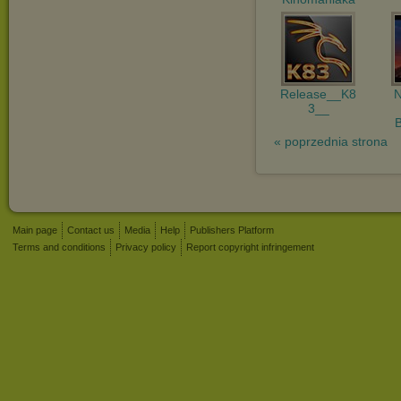
Release__K8
3__
« poprzednia strona
Main page
Contact us
Media
Help
Publishers Platform
Terms and conditions
Privacy policy
Report copyright infringement