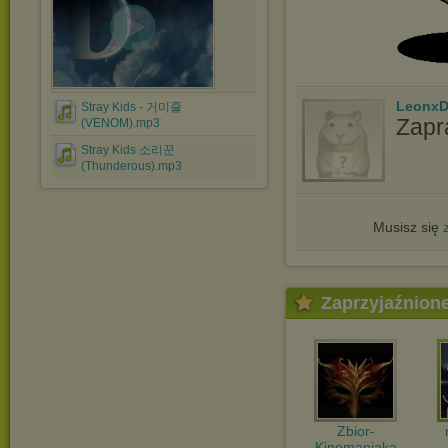
LeonxD
Stray Kids - 거미줄
Zapr
(VENOM).mp3
Stray Kids 소리꾼
(Thunderous).mp3
Musisz się
Zaprzyjaźnion
Zbior-
Kinomaniaka