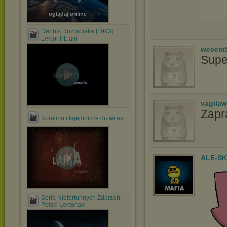
oglądaj online
Dennis Rozrabiaka [1993]
Lektor PL.avi
wecem
Supe
vagila
Zapr
Koralina i tajemnicze drzwi.avi
ALE-S
Seria Niefortunnych Zdarzeń -
Polski Lektor.avi