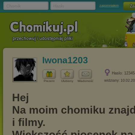
Chomik
Hasło
zapomniałem
Iwona1203
Haslo: 12345
widziany: 10.02.2
Prezent
Ulubiony
Wiadomość