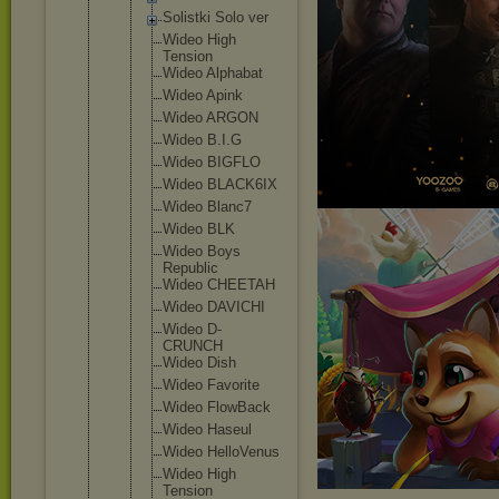
Solistki Solo ver
Wideo High
Tension
Wideo Alphabat
Wideo Apink
Wideo ARGON
Wideo B.I.G
Wideo BIGFLO
Wideo BLACK6IX
Wideo Blanc7
Wideo BLK
Wideo Boys
Republic
Wideo CHEETAH
Wideo DAVICHI
Wideo D-
CRUNCH
Wideo Dish
Wideo Favorite
Wideo FlowBack
Wideo Haseul
Wideo HelloVen
us
Wideo High
Tension