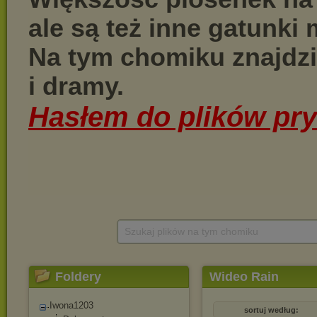
Szukaj plików na tym chomiku
Foldery
Wideo Rain
Iwona1203
sortuj według: