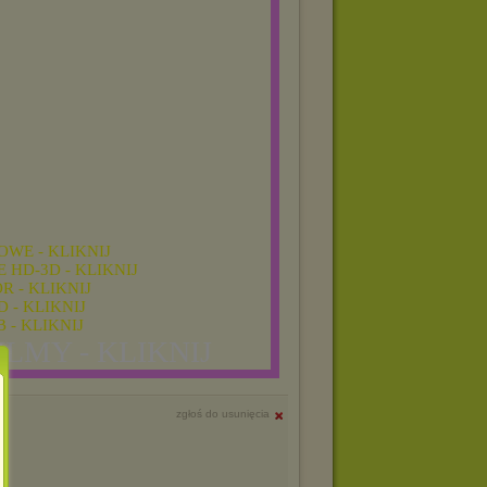
WE - KLIKNIJ
HD-3D - KLIKNIJ
R - KLIKNIJ
D - KLIKNIJ
 - KLIKNIJ
LMY - KLIKNIJ
zgłoś do usunięcia