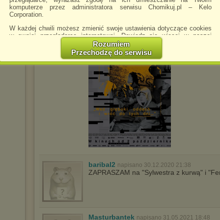
komputerze przez administratora serwisu Chomikuj.pl – Kelo
Corporation.
NAJNOWSZE-FILMY-BAJKI-2022
napisan
W każdej chwili możesz zmienić swoje ustawienia dotyczące cookies
w swojej przeglądarce internetowej. Dowiedz się więcej w naszej
Polityce Prywatności -
http://chomikuj.pl/PolitykaPrywatnosci.aspx
.
Rozumiem
Przechodzę do serwisu
Jednocześnie informujemy że zmiana ustawień przeglądarki może
spowodować ograniczenie korzystania ze strony Chomikuj.pl.
W przypadku braku twojej zgody na akceptację cookies niestety
prosimy o opuszczenie serwisu chomikuj.pl.
Wykorzystanie plików cookies
przez
Zaufanych Partnerów
(dostosowanie reklam do Twoich potrzeb, analiza skuteczności działań
marketingowych).
Wyrażenie sprzeciwu spowoduje, że wyświetlana Ci reklama nie
będzie dopasowana do Twoich preferencji, a będzie to reklama
wyświetlona przypadkowo.
Istnieje możliwość zmiany ustawień przeglądarki internetowej w
sposób uniemożliwiający przechowywanie plików cookies na
baribal2
napisano 30.12.2020 21:38
urządzeniu końcowym. Można również usunąć pliki cookies,
ZAPRASZAM na "Sylwestra z kurwą" i "Fer
dokonując odpowiednich zmian w ustawieniach przeglądarki
internetowej.
Pełną informację na ten temat znajdziesz pod adresem
http://chomikuj.pl/PolitykaPrywatnosci.aspx
.
Masturbantek
napisano 31.05.2021 18:48