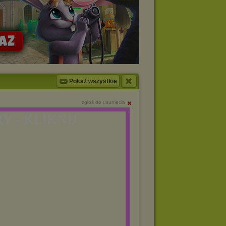
Pokaż wszystkie
zgłoś do usunięcia
Y - KLIKNIJ