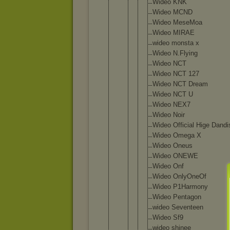
Wideo KNK
Wideo MCND
Wideo MeseM
oa
Wideo MIRAE
wideo monst
a x
Wideo N.Fly
ing
Wideo NCT
Wideo NCT 127
Wideo NCT Dream
Wideo NCT U
Wideo NEX7
Wideo Noir
Wideo Offic
ial Hige Dandi
Wideo Omega X
Wideo Oneus
Wideo ONEWE
Wideo Onf
Wideo OnlyO
neOf
Wideo P1Har
mony
Wideo Penta
gon
wideo Seven
teen
Wideo Sf9
wideo shine
e