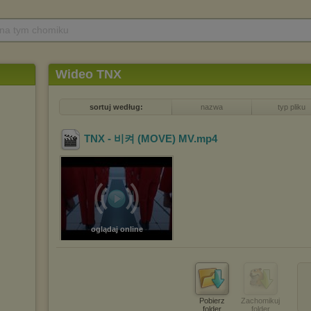
 na tym chomiku
Wideo TNX
sortuj według:
nazwa
typ pliku
TNX - 비켜 (MOVE) MV
.mp4
oglądaj online
Pobierz
Zachomikuj
folder
folder