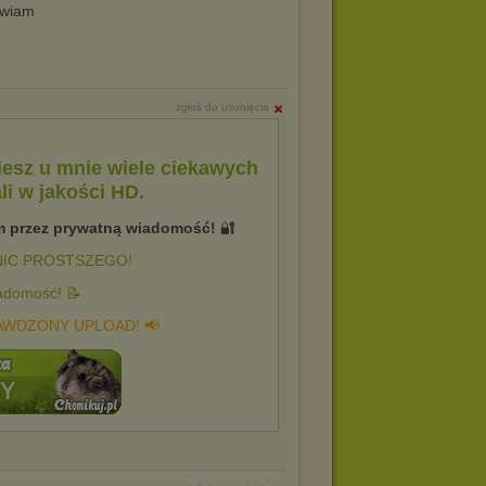
awiam
zgłoś do usunięcia
iesz u mnie wiele ciekawych
li w jakości HD.
m przez prywatną wiadomość!
🔐
? NIC PROSTSZEGO!
adomość! 📝
AWDZONY UPLOAD! 📢