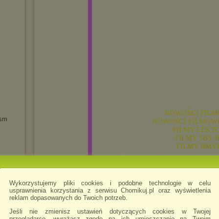
NOWOŚCI FILMO
sm
NOWOŚCI FILMOWE 
FILMY LEKTO
FILMY SBS 3
FILMY RMVB
TYLKO SAME FI
Wykorzystujemy pliki cookies i podobne technologie w celu
Najlepszyy2035
napisano 25.11.2020 00:47
usprawnienia korzystania z serwisu Chomikuj.pl oraz wyświetlenia
Zapraszam
reklam dopasowanych do Twoich potrzeb.
Jeśli nie zmienisz ustawień dotyczących cookies w Twojej
przeglądarce, wyrażasz zgodę na ich umieszczanie na Twoim