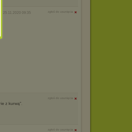
zgłoś do usunięcia
o 25.11.2020 09:35
zgłoś do usunięcia
ie z kurwą".
zgłoś do usunięcia