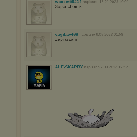
wecem58214
napisano 16.01.2023 10:01
Super chomik
vagilaw468
napisano 9.05.2023 01:58
Zapraszam
ALE-SKARBY
napisano 9.08.2024 12:42