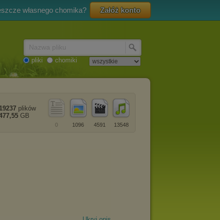
eszcze własnego chomika?
Załóż konto
Nazwa pliku
pliki
chomiki
19237
plików
477,55
GB
0
1096
4591
13548
Ukryj opis