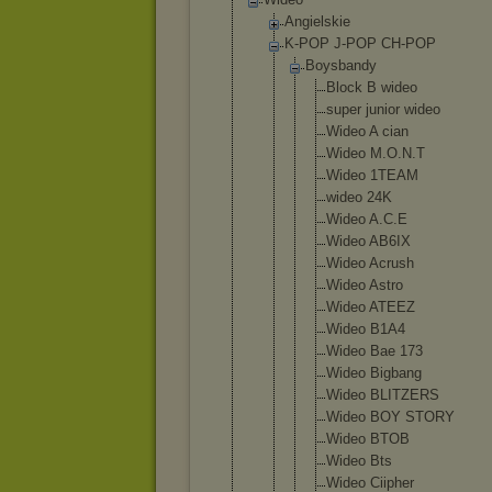
Angielskie
K-POP J-POP CH-POP
Boysband
y
Block B wideo
super junio
r wideo
Wideo A cian
Wideo M.O.N
.T
Wideo 1TEAM
wideo 24K
Wideo A.C.E
Wideo AB6IX
Wideo Acrus
h
Wideo Astro
Wideo ATEEZ
Wideo B1A4
Wideo Bae 173
Wideo Bigba
ng
Wideo BLITZ
ERS
Wideo BOY STORY
Wideo BTOB
Wideo Bts
Wideo Ciiph
er