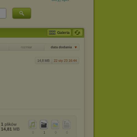
Galeria
rozmiar
data dodania
14,8 MB
22 sty 23 16:44
1
plików
14,81
MB
0
1
0
0