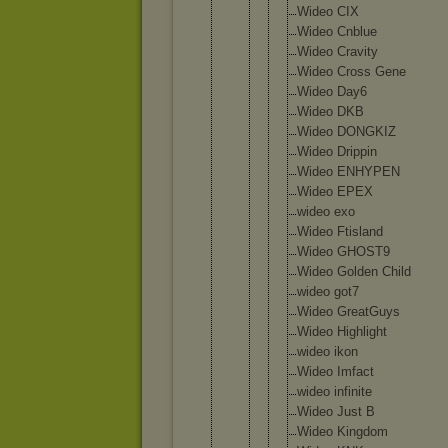
Wideo CIX
Wideo Cnblu
e
Wideo Cravi
ty
Wideo Cross Gene
Wideo Day6
Wideo DKB
Wideo DONGK
IZ
Wideo Dripp
in
Wideo ENHYP
EN
Wideo EPEX
wideo exo
Wideo Ftisl
and
Wideo GHOST
9
Wideo Golde
n Child
wideo got7
Wideo Great
Guys
Wideo Highl
ight
wideo ikon
Wideo Imfac
t
wideo infin
ite
Wideo Just B
Wideo Kingd
om