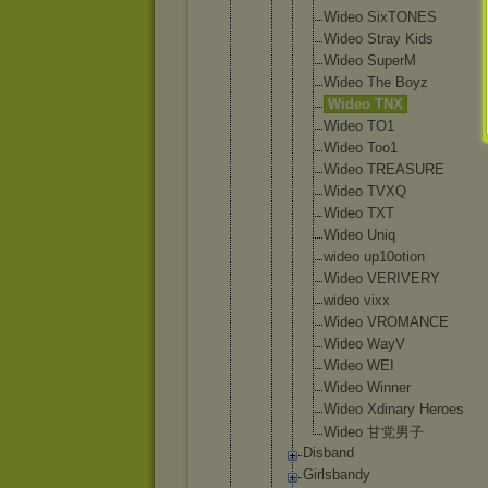
Wideo SixTO
NES
Wideo Stray Kids
Wideo Super
M
Wideo The Boyz
Wideo TNX
Wideo TO1
Wideo Too1
Wideo TREAS
URE
Wideo TVXQ
Wideo TXT
Wideo Uniq
wideo up10o
tion
Wideo VERIV
ERY
wideo vixx
Wideo VROMA
NCE
Wideo WayV
Wideo WEI
Wideo Winne
r
Wideo Xdina
ry Heroe
s
Wideo 甘党男子
Disband
Girlsban
dy