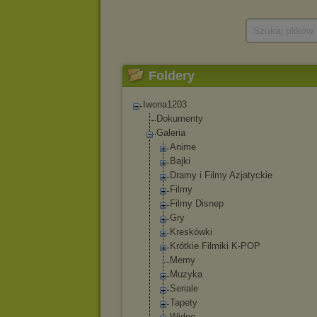
Szukaj plików
Foldery
Iwona1203
Dokumenty
Galeria
Anime
Bajki
Dramy i Filmy Azjatyckie
Filmy
Filmy Disnep
Gry
Kreskówki
Krótkie Filmiki K-POP
Memy
Muzyka
Seriale
Tapety
Wideo