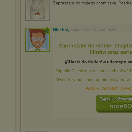
Zapraszam do mojego chomiczka. Pozdr
Niceboy
napisano 21.02.2022 13:25
Zapraszam do siebie! Znajdz
filmów oraz seria
🔐
Hasło do folderów udostępnia
Wpadło Ci coś w oko z moich zbiorów
Wystarczy napisać do mnie prywatną wi
📢100% WŁASNY I SPR