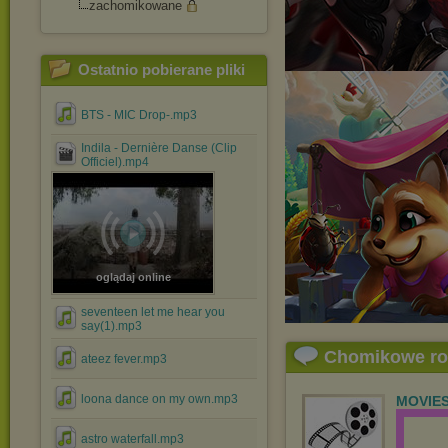
zachomikowane
Ostatnio pobierane pliki
BTS - MIC Drop-.mp3
Indila - Dernière Danse (Clip
Officiel).mp4
oglądaj online
seventeen let me hear you
say(1).mp3
Chomikowe r
ateez fever.mp3
loona dance on my own.mp3
MOVIE
astro waterfall.mp3