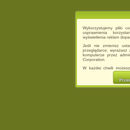
Wykorzystujemy pliki c
usprawnienia korzyst
wyświetlenia reklam dop
Jeśli nie zmienisz ust
przeglądarce, wyrażasz
komputerze przez admin
Corporation.
W każdej chwili możesz
cookies w swojej przeglą
w naszej Pol
Prze
http://chomikuj.pl/Polity
Jednocześnie informuje
może spowodować ogr
Chomikuj.pl.
W przypadku braku twojej
prosimy o opuszczenie se
Wykorzystanie plików c
(dostosowanie reklam do