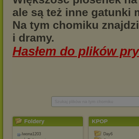
Szukaj plików na tym chomiku
Foldery
KPOP
Iwona1203
Day6