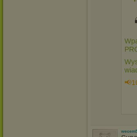
Wpa
PR
Wys
wia
📢1
wecem