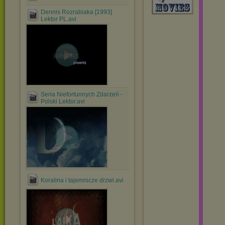
Dennis Rozrabiaka [1993]
Lektor PL.avi
Seria Niefortunnych Zdarzeń -
Polski Lektor.avi
Koralina i tajemnicze drzwi.avi