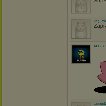
Supe
vagila
Zapr
ALE-S
LeonxD