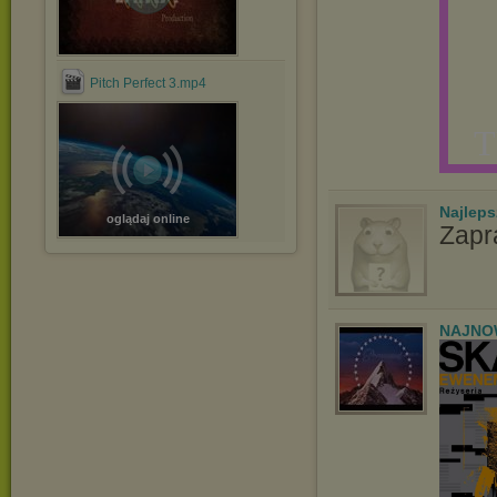
Pitch Perfect 3.mp4
T
Najlep
oglądaj online
Zapr
NAJNOW