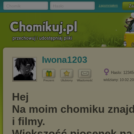
Chomik
Hasło
zapomniałem
Iwona1203
Haslo: 12345
widziany: 10.02.2
Prezent
Ulubiony
Wiadomość