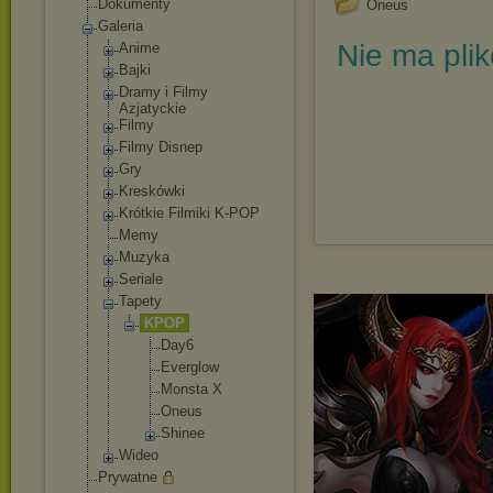
Dokumenty
Oneus
Galeria
Nie ma pli
Anime
Bajki
Dramy i Filmy
Azjatyckie
Filmy
Filmy Disnep
Gry
Kreskówki
Krótkie Filmiki K-POP
Memy
Muzyka
Seriale
Tapety
KPOP
Day6
Everglow
Monsta X
Oneus
Shinee
Wideo
Prywatne