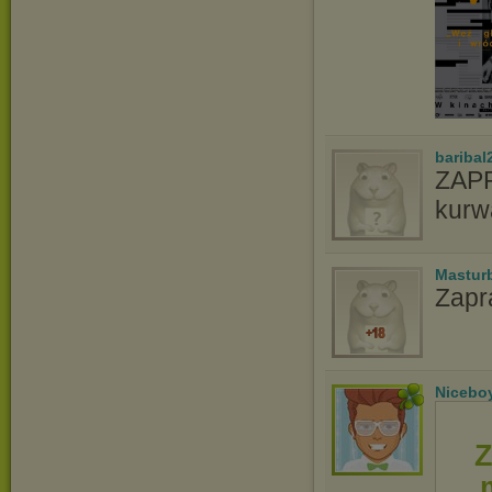
baribal
ZAPR
kurw
Mastur
Zapr
Nicebo
Z