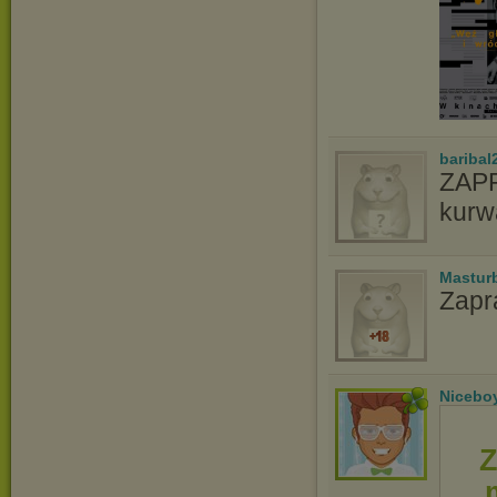
baribal
ZAPR
kurw
Mastur
Zapr
Nicebo
Z