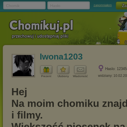
Chomik
Hasło
zapomniałem
Iwona1203
Haslo: 12345
widziany: 10.02.2
Prezent
Ulubiony
Wiadomość