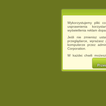
Wykorzystujemy pliki c
usprawnienia korzyst
wyświetlenia reklam dop
Jeśli nie zmienisz ust
przeglądarce, wyrażasz
komputerze przez admin
Corporation.
W każdej chwili możesz
cookies w swojej przeglą
w naszej Pol
Prze
http://chomikuj.pl/Polity
Jednocześnie informuje
może spowodować ogr
Chomikuj.pl.
W przypadku braku twojej
prosimy o opuszczenie se
Wykorzystanie plików c
(dostosowanie reklam do