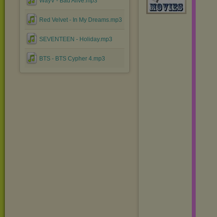
WayV - Bad Alive.mp3
Red Velvet - In My Dreams.mp3
SEVENTEEN - Holiday.mp3
BTS - BTS Cypher 4.mp3