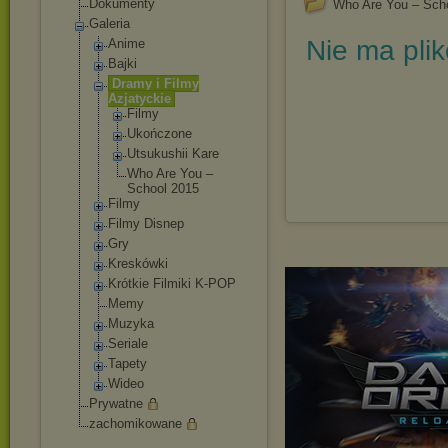
Dokumenty
Who Are You – Sch
Galeria
Nie ma pli
Anime
Bajki
Dramy i Filmy
Azjatyckie
Filmy
Ukończone
Utsukushii Kare
Who Are You –
School 2015
Filmy
Filmy Disnep
Gry
Kreskówki
Krótkie Filmiki K-POP
Memy
Muzyka
Seriale
Tapety
Wideo
Prywatne
zachomikowane