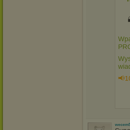
Wpa
PR
Wys
wia
📢1
wecem