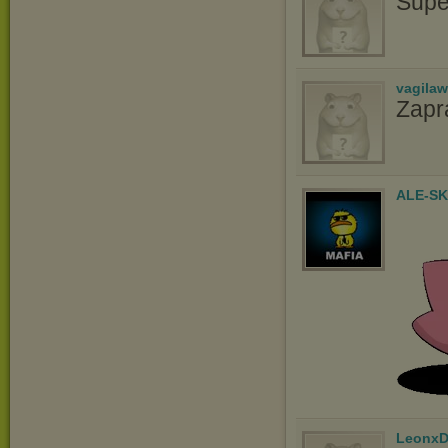
Supe
vagila
Zapr
ALE-S
LeonxD