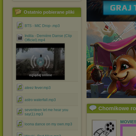
Ostatnio pobierane pliki
BTS - MIC Drop-.mp3
Indila - Dernière Danse (Clip
Officiel).mp4
oglądaj online
ateez fever.mp3
astro waterfall.mp3
Chomikowe r
seventeen let me hear you
say(1).mp3
MOVIE
loona dance on my own.mp3