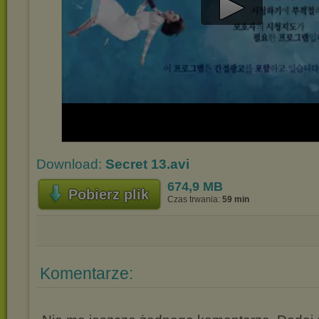
Play
Video
Download:
Secret 13.avi
674,9 MB
Pobierz plik
Czas trwania:
59 min
Komentarze: