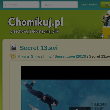
Chomik
Hasło
zapomniałem
Secret 13.avi
Hikaru_Shiro
/
filmy
/
Secret Love (2013)
/ Secret 13.av