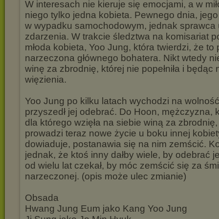
W interesach nie kieruje się emocjami, a w miło
niego tylko jedna kobieta. Pewnego dnia, jeg
w wypadku samochodowym, jednak sprawca u
zdarzenia. W trakcie śledztwa na komisariat pol
młoda kobieta, Yoo Jung, która twierdzi, że to 
narzeczona głównego bohatera. Nikt wtedy nie
winę za zbrodnię, której nie popełniła i będąc 
więzienia.
Yoo Jung po kilku latach wychodzi na wolność,
przyszedł jej odebrać. Do Hoon, mężczyzna, k
dla którego wzięła na siebie winą za zbrodnię, 
prowadzi teraz nowe życie u boku innej kobiet
dowiaduje, postanawia się na nim zemścić. Ko
jednak, że ktoś inny dałby wiele, by odebrać j
od wielu lat czekał, by móc zemścić się za śmi
narzeczonej. (opis może ulec zmianie)
Obsada
Hwang Jung Eum jako Kang Yoo Jung