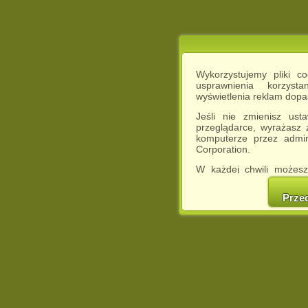
Wykorzystujemy pliki c
usprawnienia korzyst
wyświetlenia reklam dop
Jeśli nie zmienisz ust
przeglądarce, wyrażasz
komputerze przez admin
Corporation.
W każdej chwili możesz
cookies w swojej przeglą
w naszej Pol
Prze
http://chomikuj.pl/Polity
Jednocześnie informuje
może spowodować ogr
Chomikuj.pl.
W przypadku braku twojej
prosimy o opuszczenie se
Wykorzystanie plików c
(dostosowanie reklam do