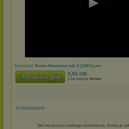
Play
Video
Download:
Rzeka Kłamstwa odc.5 [1987r].avi
0,81 GB
Pobierz plik
Czas trwania:
84 min
Komentarze:
Nie ma jeszcze żadnego komentarza. Dodaj go jak