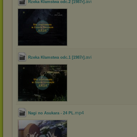
.avi
Rzeka Kłamstwa odc.2 [1987r]
.avi
Rzeka Kłamstwa odc.1 [1987r]
.mp4
Nagi no Asukara - 24 PL