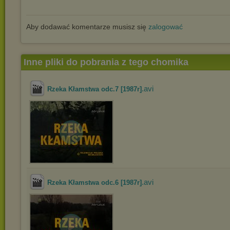
Aby dodawać komentarze musisz się
zalogować
Inne pliki do pobrania z tego chomika
.avi
Rzeka Kłamstwa odc.7 [1987r]
.avi
Rzeka Kłamstwa odc.6 [1987r]