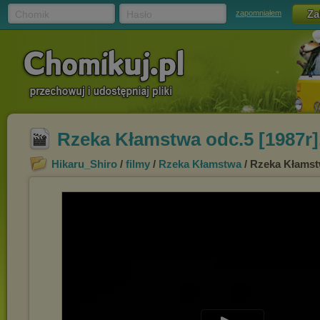
Chomik
Hasło
zapomniałem
Rzeka Kłamstwa odc.5 [1987r]
Hikaru_Shiro
/
filmy
/
Rzeka Kłamstwa
/ Rzeka Kłamstw