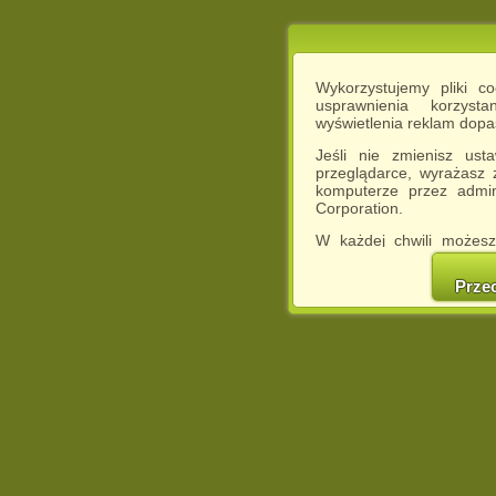
Wykorzystujemy pliki c
usprawnienia korzyst
wyświetlenia reklam dop
Jeśli nie zmienisz ust
przeglądarce, wyrażasz
komputerze przez admin
Corporation.
W każdej chwili możesz
cookies w swojej przeglą
w naszej Pol
Prze
http://chomikuj.pl/Polity
Jednocześnie informuje
może spowodować ogr
Chomikuj.pl.
W przypadku braku twojej
prosimy o opuszczenie se
Wykorzystanie plików c
(dostosowanie reklam do
działań marketingowych).