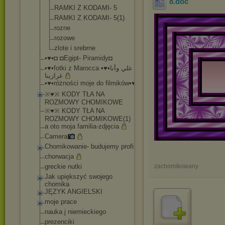
8
.doc
RAMKI Z KODAMI- 5
RAMKI Z KODAMI- 5(1)
rozne
rozowe
zlote i srebrne
•♥•◘ ◘Egipt- Piramidy◘
•♥•fotki z Marocca •♥•علي وأنا
غرازينا
•♥•różności moje do filmików•♥•
※♥※ KODY TŁA NA
ROZMOWY CHOMIKOWE
※♥※ KODY TŁA NA
ROZMOWY CHOMIKOWE(1)
a oto moja familia-zdjęcia
Camera
Chomikowanie- budujemy profil
chorwacja
greckie nutki
zachomikowany
Jak upiększyć swojego
chomika
JĘZYK ANGIELSKI
moje prace
nauka j niemieckiego
prezenciki