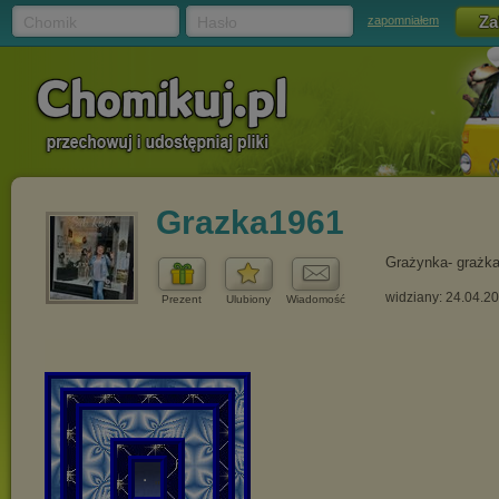
Chomik
Hasło
zapomniałem
Grazka1961
Grażynka- grażk
widziany: 24.04.2
Prezent
Ulubiony
Wiadomość