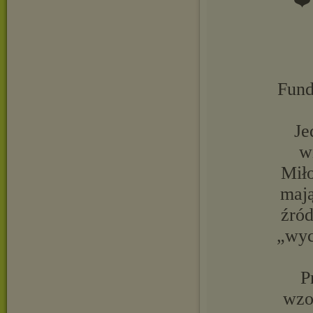
❤
Fund
Je
w
Miło
mają
źród
„wyc
P
wzo