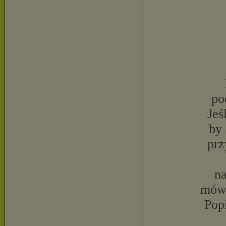
po
Jeś
by 
prz
na
mówi
Popi