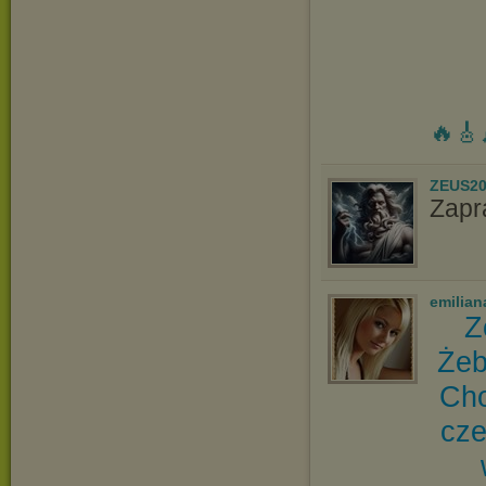
🔥🎸
ZEUS20
Zapr
emilian
Z
Żeb
Cho
cze