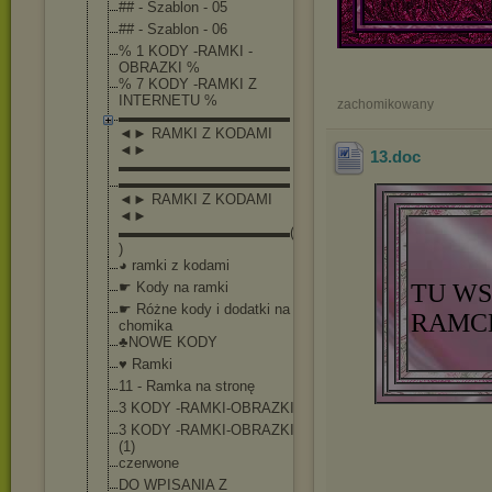
## - Szablon - 05
## - Szablon - 06
% 1 KODY -RAMKI -
OBRAZKI %
% 7 KODY -RAMKI Z
INTERNETU %
zachomikowany
▬▬▬▬▬▬▬▬▬▬▬▬
◄► RAMKI Z KODAMI
◄►
13
.doc
▬▬▬▬▬▬▬▬▬▬▬▬
▬▬▬▬▬▬▬▬▬▬▬▬
◄► RAMKI Z KODAMI
◄►
▬▬▬▬▬▬▬▬▬▬▬▬(1
)
◕ ramki z kodami
☛ Kody na ramki
TU WS
☛ Różne kody i dodatki na
RAMC
chomika
♣NOWE KODY
♥ Ramki
11 - Ramka na stronę
3 KODY -RAMKI-OBRAZKI
3 KODY -RAMKI-OBRAZKI
(1)
czerwone
DO WPISANIA Z