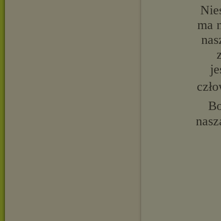
Nie
ma n
nas
j
czło
Bo
nasz