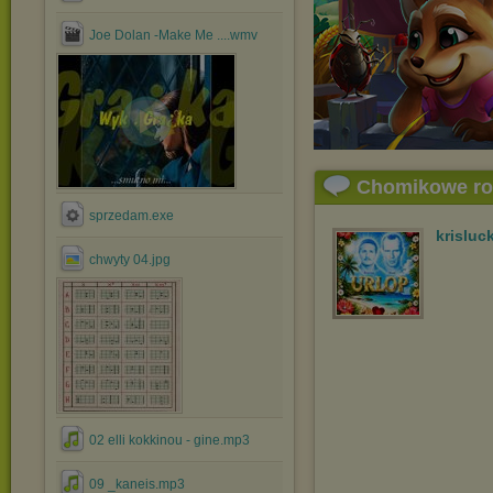
Joe Dolan -Make Me ....wmv
Chomikowe r
sprzedam.exe
krisluc
chwyty 04.jpg
02 elli kokkinou - gine.mp3
09 _kaneis.mp3