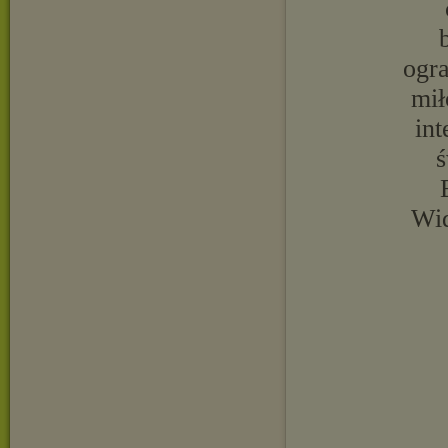
ogr
mił
int
ś
Wid