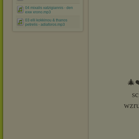
04 mixalis xatzigiannis - den
exw xrono.mp3
03 elli kokkinou & thanos
petrelis - adiaforos.mp3
🎄❤
sc
wzru