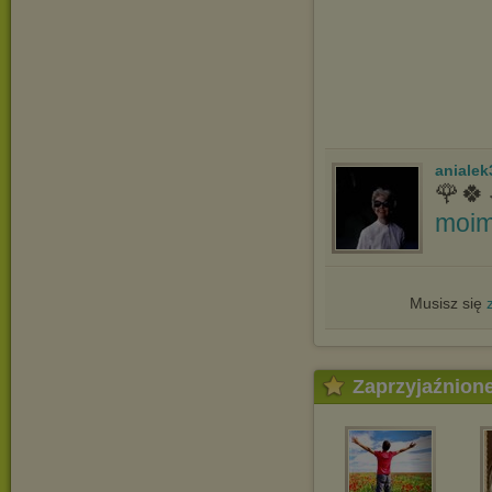
anialek
🌹🍀
moim
Musisz się
Zaprzyjaźnion