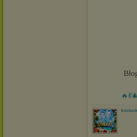
Bło
🔥💃
krisluc