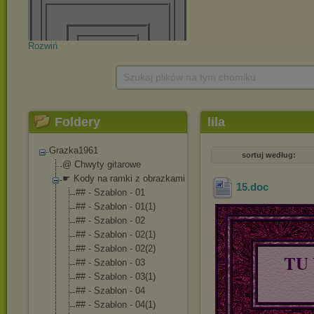
Rozwiń
Szukaj plików na tym chomiku
Foldery
lila
Grazka1961
sortuj według:
@ Chwyty gitarowe
☛ Kody na ramki z obrazkami
15
.doc
## - Szablon - 01
## - Szablon - 01(1)
## - Szablon - 02
## - Szablon - 02(1)
## - Szablon - 02(2)
TU
## - Szablon - 03
## - Szablon - 03(1)
## - Szablon - 04
## - Szablon - 04(1)