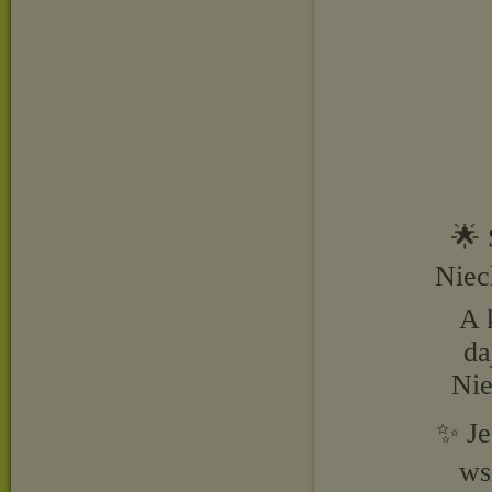
🌟 
Niec
A 
da
Nie
✨ Je
ws