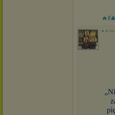
🔥💃
a_z
napi
„Ni
z
pi