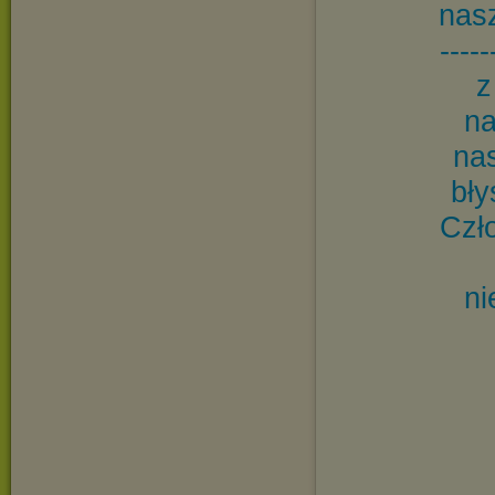
nasz
----
z
na
nas
bły
Czło
ni