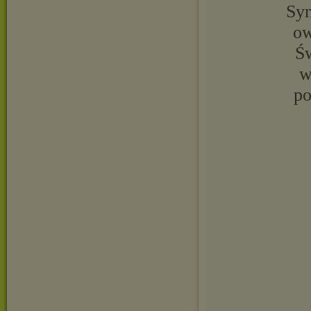
Syn
ow
Św
w
po