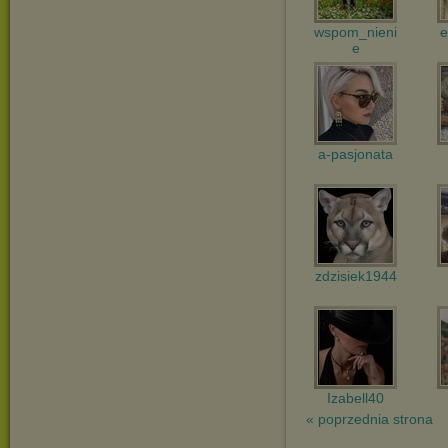
wspom_nieni
e
e
a-pasjonata
zdzisiek1944
Izabell40
« poprzednia strona