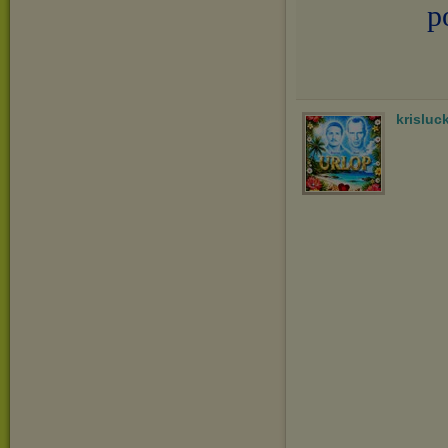
p
krisluc