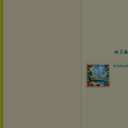
🔥💃
krisluc