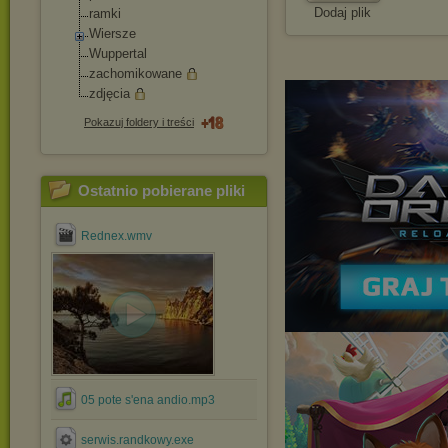
Dodaj plik
ramki
Wiersze
Wuppertal
zachomikowane
zdjęcia
Pokazuj foldery i treści
Ostatnio pobierane pliki
Rednex.wmv
05 pote s'ena andio.mp3
serwis.randkowy.exe