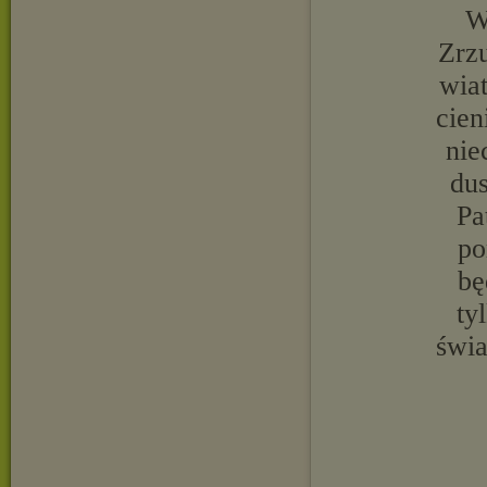
W
Zrzu
wia
cien
nie
dus
Pa
po
bę
ty
świa