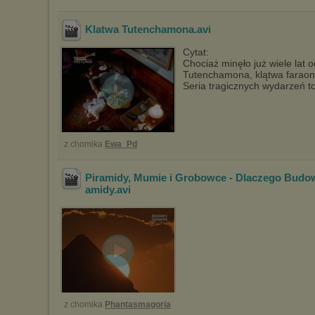
Klatwa Tutenchamona
.avi
Cytat:
Chociaż minęło już wiele lat 
Tutenchamona, klątwa faraona
Seria tragicznych wydarzeń t
z chomika
Ewa_Pd
Piramidy, Mumie i Grobowce - Dlaczego Budo
amidy
.avi
z chomika
Phantasmagoria