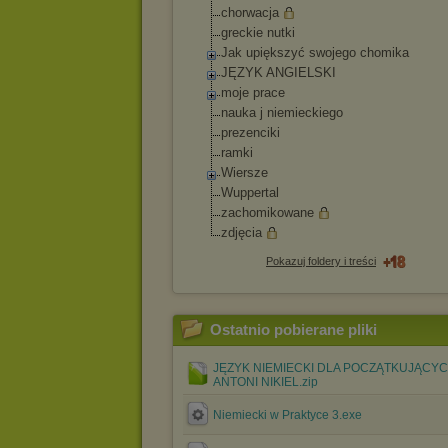
chorwacja
greckie nutki
Jak upiększyć swojego chomika
JĘZYK ANGIELSKI
moje prace
nauka j niemieckiego
prezenciki
ramki
Wiersze
Wuppertal
zachomikowane
zdjęcia
Pokazuj foldery i treści
Ostatnio pobierane pliki
JĘZYK NIEMIECKI DLA POCZĄTKUJĄCYC
ANTONI NIKIEL.zip
Niemiecki w Praktyce 3.exe