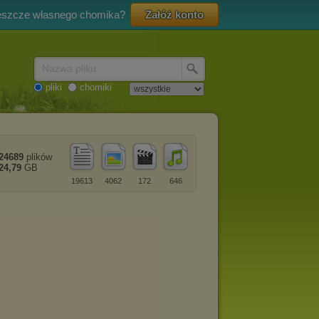
eszcze własnego chomika?
Załóż konto
Nazwa pliku
pliki
chomiki
24689
plików
24,79
GB
19613
4062
172
646