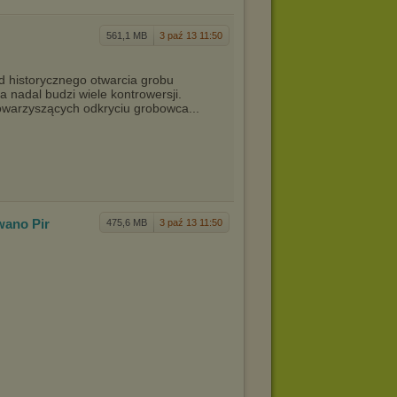
561,1 MB
3 paź 13 11:50
od historycznego otwarcia grobu
 nadal budzi wiele kontrowersji.
owarzyszących odkryciu grobowca...
wano Pir
475,6 MB
3 paź 13 11:50