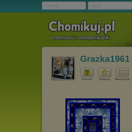
Chomik
Hasło
Grazka1961
Prezent
Ulubiony
Wiadomość