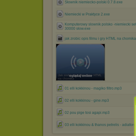
Słownik niemiecko-polski 0.7.8.exe
Niemiecki w Praktyce 2.exe
Komputerowy slownik polsko -niemiecki se
30000 słow.exe
jak zrobic opis filmu i gry HTML na chomik
Jak zrobic opis filmu i gry HTML
oglądaj online
na chomika
01 elli kokkinou - magiko filtro.mp3
02 elli kokkinou - gine.mp3
02 pou pige tosi agapi.mp3
03 elli kokkinou & thanos petrelis - adiafor