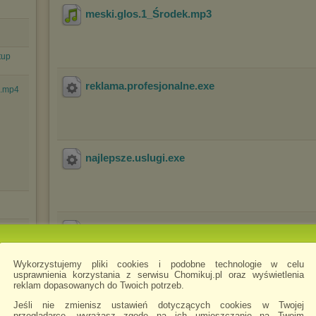
meski.glos.1_Środek
.mp3
tup
reklama.profesjonalne
.exe
a.mp4
najlepsze.uslugi
.exe
oferta.1
.exe
Wykorzystujemy pliki cookies i podobne technologie w celu
usprawnienia korzystania z serwisu Chomikuj.pl oraz wyświetlenia
reklam dopasowanych do Twoich potrzeb.
os.mp3
tworzenie.gier.i.nie.tylko
.exe
Jeśli nie zmienisz ustawień dotyczących cookies w Twojej
przeglądarce, wyrażasz zgodę na ich umieszczanie na Twoim