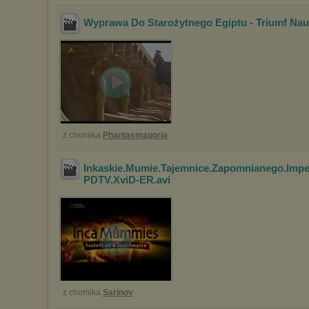
Wyprawa Do Starożytnego Egiptu - Triumf Nau
z chomika
Phantasmagoria
Inkaskie.Mumie.Tajemnice.Zapomnianego.Impe
PDTV.XviD-ER
.avi
z chomika
Sarinov