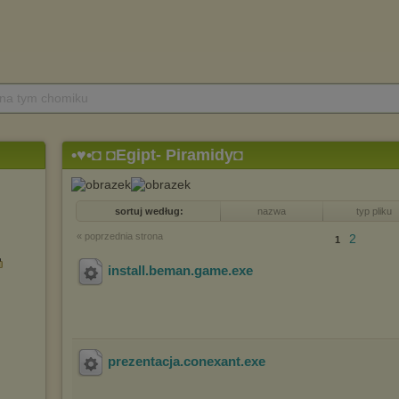
 na tym chomiku
•♥•◘ ◘Egipt- Piramidy◘
sortuj według:
nazwa
typ pliku
« poprzednia strona
2
1
install.beman.game
.exe
prezentacja.conexant
.exe