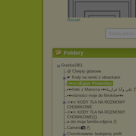
Rozwiń
Szukaj plików
Foldery
Grazka1961
@ Chwyty gitarowe
☛ Kody na ramki z obrazkami
•♥•◘ ◘Egipt- Piramidy◘
•♥•fotki z Marocca •♥•علي وأنا غرازينا
•♥•różności moje do filmików•♥•
※♥※ KODY TŁA NA ROZMOWY
CHOMIKOWE
※♥※ KODY TŁA NA ROZMOWY
CHOMIKOWE(1)
a oto moja familia-zdjęcia
Camera
Chomikowanie- budujemy profil