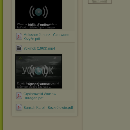
Wiosna 1939 r. Kapitan Adam
oglądaj online
Iwiński, nadzorujący transpo ...
Meissner Janusz - Czerwone
Krzyże.pdf
Yokmok (1963).mp4
Dzieje byłego oficera marynarki:
oglądaj online
który po wojnie szukają ...
Gąsiorowski Wacław -
Huragan.pdf
Bunsch Karol - Bezkrólewie.pdf