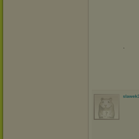
.
slawek
.