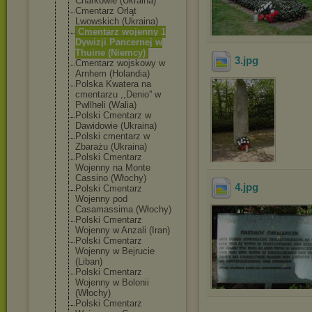
Charkowie (Ukraina)
Cmentarz Orląt
Lwowskich (Ukraina)
Cmentarz wojenny 1
Dywizji Pancernej w
Thuine (Niemcy)
3
.jpg
Cmentarz wojskowy w
Arnhem (Holandia)
Polska Kwatera na
cmentarzu ,,Denio'' w
Pwllheli (Walia)
Polski Cmentarz w
Dawidowie (Ukraina)
Polski cmentarz w
Zbarażu (Ukraina)
Polski Cmentarz
Wojenny na Monte
Cassino (Włochy)
4
.jpg
Polski Cmentarz
Wojenny pod
Casamassima (Włochy)
Polski Cmentarz
Wojenny w Anzali (Iran)
Polski Cmentarz
Wojenny w Bejrucie
(Liban)
Polski Cmentarz
Wojenny w Bolonii
(Włochy)
Polski Cmentarz