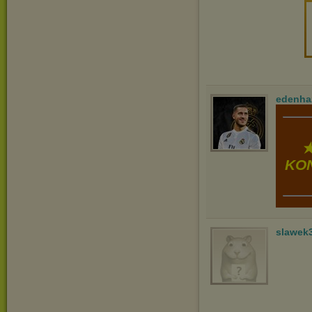
edenha
★
KON
slawek