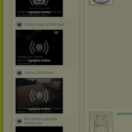
Małgorzata Imielska, wybiera się
oglądaj online
do Państwowego Muze ...
Ostatni strzał (1958).mp4
Sensacyjny dramat
psychologiczny: historia
oglądaj online
przywódcy ,,b ...
Piętno (1983).mp4
W kolejną rocznicę śmierci Jana
oglądaj online
Mrotka, działacza ludowe ...
sevenm
Kim jest ten człowiek
(1984).mp4