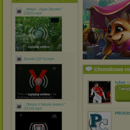
,, Wołyń - Zapis Zbrodni ''
(2003).mp4
oglądaj online
Zasieki (1973).mp4
Chomikowe r
tukaz
n
Trzej ochotnicy podejmują się
oglądaj online
trudnego zadania przecięci ...
,, Obrazy z fabryki śmierci ''
(2010).mp4
PROGR