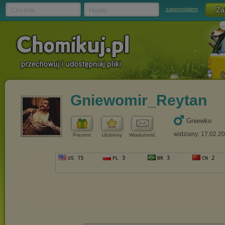
Chomik
Hasło
zapomniałem
Gniewomir_Reytan
Gniewko
widziany: 17.02.2
Prezent
Ulubiony
Wiadomość