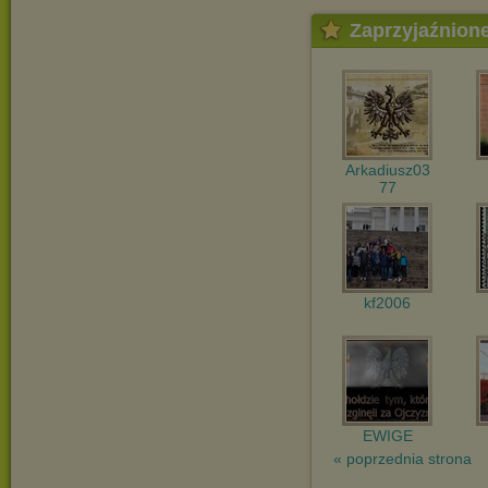
Zaprzyjaźnion
Arkadiusz03
77
kf2006
EWIGE
« poprzednia strona