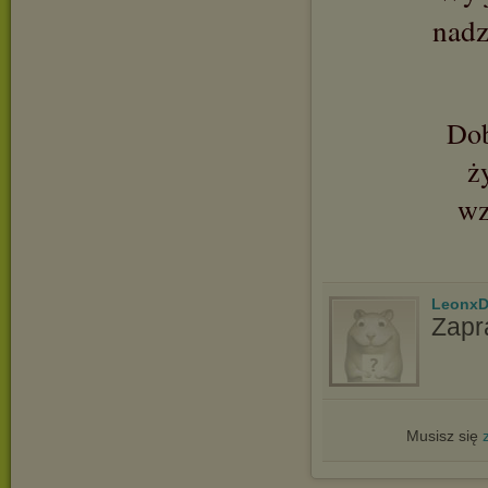
nadz
Dob
ż
wz
LeonxD
Zapr
Musisz się