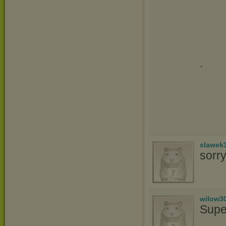
.
slawek
sorr
wilow3
Supe