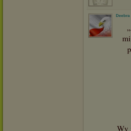
Deebra
„
mi
p
Wy j