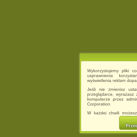
Wykorzystujemy pliki c
usprawnienia korzyst
wyświetlenia reklam dop
Jeśli nie zmienisz ust
przeglądarce, wyrażasz
komputerze przez admin
Corporation.
W każdej chwili możesz
cookies w swojej przeglą
w naszej Pol
Prze
http://chomikuj.pl/Polity
Jednocześnie informuje