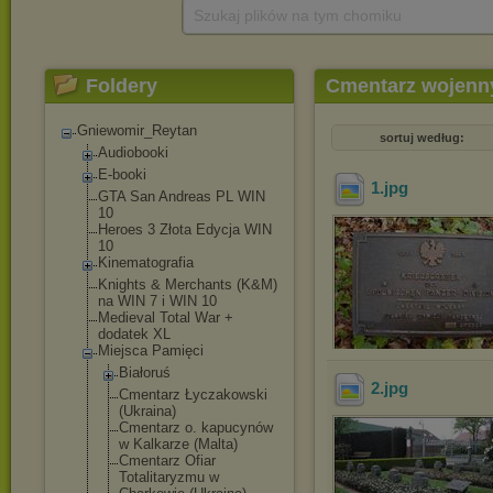
Szukaj plików na tym chomiku
Foldery
Cmentarz wojenny
Gniewomir_Reytan
sortuj według:
Audiobooki
E-booki
1
.jpg
GTA San Andreas PL WIN
10
Heroes 3 Złota Edycja WIN
10
Kinematografia
Knights & Merchants (K&M)
na WIN 7 i WIN 10
Medieval Total War +
dodatek XL
Miejsca Pamięci
Białoruś
2
.jpg
Cmentarz Łyczakowski
(Ukraina)
Cmentarz o. kapucynów
w Kalkarze (Malta)
Cmentarz Ofiar
Totalitaryzmu w