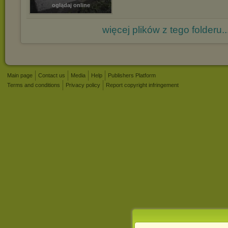
oglądaj online
więcej plików z tego folderu..
Main page
Contact us
Media
Help
Publishers Platform
Terms and conditions
Privacy policy
Report copyright infringement