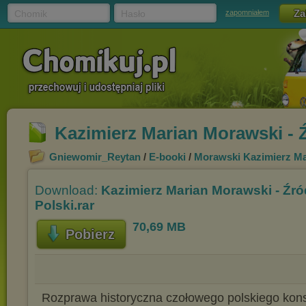
Chomik
Hasło
zapomniałem
Kazimierz Marian Morawski - Ź
Gniewomir_Reytan
/
E-booki
/
Morawski Kazimierz Ma
Download:
Kazimierz Marian Morawski - Źró
Polski.rar
70,69 MB
Pobierz
Rozprawa historyczna czołowego polskiego kon