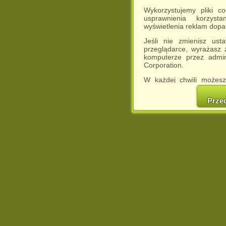
Wykorzystujemy pliki c
usprawnienia korzyst
wyświetlenia reklam dop
Jeśli nie zmienisz ust
przeglądarce, wyrażasz
komputerze przez admin
Corporation.
W każdej chwili możesz
cookies w swojej przeglą
w naszej Pol
Prze
http://chomikuj.pl/Polity
Jednocześnie informuje
może spowodować ogr
Chomikuj.pl.
W przypadku braku twojej
prosimy o opuszczenie se
Wykorzystanie plików c
(dostosowanie reklam do
działań marketingowych).
Wyrażenie sprzeciwu spo
będzie dopasowana do Tw
wyświetlona przypadkowo