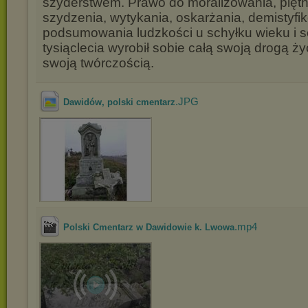
szyderstwem. Prawo do moralizowania, pięt
szydzenia, wytykania, oskarżania, demistyfik
podsumowania ludzkości u schyłku wieku i s
tysiąclecia wyrobił sobie całą swoją drogą ży
swoją twórczością.
.JPG
Dawidów, polski cmentarz
.mp4
Polski Cmentarz w Dawidowie k. Lwowa