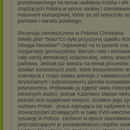
przedwojennego na temat uwikłania królów i eli
rządzących Polską w epoce saskiej i stanisławow
masonerii europejskiej, które za cel wytyczyły s
państwa i narodu polskiego.
Recenzja zamieszczona w Polonia Christiana:
Wielki plan "braci"Co było przyczyną upadku Rze
Obojga Narodów? Odpowiedź na to pytanie zna 
rozgarnięty gimnazjalista: liberum veto i wolnael
cały ustrój demokracji szlacheckiej, winny anarch
państwa. Jednak już wiedza na temat procesów
działań konkretnych osób, które bezpośrednio d
zniknięcia z mapy świata jednego z największy
terytorialnym i ludnościowym) państw europejskic
powszechna. Próbowało ją zgłębić wielu histor
minionych stuleci, jednak Kazimierz Marian Mor
pośród nich wyjątkowe miejsce. Dziełem jego życ
rozbioru Polski - praca zajmująca się wpływem t
stowarzyszeń działających w całej XVIII-wieczne
sytuację w Polsce, zarówno w epoce stanisławows
poprzedzającym je ponadpółwieczu rządów sask