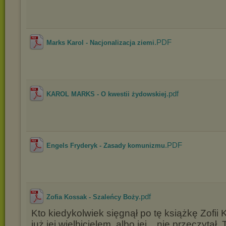
.PDF
Marks Karol - Nacjonalizacja ziemi
.pdf
KAROL MARKS - O kwestii żydowskiej
.PDF
Engels Fryderyk - Zasady komunizmu
.pdf
Zofia Kossak - Szaleńcy Boży
Kto kiedykolwiek sięgnął po tę książkę Zofii 
już jej wielbicielem, albo jej... nie przeczytał.