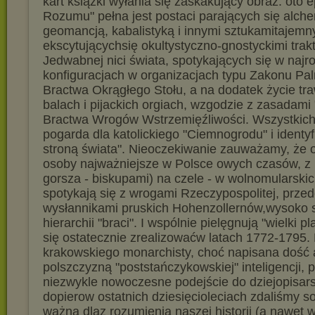
kart książki wyłania się zaskakujący obraz: oto
Rozumu" pełna jest postaci parających się alchem
geomancją, kabalistyką i innymi sztukamitajemn
ekscytującychsię okultystyczno-gnostyckimi trak
Jedwabnej nici świata, spotykających się w najr
konfiguracjach w organizacjach typu Zakonu P
Bractwa Okrągłego Stołu, a na dodatek życie tr
balach i pijackich orgiach, wzgodzie z zasadami
Bractwa Wrogów Wstrzemięźliwości. Wszystkich 
pogarda dla katolickiego "Ciemnogrodu" i identyf
stroną świata". Nieoczekiwanie zauważamy, że o
osoby najważniejsze w Polsce owych czasów, z k
gorsza - biskupami) na czele - w wolnomularski
spotykają się z wrogami Rzeczypospolitej, prze
wysłannikami pruskich Hohenzollernów,wysoko 
hierarchii "braci". I wspólnie pielęgnują "wielki pl
się ostatecznie zrealizowaćw latach 1772-1795.
krakowskiego monarchisty, choć napisana dość 
polszczyzną "poststańczykowskiej" inteligencji, 
niezwykle nowoczesne podejście do dziejopisar
dopierow ostatnich dziesięcioleciach zdaliśmy s
ważna dlaz rozumienia naszej historii (a nawet 