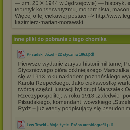
— zm. 25 X 1944 w Jędrzejowie) — historyk, es
teoretyk konserwatyzmu, monarchista, maso
Więcej o tej ciekawej postaci --> http://www.le
kazimierz-marian-morawski
Inne pliki do pobrania z tego chomika
.pdf
Piłsudski Józef - 22 stycznia 1863
Pierwsze wydanie zarysu historii militarnej 
Styczniowego pióra późniejszego Marszałka 
się w 1913 roku nakładem poznańskiego w
Karola Rzepeckiego. Jako ciekawostkę wart
twórcą części ilustracji był drugi Marszałek 
Rzeczypospolitej; w roku 1913 „zaledwie” p
Piłsudskiego, komendant lwowskiego „Strzel
Rydz – już wtedy podpisujący się pseudonim
.pdf
Lew Trocki - Moje życie. Próba autobiografii