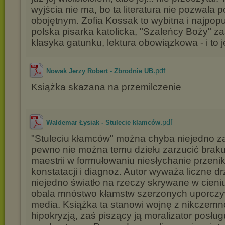
wyjścia nie ma, bo ta literatura nie pozwala 
obojętnym. Zofia Kossak to wybitna i najpopu
polska pisarka katolicka, "Szaleńcy Boży" za
klasyka gatunku, lektura obowiązkowa - i to 
.pdf
Nowak Jerzy Robert - Zbrodnie UB
Książka skazana na przemilczenie
.pdf
Waldemar Łysiak - Stulecie klamców
"Stuleciu kłamców" można chyba niejedno za
pewno nie można temu dziełu zarzucić braku
maestrii w formułowaniu niesłychanie przeni
konstatacji i diagnoz. Autor wyważa liczne dr
niejedno światło na rzeczy skrywane w cieni
obala mnóstwo kłamstw szerzonych uporczy
media. Książka ta stanowi wojnę z nikczemno
hipokryzją, zaś piszący ją moralizator posług