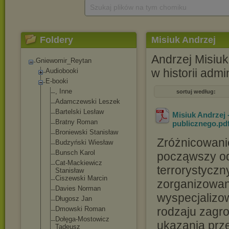
Szukaj plików na tym chomiku
Foldery
Misiuk Andrzej
Andrzej Misiuk 
Gniewomir_Reytan
w historii admin
Audiobooki
E-booki
, Inne
sortuj według:
Adamczewski Leszek
Bartelski Lesław
Misiuk Andrzej 
Bratny Roman
publicznego
.pd
Broniewski Stanisław
Zróżnicowani
Budzyński Wiesław
Bunsch Karol
począwszy od
Cat-Mackiewicz
terrorystyczn
Stanisław
Ciszewski Marcin
zorganizowan
Davies Norman
wyspecjalizo
Długosz Jan
Dmowski Roman
rodzaju zagr
Dołęga-Mostowi
cz
ukazania prz
Tadeusz