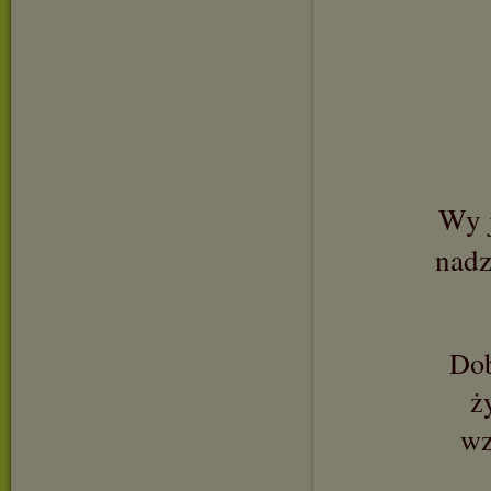
Wy j
nadz
Dob
ż
wz