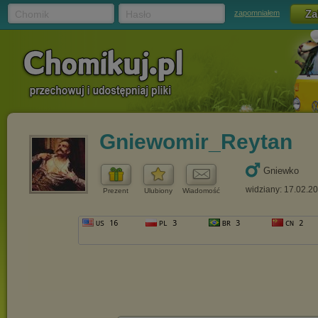
Chomik
Hasło
zapomniałem
Gniewomir_Reytan
Gniewko
widziany: 17.02.2
Prezent
Ulubiony
Wiadomość