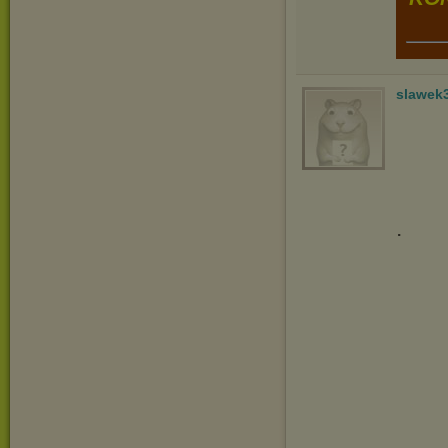
slawek
.