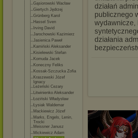
Gąsiorowski Wacław
działań admin
Giertych Jędrzej
publicznego w
Grünberg Karol
wydawnicze, 
Hassel Sven
Irving David
syntetyczneg
Jarochowski Kazimierz
działania adm
Jasienica Paweł
bezpieczeńst
Kamiński Aleksander
Kisielewski Stefan
Komuda Jacek
Koneczny Feliks
Kossak-Szczuck
a Zofia
Kraszewski Józef
Ignacy
Leżeński Cezary
Litwinienko Aleksander
Łoziński Władysław
Łysiak Waldemar
Mackiewicz Józef
Marks, Engels, Lenin,
Trocki
Meissner Janusz
Mickiewicz Adam