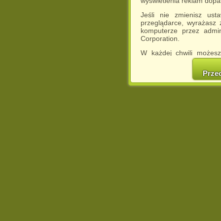
wyświetlenia reklam dop
Jeśli nie zmienisz ust
przeglądarce, wyrażasz
komputerze przez admin
Corporation.
W każdej chwili możesz
cookies w swojej przeglą
w naszej Pol
Prze
http://chomikuj.pl/Polity
Jednocześnie informuje
może spowodować ogr
Chomikuj.pl.
W przypadku braku twojej
prosimy o opuszczenie se
Wykorzystanie plików c
(dostosowanie reklam do
działań marketingowych).
Wyrażenie sprzeciwu spo
będzie dopasowana do Tw
wyświetlona przypadkowo
Istnieje możliwość zmian
sposób uniemożliwiając
urządzeniu końcowym. M