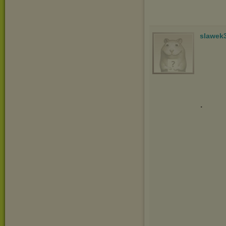
slawek
.