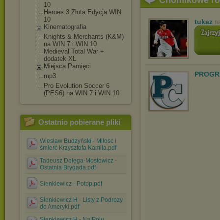
Chomikowe r
10
Heroes 3 Złota Edycja WIN
10
tukaz
n
Kinematografia
Knights & Merchants (K&M)
na WIN 7 i WIN 10
Medieval Total War +
dodatek XL
Miejsca Pamięci
PROGR
mp3
Pro Evolution Soccer 6
(PES6) na WIN 7 i WIN 10
Ostatnio pobierane pliki
Wiesław Budzyński - Miłosc i
śmierć Krzysztofa Kamila.pdf
Tadeusz Dołęga-Mostowicz -
Ostatnia Brygada.pdf
Sienkiewicz - Potop.pdf
Sienkiewicz H - Listy z Podrozy
do Ameryki.pdf
Sienkiewicz H - Na Polu