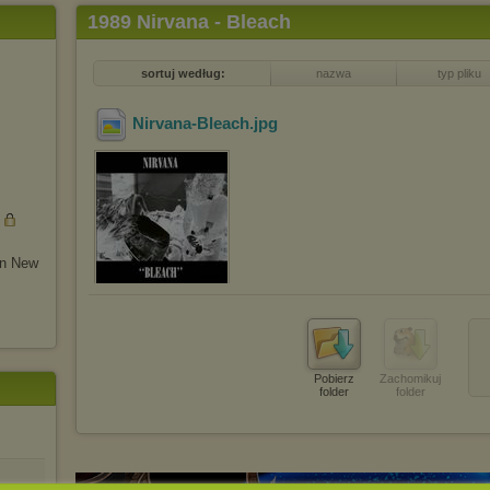
1989 Nirvana - Bleach
sortuj według:
nazwa
typ pliku
Nirvana-Bleach
.jpg
in New
Pobierz
Zachomikuj
folder
folder