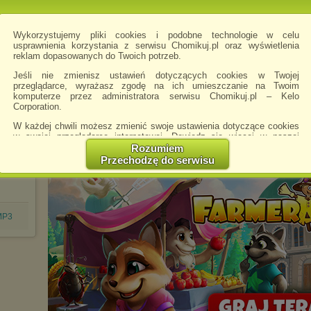
Wykorzystujemy pliki cookies i podobne technologie w celu
usprawnienia korzystania z serwisu Chomikuj.pl oraz wyświetlenia
reklam dopasowanych do Twoich potrzeb.
Jeśli nie zmienisz ustawień dotyczących cookies w Twojej
przeglądarce, wyrażasz zgodę na ich umieszczanie na Twoim
komputerze przez administratora serwisu Chomikuj.pl – Kelo
Corporation.
W każdej chwili możesz zmienić swoje ustawienia dotyczące cookies
w swojej przeglądarce internetowej. Dowiedz się więcej w naszej
Polityce Prywatności -
http://chomikuj.pl/PolitykaPrywatnosci.aspx
.
Rozumiem
Przechodzę do serwisu
Jednocześnie informujemy że zmiana ustawień przeglądarki może
spowodować ograniczenie korzystania ze strony Chomikuj.pl.
W przypadku braku twojej zgody na akceptację cookies niestety
prosimy o opuszczenie serwisu chomikuj.pl.
.MP3
Wykorzystanie plików cookies
przez
Zaufanych Partnerów
(dostosowanie reklam do Twoich potrzeb, analiza skuteczności działań
marketingowych).
Wyrażenie sprzeciwu spowoduje, że wyświetlana Ci reklama nie
będzie dopasowana do Twoich preferencji, a będzie to reklama
wyświetlona przypadkowo.
Istnieje możliwość zmiany ustawień przeglądarki internetowej w