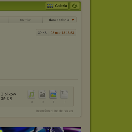
Galeria
rozmiar
data dodania
39 KB
28 mar 18 16:53
1
plików
39
KB
0
0
1
0
bezpośredni link do folderu