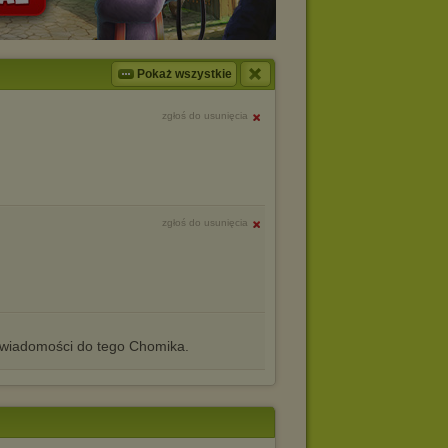
Pokaż wszystkie
zgłoś do usunięcia
zgłoś do usunięcia
iadomości do tego Chomika.