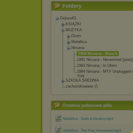
Foldery
Gejuuu01
KSIĄŻKI
MUZYKA
Dżem
Metallica
Nirvana
1989 Nirvana - Bleach
1991 Nirvana - Nevermind [piwo]
1993 Nirvana - In Utero
1994 Nirvana - MTV Unplugged 
York
SZKOŁA ŚREDNIA
zachomikowane
Ostatnio pobierane pliki
Metallica - Seek & Destroy.mp3
Metallica - The Four Horsemen.mp3