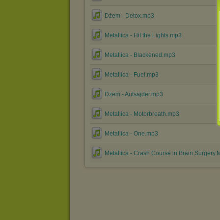
Dżem - Detox.mp3
Metallica - Hit the Lights.mp3
Metallica - Blackened.mp3
Metallica - Fuel.mp3
Dżem - Autsajder.mp3
Metallica - Motorbreath.mp3
Metallica - One.mp3
Metallica - Crash Course in Brain Surgery