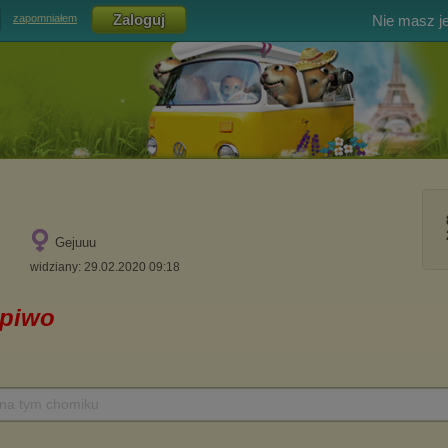
Nie masz j
zapomniałem
Gejuuu
widziany: 29.02.2020 09:18
 na tym chomiku