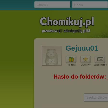
Chomik
Hasło
Gejuuu01
Prezent
Ulubiony
Wiadomość
Szukaj plików