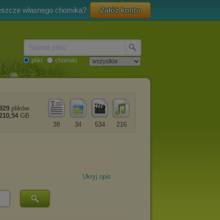
eszcze własnego chomika?
Załóż konto
Nazwa pliku
pliki
chomiki
829
plików
210,54
GB
38
34
534
216
Ukryj opis