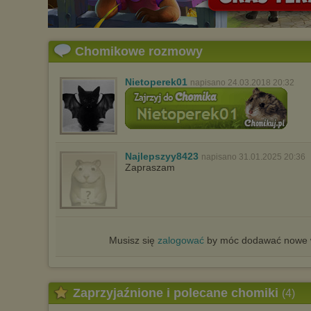
sposób uniemożliwiający przechowywanie plików cookies na
urządzeniu końcowym. Można również usunąć pliki cookies,
dokonując odpowiednich zmian w ustawieniach przeglądarki
internetowej.
Chomikowe rozmowy
Pełną informację na ten temat znajdziesz pod adresem
http://chomikuj.pl/PolitykaPrywatnosci.aspx
.
Nietoperek01
napisano 24.03.2018 20:32
Najlepszyy8423
napisano 31.01.2025 20:36
Zapraszam
Musisz się
zalogować
by móc dodawać nowe w
Zaprzyjaźnione i polecane chomiki
(4)