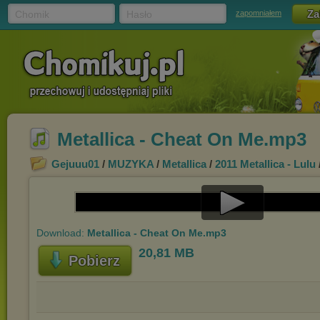
Chomik
Hasło
zapomniałem
Metallica - Cheat On Me.mp3
Gejuuu01
/
MUZYKA
/
Metallica
/
2011 Metallica - Lulu
Play
Download:
Metallica - Cheat On Me.mp3
Video
20,81 MB
Pobierz