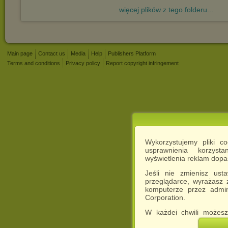
więcej plików z tego folderu...
Main page
Contact us
Media
Help
Publishers Platform
Terms and conditions
Privacy policy
Report copyright infringement
Wykorzystujemy pliki c
usprawnienia korzyst
wyświetlenia reklam dop
Jeśli nie zmienisz ust
przeglądarce, wyrażasz
komputerze przez admin
Corporation.
W każdej chwili możesz
cookies w swojej przeglą