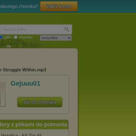
 własnego chomika?
Załóż konto
Nazwa pliku
pliki
chomiki
he Struggle Within.mp3
Gejuuu01
Idź do chomika
dery z plikami do pobrania
Metallica - Kill 'Em All