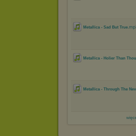
.mp
Metallica - Sad But True
Metallica - Holier Than Tho
Metallica - Through The Nev
więce