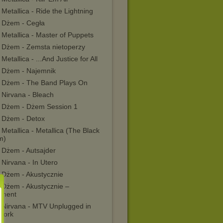
Metallica - Ride the Lightning
 Dżem - Cegła
Metallica - Master of Puppets
 Dżem - Zemsta nietoperzy
Metallica - ...And Justice for All
 Dżem - Najemnik
 Dżem - The Band Plays On
 Nirvana - Bleach
 Dżem - Dżem Session 1
 Dżem - Detox
Metallica - Metallica (The Black
m)
 Dżem - Autsajder
Nirvana - In Utero
 Dżem - Akustycznie
 Dżem - Akustycznie –
ement
 Nirvana - MTV Unplugged in
York