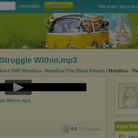
Nie masz jeszcze
zapomniałem
e Struggle Within.mp3
lica
/
1991 Metallica - Metallica (The Black Album)
/ Metallica - T
Play
ggle Within.mp3
Video
Inne fol
0.0
/
5
(
0
głosów)
1983 