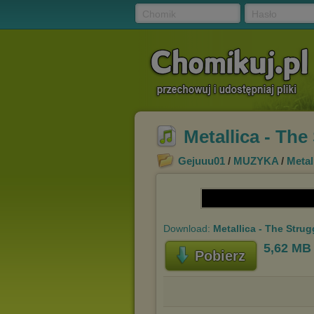
Chomik
Hasło
Metallica - Th
Gejuuu01
/
MUZYKA
/
Metal
Download:
Metallica - The Stru
5,62 MB
Pobierz