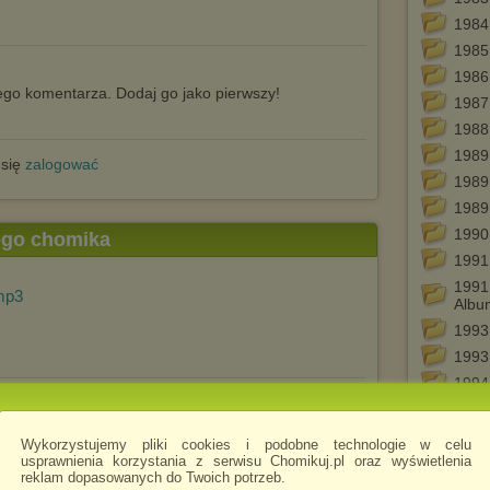
1984 
1985
1986 
go komentarza. Dodaj go jako pierwszy!
1987
1988 
1989
 się
zalogować
1989
1989
1990
tego chomika
1991
1991 
mp3
Albu
1993
1993 
1994
.mp3
ery
1994
supl
Wykorzystujemy pliki cookies i podobne technologie w celu
1994
usprawnienia korzystania z serwisu Chomikuj.pl oraz wyświetlenia
New 
reklam dopasowanych do Twoich potrzeb.