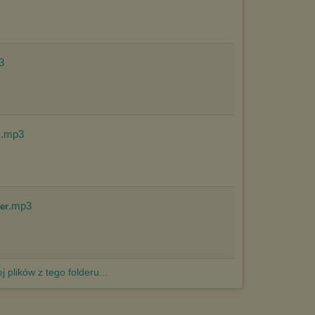
http://chomikuj.pl/PolitykaPrywatnosci.aspx
.
3
.mp3
u
.mp3
er
j plików z tego folderu...