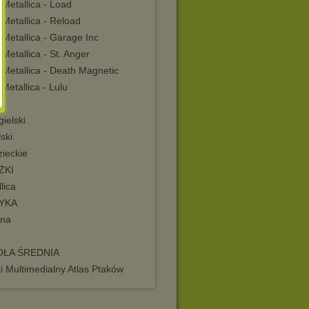
Metallica - Load
Metallica - Reload
Metallica - Garage Inc
Metallica - St. Anger
 Metallica - Death Magnetic
Metallica - Lulu
m
gielski
lski
zieckie
ŻKI
lica
YKA
ana
OŁA ŚREDNIA
i Multimedialny Atlas Ptaków