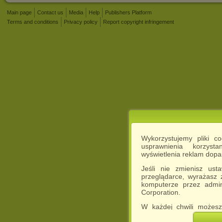
Main page
Contact us
Media
Help
Publishers Platform
Terms and conditions
Privacy policy
Report copyright infringement
Wykorzystujemy pliki c
usprawnienia korzyst
wyświetlenia reklam dop
Jeśli nie zmienisz ust
przeglądarce, wyrażasz
komputerze przez admin
Corporation.
W każdej chwili możesz
cookies w swojej przeglą