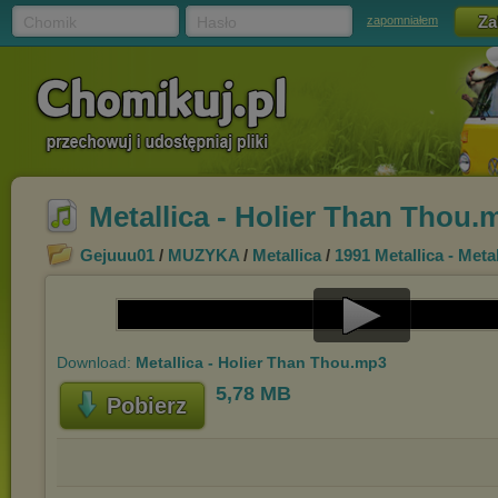
Chomik
Hasło
zapomniałem
Metallica - Holier Than Thou.
Gejuuu01
/
MUZYKA
/
Metallica
/
1991 Metallica - Meta
Play
Download:
Metallica - Holier Than Thou.mp3
Video
5,78 MB
Pobierz