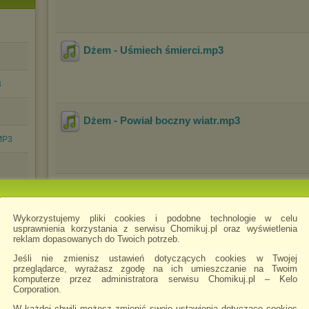
Dżem - Uśmiech śmierci
.mp3
3
Dżem - Powiał boczny wiatr
.mp3
.MP3
Dżem - Spacer z Agnieszką
.mp3
Wykorzystujemy pliki cookies i podobne technologie w celu
usprawnienia korzystania z serwisu Chomikuj.pl oraz wyświetlenia
reklam dopasowanych do Twoich potrzeb.
Jeśli nie zmienisz ustawień dotyczących cookies w Twojej
przeglądarce, wyrażasz zgodę na ich umieszczanie na Twoim
komputerze przez administratora serwisu Chomikuj.pl – Kelo
Corporation.
Odtwórz
Pobierz
Zachomikuj
folder
folder
folder
W każdej chwili możesz zmienić swoje ustawienia dotyczące cookies