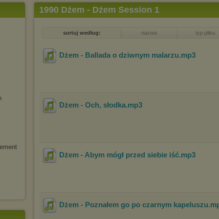
1990 Dżem - Dżem Session 1
sortuj według:
nazwa
typ pliku
Dżem - Ballada o dziwnym malarzu
.mp3
n
Dżem - Och, słodka
.mp3
lement
Dżem - Abym mógł przed siebie iść
.mp3
Dżem - Poznałem go po czarnym kapeluszu
.m