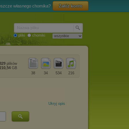
eszcze własnego chomika?
Załóż konto
Nazwa pliku
pliki
chomiki
829
plików
210,54
GB
38
34
534
216
Ukryj opis