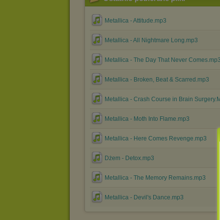
Metallica - Attitude.mp3
Metallica - All Nightmare Long.mp3
Metallica - The Day That Never Comes.mp
Metallica - Broken, Beat & Scarred.mp3
Metallica - Crash Course in Brain Surgery
Metallica - Moth Into Flame.mp3
Metallica - Here Comes Revenge.mp3
Dżem - Detox.mp3
Metallica - The Memory Remains.mp3
Metallica - Devil's Dance.mp3