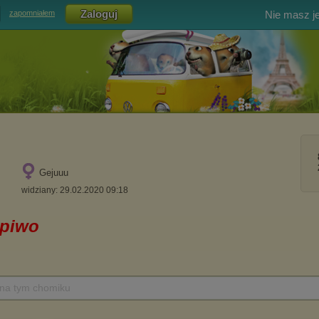
Nie masz j
zapomniałem
Gejuuu
widziany: 29.02.2020 09:18
 na tym chomiku