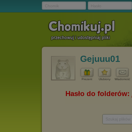
Chomik
Hasło
Gejuuu01
Prezent
Ulubiony
Wiadomość
Szukaj plików