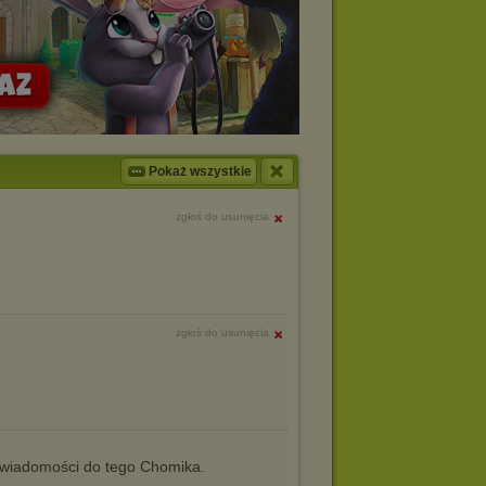
Pokaż wszystkie
zgłoś do usunięcia
zgłoś do usunięcia
iadomości do tego Chomika.