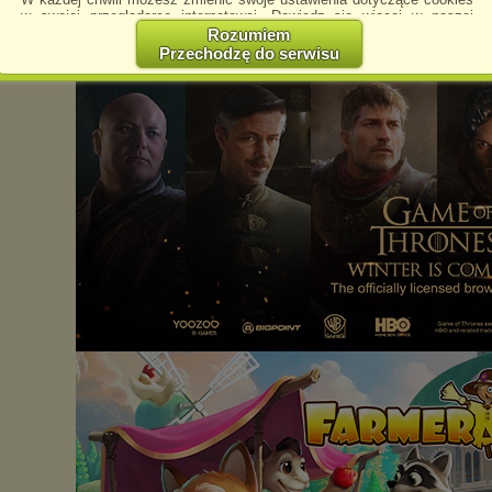
w swojej przeglądarce internetowej. Dowiedz się więcej w naszej
Polityce Prywatności -
http://chomikuj.pl/PolitykaPrywatnosci.aspx
.
Rozumiem
Przechodzę do serwisu
Jednocześnie informujemy że zmiana ustawień przeglądarki może
spowodować ograniczenie korzystania ze strony Chomikuj.pl.
W przypadku braku twojej zgody na akceptację cookies niestety
prosimy o opuszczenie serwisu chomikuj.pl.
Wykorzystanie plików cookies
przez
Zaufanych Partnerów
(dostosowanie reklam do Twoich potrzeb, analiza skuteczności działań
marketingowych).
Wyrażenie sprzeciwu spowoduje, że wyświetlana Ci reklama nie
będzie dopasowana do Twoich preferencji, a będzie to reklama
wyświetlona przypadkowo.
Istnieje możliwość zmiany ustawień przeglądarki internetowej w
sposób uniemożliwiający przechowywanie plików cookies na
urządzeniu końcowym. Można również usunąć pliki cookies,
dokonując odpowiednich zmian w ustawieniach przeglądarki
internetowej.
Pełną informację na ten temat znajdziesz pod adresem
http://chomikuj.pl/PolitykaPrywatnosci.aspx
.