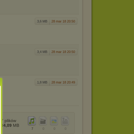
3,6 MB
28 mar 18 20:50
3,4 MB
28 mar 18 20:50
1,8 MB
28 mar 18 20:49
7
plików
34,09
MB
7
0
0
0