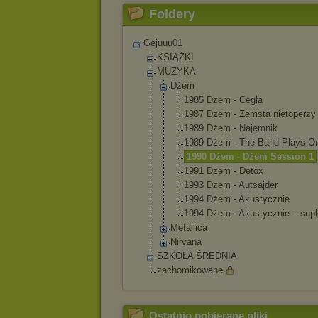
Foldery
Gejuuu01
KSIĄŻKI
MUZYKA
Dżem
1985 Dżem - Cegła
1987 Dżem - Zemsta nietoperzy
1989 Dżem - Najemnik
1989 Dżem - The Band Plays O
1990 Dżem - Dżem Session 1
1991 Dżem - Detox
1993 Dżem - Autsajder
1994 Dżem - Akustycznie
1994 Dżem - Akustycznie – sup
Metallica
Nirvana
SZKOŁA ŚREDNIA
zachomikowane
Ostatnio pobierane pliki