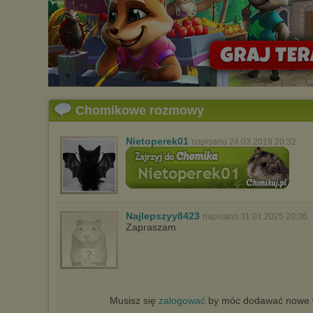
Chomikowe rozmowy
Nietoperek01
napisano 24.03.2018 20:32
Najlepszyy8423
napisano 31.01.2025 20:36
Zapraszam
Musisz się
zalogować
by móc dodawać nowe w