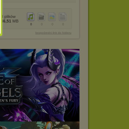
8
plików
36,51
MB
8
0
0
0
bezpośredni link do folderu