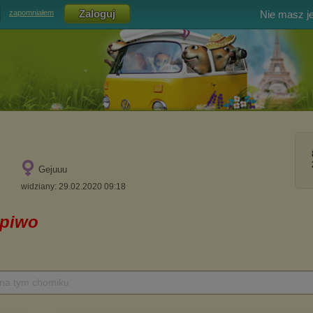
Nie masz j
zapomniałem
Gejuuu
widziany: 29.02.2020 09:18
 na tym chomiku