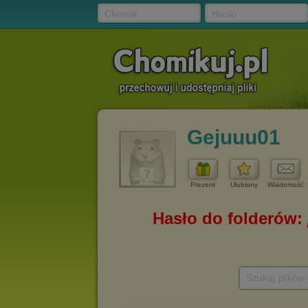
Chomik
Hasło
Gejuuu01
Prezent
Ulubiony
Wiadomość
Szukaj plików