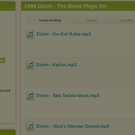
1989 Dżem - The Band Plays On
sortuj według:
nazwa
typ pliku
Dżem - Go-Go! Kafar
.mp3
On
Dżem - Karlus
.mp3
lement
Dżem - Tata Tadzio blues
.mp3
Dżem - Józa's Silesian Sound
.mp3