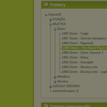
Foldery
Gejuuu01
KSIĄŻKI
MUZYKA
Dżem
1985 Dżem - Cegła
1987 Dżem - Zemsta nietoperzy
1989 Dżem - Najemnik
1989 Dżem - The Band Plays 
1990 Dżem - Dżem Session 1
1991 Dżem - Detox
1993 Dżem - Autsajder
1994 Dżem - Akustycznie
1994 Dżem - Akustycznie – sup
Metallica
Nirvana
SZKOŁA ŚREDNIA
zachomikowane
Ostatnio pobierane pliki