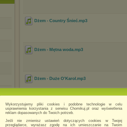
Dżem - Country Śnieć
.mp3
Dżem - Mętna woda
.mp3
Dżem - Duże O'Karol
.mp3
Wykorzystujemy pliki cookies i podobne technologie w celu
Dżem - Zielony Piotruś
.mp3
usprawnienia korzystania z serwisu Chomikuj.pl oraz wyświetlenia
reklam dopasowanych do Twoich potrzeb.
Jeśli nie zmienisz ustawień dotyczących cookies w Twojej
przeglądarce, wyrażasz zgodę na ich umieszczanie na Twoim