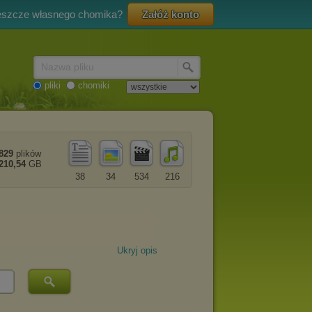
eszcze własnego chomika?
Załóż konto
Nazwa pliku
pliki
chomiki
829
plików
210,54
GB
38
34
534
216
Ukryj opis