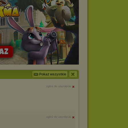
Pokaż wszystkie
zgłoś do usunięcia
zgłoś do usunięcia