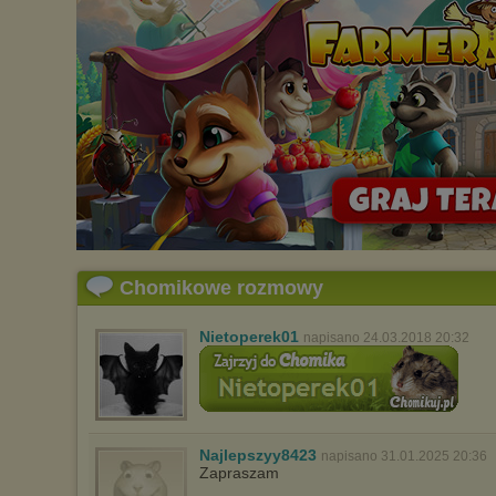
Chomikowe rozmowy
Nietoperek01
napisano 24.03.2018 20:32
Najlepszyy8423
napisano 31.01.2025 20:36
Zapraszam