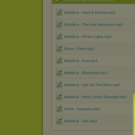
Metallica - Seek & Destroy.mp3
Metallica - The Four Horsemen.mp3
Metallica - Hit the Lights.mp3
Dżem - Detox.mp3
Metallica - Fuel.mp3
Metallica - Blackened.mp3
Metallica - Spit Out The Bone.mp3
Metallica - Here Comes Revenge.mp3
Dżem - Autsajder.mp3
Metallica - One.mp3