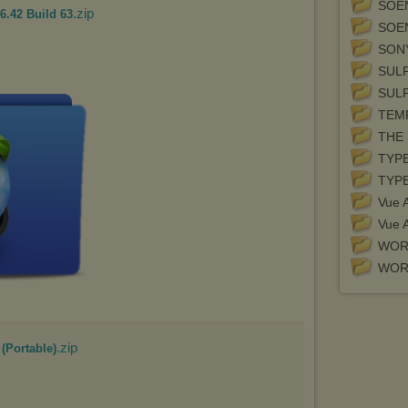
SOEN
prosimy o opuszczenie serwisu chomikuj.pl.
.zip
6.42 Build 63
SOEN
Wykorzystanie plików cookies
przez
Zaufanych Partnerów
(dostosowanie reklam do Twoich potrzeb, analiza skuteczności działań
SONY
marketingowych).
SULP
Wyrażenie sprzeciwu spowoduje, że wyświetlana Ci reklama nie
SUL
będzie dopasowana do Twoich preferencji, a będzie to reklama
wyświetlona przypadkowo.
TEM
THE 
Istnieje możliwość zmiany ustawień przeglądarki internetowej w
sposób uniemożliwiający przechowywanie plików cookies na
TYPE
urządzeniu końcowym. Można również usunąć pliki cookies,
dokonując odpowiednich zmian w ustawieniach przeglądarki
TYPE
internetowej.
Vue A
Pełną informację na ten temat znajdziesz pod adresem
Vue A
http://chomikuj.pl/PolitykaPrywatnosci.aspx
.
WOR
WOR
.zip
 (Portable)