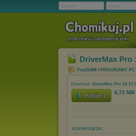
Chomik
Hasło
DriverMax Pro 1
Fred1488
/
PROGRAMY PC
Download:
DriverMax Pro 15.17.0
8,72 MB
Pobierz
Komentarze: