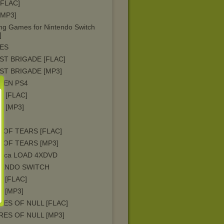
[FLAC]
[MP3]
ing Games for Nintendo Switch
]
ES
T BRIGADE [FLAC]
ST BRIGADE [MP3]
HEN PS4
A [FLAC]
A [MP3]
 OF TEARS [FLAC]
 OF TEARS [MP3]
llica LOAD 4XDVD
TENDO SWITCH
 [FLAC]
 [MP3]
ES OF NULL [FLAC]
ES OF NULL [MP3]