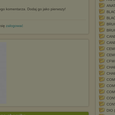
ANA
go komentarza. Dodaj go jako pierwszy!
BLAC
BLAC
BRUC
 się
zalogować
BRUC
CAN
CAN
CEM
CEM
CFW
CHA
CHA
COMA
COMA
COMA
CON
CON
DIO 