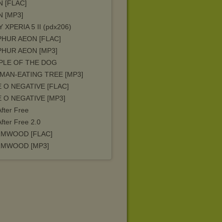
 [FLAC]
 [MP3]
 XPERIA 5 II (pdx206)
HUR AEON [FLAC]
PHUR AEON [MP3]
PLE OF THE DOG
MAN-EATING TREE [MP3]
 O NEGATIVE [FLAC]
 O NEGATIVE [MP3]
fter Free
fter Free 2.0
MWOOD [FLAC]
MWOOD [MP3]