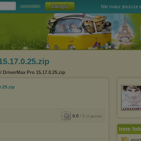
Nie masz jeszcze
zapomniałem
5.17.0.25.zip
/ DriverMax Pro 15.17.0.25.zip
.25.zip
0.0
/
5
(
0
głosów)
Inne fol
ANAT