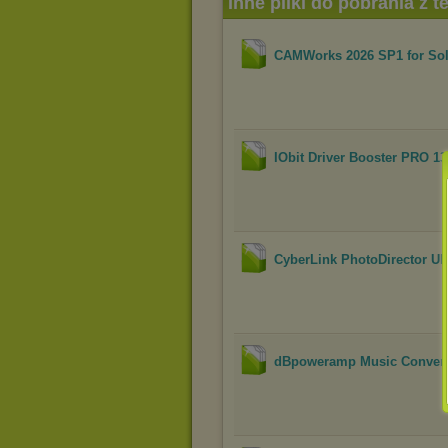
Inne pliki do pobrania z 
CAMWorks 2026 SP1 for Sol
IObit Driver Booster PRO 13
CyberLink PhotoDirector Ultr
dBpoweramp Music Converte