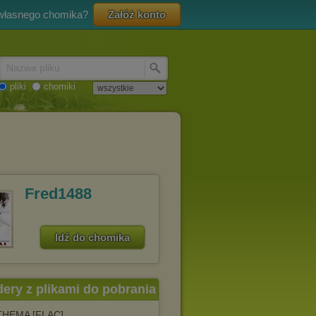
 własnego chomika?
Załóż konto
Nazwa pliku
pliki
chomiki
Fred1488
Idź do chomika
dery z plikami do pobrania
HEMA [FLAC]