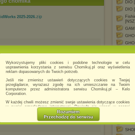
tego chomika
DIO 
DIO 
.zip
Fish
idWorks 2025-2026
[NSZ
GAM
GHOS
GHO
.zip
.3.0.229
Gold
ILDR
Wykorzystujemy pliki cookies i podobne technologie w celu
ILDR
usprawnienia korzystania z serwisu Chomikuj.pl oraz wyświetlenia
reklam dopasowanych do Twoich potrzeb.
JPG
.zip
a 2026 v17.2.1512.0 (64bit)
LAKE
Jeśli nie zmienisz ustawień dotyczących cookies w Twojej
przeglądarce, wyrażasz zgodę na ich umieszczanie na Twoim
LAKE
komputerze przez administratora serwisu Chomikuj.pl – Kelo
Meta
Corporation.
NIN
W każdej chwili możesz zmienić swoje ustawienia dotyczące cookies
w swojej przeglądarce internetowej. Dowiedz się więcej w naszej
SAOR
.zip
r 2026.01.31
Polityce Prywatności -
http://chomikuj.pl/PolitykaPrywatnosci.aspx
.
Rozumiem
SAOR
Przechodzę do serwisu
Jednocześnie informujemy że zmiana ustawień przeglądarki może
SHOR
spowodować ograniczenie korzystania ze strony Chomikuj.pl.
SHOR
W przypadku braku twojej zgody na akceptację cookies niestety