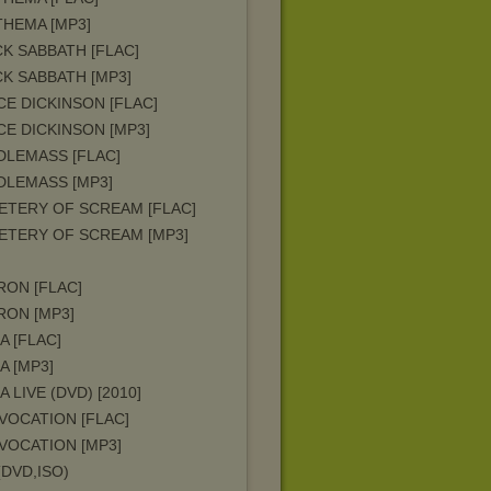
THEMA [MP3]
K SABBATH [FLAC]
K SABBATH [MP3]
E DICKINSON [FLAC]
E DICKINSON [MP3]
DLEMASS [FLAC]
DLEMASS [MP3]
ETERY OF SCREAM [FLAC]
ETERY OF SCREAM [MP3]
RON [FLAC]
RON [MP3]
 [FLAC]
 [MP3]
 LIVE (DVD) [2010]
VOCATION [FLAC]
VOCATION [MP3]
(DVD,ISO)