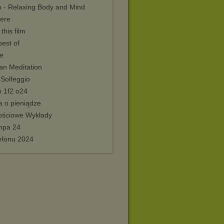
p - Relaxing Body and Mind
ere
 this film
est of
ve
an Meditation
 Solfeggio
o 1f2 o24
a o pieniądze
ościowe Wykłady
mpa 24
lefonu 2024