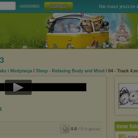
Nie masz jeszcze
zapomniałem
p3
aks i Medytacja
/
Sleep - Relaxing Body and Mind
/ 04 - Track 4.
Play
Video
B
Inne fol
0.0
/
5
(
0
głosów)
0704