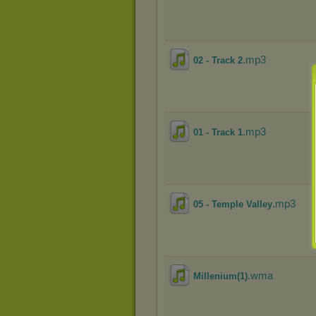
.mp3
02 - Track 2
.mp3
01 - Track 1
.mp3
05 - Temple Valley
.wma
Millenium(1)