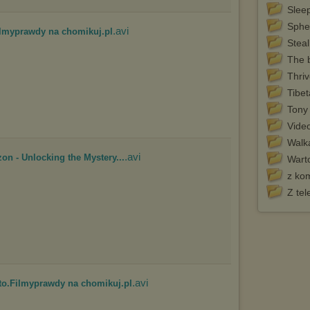
marketingowych).
Slee
Wyrażenie sprzeciwu spowoduje, że wyświetlana Ci reklama nie
Sphe
.avi
Filmyprawdy na chomikuj.pl
będzie dopasowana do Twoich preferencji, a będzie to reklama
Steal
wyświetlona przypadkowo.
The b
Istnieje możliwość zmiany ustawień przeglądarki internetowej w
sposób uniemożliwiający przechowywanie plików cookies na
Thri
urządzeniu końcowym. Można również usunąć pliki cookies,
Tibet
dokonując odpowiednich zmian w ustawieniach przeglądarki
internetowej.
Tony
Pełną informację na ten temat znajdziesz pod adresem
Vide
http://chomikuj.pl/PolitykaPrywatnosci.aspx
.
Walk
.avi
on - Unlocking the Mystery...
Wart
z ko
Z te
.avi
to.Filmyprawdy na chomikuj.pl