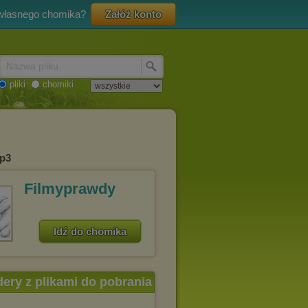
 własnego chomika?
Załóż konto
Nazwa pliku
pliki
chomiki
mp3
Filmyprawdy
Idź do chomika
dery z plikami do pobrania