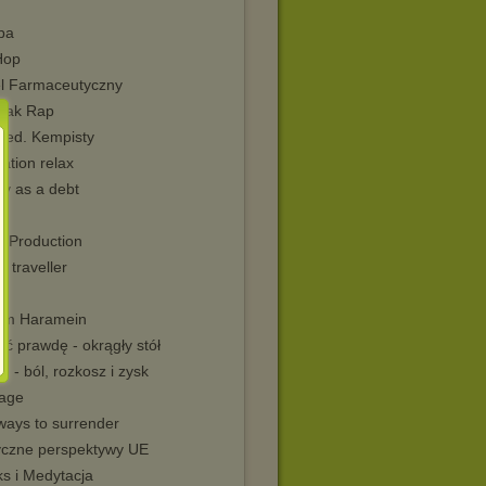
pa
Hop
el Farmaceutyczny
siak Rap
 med. Kempisty
ation relax
y as a debt
c Production
c traveller
0
im Haramein
ć prawdę - okrągły stół
 - ból, rozkosz i zysk
age
ways to surrender
tyczne perspektywy UE
ks i Medytacja