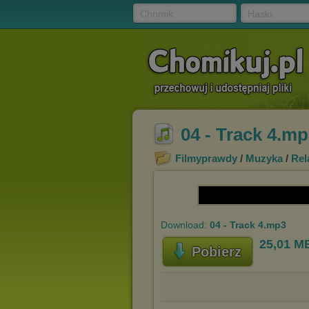
Chomik
Hasło
04 - Track 4.m
Filmyprawdy
/
Muzyka
/
Rel
Download:
04 - Track 4.mp3
25,01 M
Pobierz