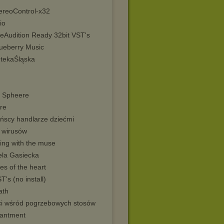
ereoControl-x32
io
eAudition Ready 32bit VST's
ueberry Music
otekaŚląska
s Spheere
re
ńscy handlarze dziećmi
 wirusów
ing with the muse
ela Gasiecka
es of the heart
ST's (no install)
ath
ci wśród pogrzebowych stosów
antment