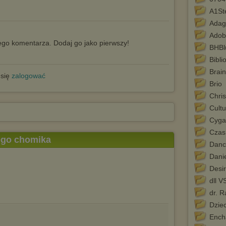
A1St
Adag
Adob
go komentarza. Dodaj go jako pierwszy!
BHBl
Bibli
Brain
 się
zalogować
Brio
Chri
Cultu
Cyga
Czas
tego chomika
Danc
Dani
Desir
dll V
dr. R
Dzie
Ench