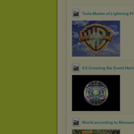
Tesla-Master.of.Lightning.
4.0 Crossing the Event Horiz
World.according.to.Monsan