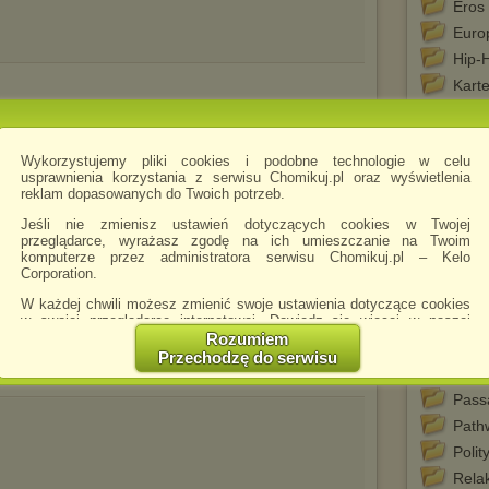
Eros
Euro
Hip-
Kart
Krzy
lek.
Wykorzystujemy pliki cookies i podobne technologie w celu
Medit
usprawnienia korzystania z serwisu Chomikuj.pl oraz wyświetlenia
Mone
reklam dopasowanych do Twoich potrzeb.
mp3
Jeśli nie zmienisz ustawień dotyczących cookies w Twojej
przeglądarce, wyrażasz zgodę na ich umieszczanie na Twoim
Musi
komputerze przez administratora serwisu Chomikuj.pl – Kelo
Mysti
Corporation.
N311
W każdej chwili możesz zmienić swoje ustawienia dotyczące cookies
w swojej przeglądarce internetowej. Dowiedz się więcej w naszej
Nass
Polityce Prywatności -
http://chomikuj.pl/PolitykaPrywatnosci.aspx
.
Rozumiem
Odkry
Przechodzę do serwisu
Jednocześnie informujemy że zmiana ustawień przeglądarki może
Opium
spowodować ograniczenie korzystania ze strony Chomikuj.pl.
Pass
W przypadku braku twojej zgody na akceptację cookies niestety
Path
prosimy o opuszczenie serwisu chomikuj.pl.
Poli
Wykorzystanie plików cookies
przez
Zaufanych Partnerów
(dostosowanie reklam do Twoich potrzeb, analiza skuteczności działań
Rela