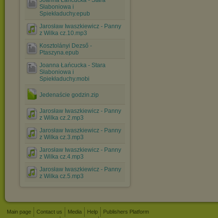
Joanna Łańcucka - Stara
Słaboniowa i
Spiekładuchy.epub
Jarosław Iwaszkiewicz - Panny
z Wilka cz.10.mp3
Kosztolányi Dezső -
Ptaszyna.epub
Joanna Łańcucka - Stara
Słaboniowa i
Spiekładuchy.mobi
Jedenaście godzin.zip
Jarosław Iwaszkiewicz - Panny
z Wilka cz.2.mp3
Jarosław Iwaszkiewicz - Panny
z Wilka cz.3.mp3
Jarosław Iwaszkiewicz - Panny
z Wilka cz.4.mp3
Jarosław Iwaszkiewicz - Panny
z Wilka cz.5.mp3
Main page
Contact us
Media
Help
Publishers Platform