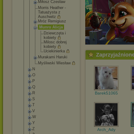
Miłosz Czesław
Morris Heather -
Tatuażysta z
Auschwitz
Mróz Remigiusz
Munro Alicja
Dziewczę
ta i
kobiety
Milosc dobrej
kobiety
Uciekini
erka
Zaprzyjaźnion
Murakami Haruki
Myśliwski Wiesław
N
O
P
Q
R
Barek51065
S
T
V
W
Y
Z
Arch_Ady