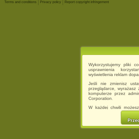
Terms and conditions
Privacy policy
Report copyright infringement
Wykorzystujemy pliki c
usprawnienia korzyst
wyświetlenia reklam dop
Jeśli nie zmienisz ust
przeglądarce, wyrażasz
komputerze przez admin
Corporation.
W każdej chwili możesz
cookies w swojej przeglą
w naszej Pol
Prze
http://chomikuj.pl/Polity
Jednocześnie informuje
może spowodować ogr