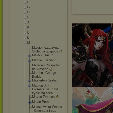
F
G
H
I
J
K
L
Ł
M
Majgier Katarzyna-
Stuletnia gospoda
Małecki Jakub
Mankell Henning
Marsden Philip-Dom
na kresach
Marshall George -
Budda
Masterton Graham
Maurois A.-
Prometeusz, czyli
życie Balzaca
Mayes Frances
Mayle Peter
Miłaszewska Wanda
- Cmentarz i sad