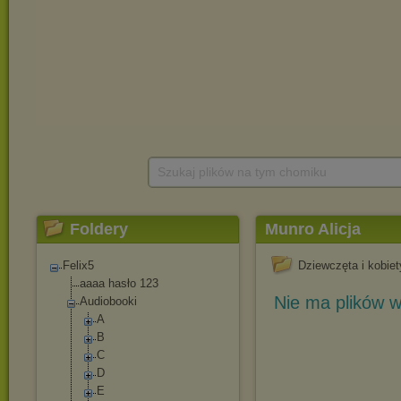
Szukaj plików na tym chomiku
Foldery
Munro Alicja
Felix5
Dziewczęta i kobiet
aaaa hasło 123
Nie ma plików w
Audiobooki
A
B
C
D
E