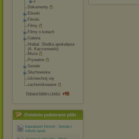
Ż
Dokumenty
Ebooki
Filmiki
Filmy
Filmy o kotach
Galeria
Hrabal. Słodka apokalipsa
(A. Kaczorowski)
Muza
Prywatne
Seriale
Słuchowiska
Uśmiechnij się
zachomikowane
Pokazuj foldery i treści
Ostatnio pobierane pliki
Kawakami`Hiromi - Sensei i
miłość.epub