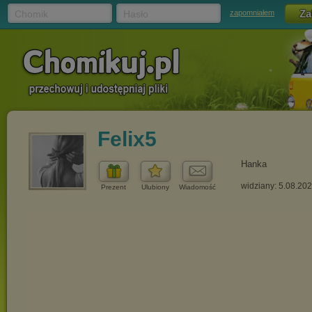
Chomik
Hasło
zapomniałem
Felix5
Hanka
widziany: 5.08.20
Prezent
Ulubiony
Wiadomość