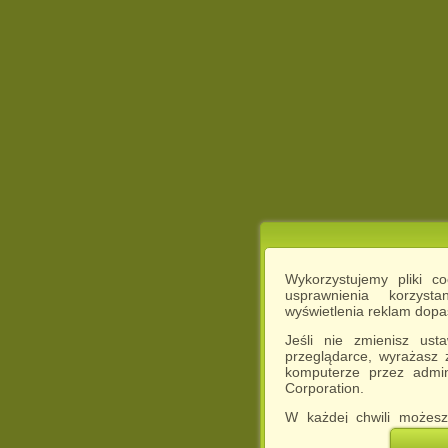
Wykorzystujemy pliki c
usprawnienia korzyst
wyświetlenia reklam dop
Jeśli nie zmienisz ust
przeglądarce, wyrażasz
komputerze przez admin
Corporation.
W każdej chwili możesz
cookies w swojej przeglą