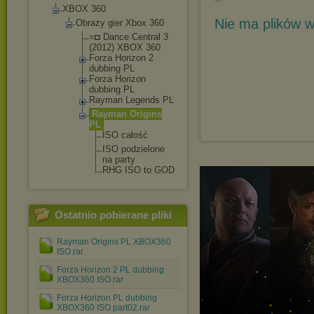
XBOX 360
Nie ma plików w
Obrazy gier Xbox 360
=◘ Dance Central 3
(2012) XBOX 360
Forza Horizon 2
dubbing PL
Forza Horizon
dubbing PL
Rayman Legends PL
Rayman Origins
PL
ISO całość
ISO podzielo
ne
na party
RHG ISO to GOD
Ostatnio pobierane pliki
Rayman Origins PL XBOX360
ISO.rar
Forza Horizon 2 PL dubbing
XBOX360 ISO.rar
Forza Horizon PL dubbing
XBOX360 ISO.part02.rar