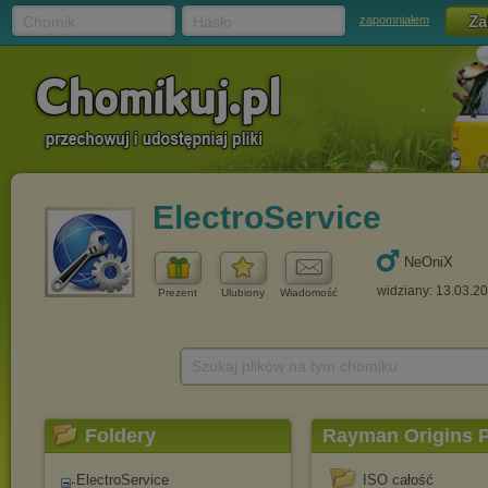
Chomik
Hasło
zapomniałem
ElectroService
NeOniX
widziany: 13.03.2
Prezent
Ulubiony
Wiadomość
Szukaj plików na tym chomiku
Foldery
Rayman Origins 
ElectroService
ISO całość