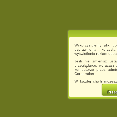
Wykorzystujemy pliki c
usprawnienia korzyst
wyświetlenia reklam dop
Jeśli nie zmienisz ust
przeglądarce, wyrażasz
komputerze przez admin
Corporation.
W każdej chwili możesz
cookies w swojej przeglą
w naszej Pol
Prze
http://chomikuj.pl/Polity
Jednocześnie informuje
może spowodować ogr
Chomikuj.pl.