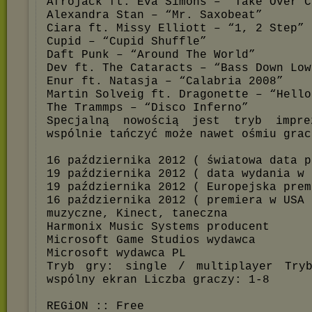
Afrojack ft. Eva Simons – “Take Over C
Alexandra Stan – “Mr. Saxobeat”
Ciara ft. Missy Elliott – “1, 2 Step”
Cupid – “Cupid Shuffle”
Daft Punk – “Around The World”
Dev ft. The Cataracts – “Bass Down Low
Enur ft. Natasja – “Calabria 2008”
Martin Solveig ft. Dragonette – “Hello
The Trammps – “Disco Inferno”
Specjalną nowością jest tryb impr
wspólnie tańczyć może nawet ośmiu grac
16 października 2012 ( światowa data p
19 października 2012 ( data wydania w 
19 października 2012 ( Europejska prem
16 października 2012 ( premiera w USA 
muzyczne, Kinect, taneczna
Harmonix Music Systems producent
Microsoft Game Studios wydawca
Microsoft wydawca PL
Tryb gry: single / multiplayer Tryb
wspólny ekran Liczba graczy: 1-8
REGiON :: Free