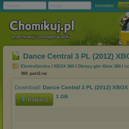
Chomik
Hasło
zapomniałem
Dance Central 3 PL (2012) XBO
ElectroService
/
XBOX 360
/
Obrazy gier Xbox 360
/
=◘
360 .part2.rar
Download:
Dance Central 3 PL (2012) XBOX 
1 GB
Pobierz