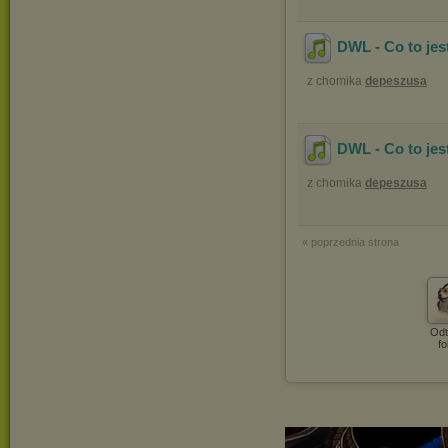
DWL - Co to jes
z chomika
depeszusa
DWL - Co to je
z chomika
depeszusa
« poprzednia strona
Odt
fo