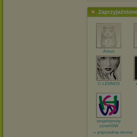
Zaprzyjaźnion
Areus
C-LENNOX
sesjehipnoty
czneHSW
« poprzednia strona