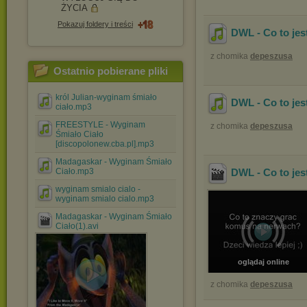
ŻYCIA
Pokazuj foldery i treści
DWL - Co to jes
z chomika
depeszusa
Ostatnio pobierane pliki
król Julian-wyginam śmiało
DWL - Co to je
ciało.mp3
FREESTYLE - Wyginam
z chomika
depeszusa
Śmiało Ciało
[discopolonew.cba.pl].mp3
Madagaskar - Wyginam Śmiało
Ciało.mp3
DWL - Co to je
wyginam smialo cialo -
wyginam smialo cialo.mp3
Madagaskar - Wyginam Śmiało
Ciało(1).avi
oglądaj online
z chomika
depeszusa