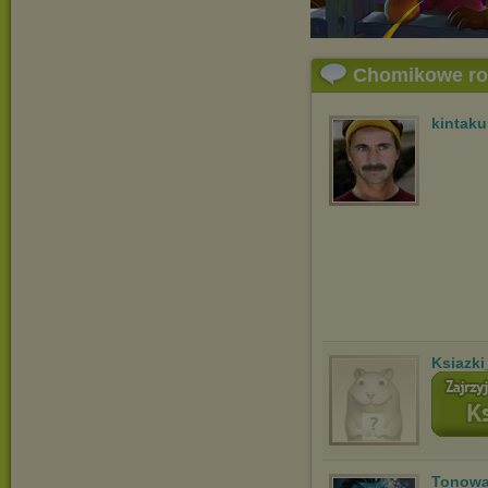
Chomikowe r
kintak
Ksiazki
Tonowa