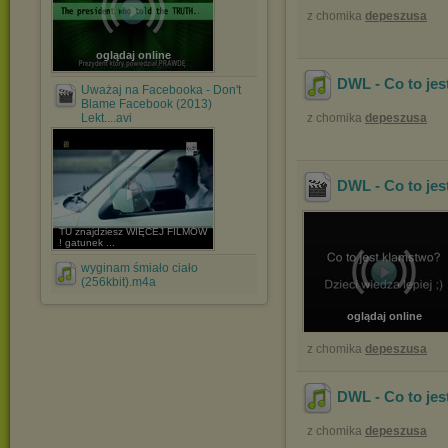
z chomika
depeszusa
oglądaj online
DWL - Co to jes
Uważaj na Facebooka - Don't
Blame Facebook (2013)
Lekt....avi
z chomika
depeszusa
DWL - Co to jes
TU znajdziesz WIĘCEJ FILMÓW
! gatunek ...
wyginam śmiało ciało
(256kbit).m4a
oglądaj online
z chomika
depeszusa
DWL - Co to jes
z chomika
depeszusa