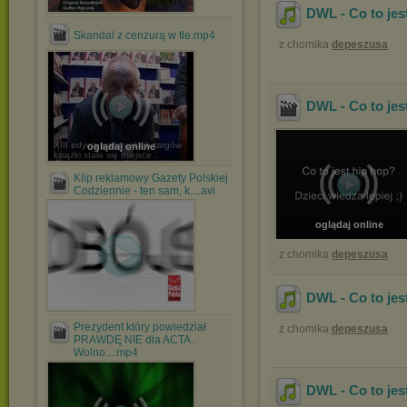
DWL - Co to jes
Skandal z cenzurą w tle.mp4
z chomika
depeszusa
DWL - Co to jes
XIII edycja krakowskich targów
oglądaj online
książki stała się miejsce ...
Klip reklamowy Gazety Polskiej
Codziennie - ten sam, k....avi
oglądaj online
z chomika
depeszusa
DWL - Co to je
Prezydent który powiedział
z chomika
depeszusa
PRAWDĘ NIE dla ACTA .
Wolno....mp4
DWL - Co to jes