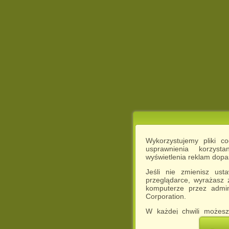
Wykorzystujemy pliki c
usprawnienia korzyst
wyświetlenia reklam dop
Jeśli nie zmienisz ust
przeglądarce, wyrażasz
komputerze przez admin
Corporation.
W każdej chwili możesz
cookies w swojej przeglą
w naszej Pol