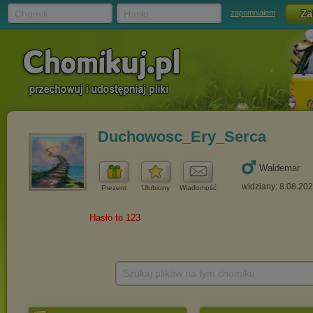
Chomik
Hasło
zapomniałem
Duchowosc_Ery_Serca
Waldemar
widziany: 8.08.20
Prezent
Ulubiony
Wiadomość
Szukaj plików na tym chomiku