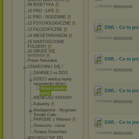
09 BIOETYKA
z chomika
depeszusa
10 PRO - LIFE
11 PRO - RODZINNE
12 PSYCHOLOGICZNE
DWL - Co to jes
13 FILOZOFICZNE
14 WEGETARIANIZM
z chomika
depeszusa
15 WARTOŚCIOWE
FOLDERY
16 OBUDŹ SIĘ
!!!!!!!!!!!!!!
DWL - Co to jes
Prawo Naturalne
UŚMIECHNIJ SIĘ !
z chomika
depeszusa
DAWNIEJ vs DZIŚ
DZIECI wiedzą lepiej-
wypowie
dzi dzieci
Dzieci wiedza
DWL - Co to jes
lepiej
IRENEUSZ KROSNY
z chomika
depeszusa
Kabarety
Madagaskar - Wyginam
Śmiało Ciało
PARODIE z Hitlerem
DWL - Co to je
Śmieszne - różne
Terapia Śmiechem
z chomika
depeszusa
WYLOGUJ SIĘ DO