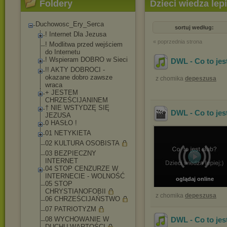
Foldery
Dzieci wiedza lepi
Duchowosc_Ery_Serca
sortuj według:
! Internet Dla Jezusa
« poprzednia strona
! Modlitwa przed wejściem
do Internetu
! Wspieram DOBRO w Sieci
DWL - Co to jes
!! AKTY DOBROCI -
okazane dobro zawsze
z chomika
depeszusa
wraca
+ JESTEM
CHRZEŚCIJANINEM
† NIE WSTYDZĘ SIĘ
DWL - Co to jest
JEZUSA
0 HASŁO !
01 NETYKIETA
02 KULTURA OSOBISTA
03 BEZPIECZNY
INTERNET
04 STOP CENZURZE W
INTERNECIE - WOLNOŚĆ
oglądaj online
05 STOP
CHRYSTIANOFOBII
z chomika
depeszusa
06 CHRZEŚCIJAŃSTWO
07 PATRIOTYZM
08 WYCHOWANIE W
DWL - Co to jes
DUCHU WARTOŚCI