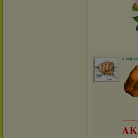
sierjorz
__
AK